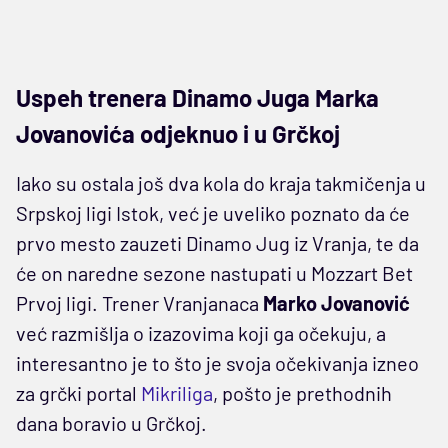
Uspeh trenera Dinamo Juga Marka
Jovanovića odjeknuo i u Grčkoj
Iako su ostala još dva kola do kraja takmičenja u
Srpskoj ligi Istok, već je uveliko poznato da će
prvo mesto zauzeti Dinamo Jug iz Vranja, te da
će on naredne sezone nastupati u Mozzart Bet
Prvoj ligi. Trener Vranjanaca
Marko Jovanović
već razmišlja o izazovima koji ga očekuju, a
interesantno je to što je svoja očekivanja izneo
za grčki portal
Mikriliga
, pošto je prethodnih
dana boravio u Grčkoj.