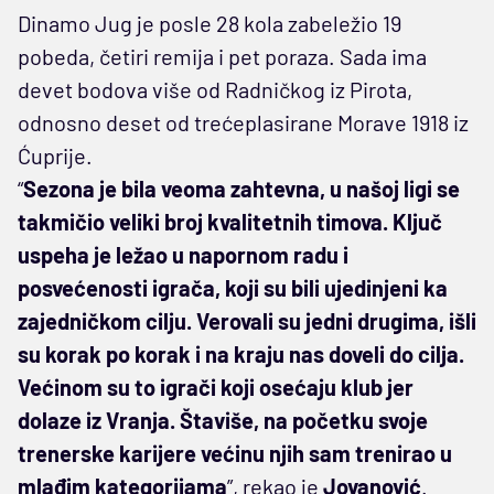
Dinamo Jug je posle 28 kola zabeležio 19
pobeda, četiri remija i pet poraza. Sada ima
devet bodova više od Radničkog iz Pirota,
odnosno deset od trećeplasirane Morave 1918 iz
Ćuprije.
“
Sezona je bila veoma zahtevna, u našoj ligi se
takmičio veliki broj kvalitetnih timova. Ključ
uspeha je ležao u napornom radu i
posvećenosti igrača, koji su bili ujedinjeni ka
zajedničkom cilju. Verovali su jedni drugima, išli
su korak po korak i na kraju nas doveli do cilja.
Većinom su to igrači koji osećaju klub jer
dolaze iz Vranja. Štaviše, na početku svoje
trenerske karijere većinu njih sam trenirao u
mlađim kategorijama
”, rekao je
Jovanović
.