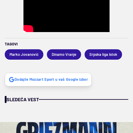
TAGOVI
Marko Jovanović
Dinamo Vranje
Srpska liga Istok
Dodajte Mozzart Sport u vaš Google izbor
SLEDEĆA VEST