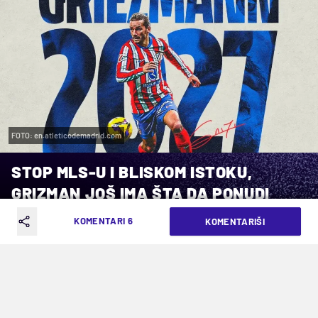
FOTO: en.atleticodemadrid.com
STOP MLS-U I BLISKOM ISTOKU,
GRIZMAN JOŠ IMA ŠTA DA PONUDI
ATLETIKU
KOMENTARI 6
KOMENTARIŠI
VREME ČITANJA: 2MIN | PON. 02.06.25. | 16:18