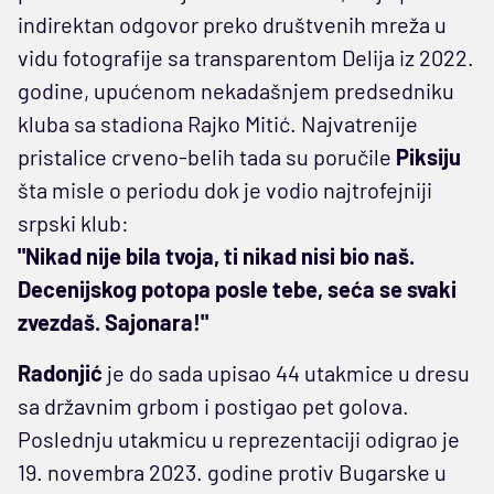
indirektan odgovor preko društvenih mreža u
vidu fotografije sa transparentom Delija iz 2022.
godine, upućenom nekadašnjem predsedniku
kluba sa stadiona Rajko Mitić. Najvatrenije
pristalice crveno-belih tada su poručile
Piksiju
šta misle o periodu dok je vodio najtrofejniji
srpski klub:
"Nikad nije bila tvoja, ti nikad nisi bio naš.
Decenijskog potopa posle tebe, seća se svaki
zvezdaš. Sajonara!"
Radonjić
je do sada upisao 44 utakmice u dresu
sa državnim grbom i postigao pet golova.
Poslednju utakmicu u reprezentaciji odigrao je
19. novembra 2023. godine protiv Bugarske u