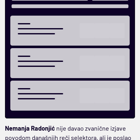
Nemanja
Radonjić
nije davao zvanične izjave
povodom današnjih reči selektora, ali je poslao