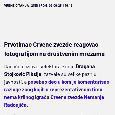
VREME ČITANJA: 2MIN | PON. 02.06.25. | 16:18
Prvotimac Crvene zvezde reagovao
fotografijom na društvenim mrežama
Današnje izjave selektora Srbije
Dragana
Stojković Piksija
izazvale su velike pažnju
javnosti, a
posebno deo u kom je komentarisao
razloge zbog kojih u reprezentativnom timu
nema krilnog igrača Crvene zvezde Nemanje
Radonjića.