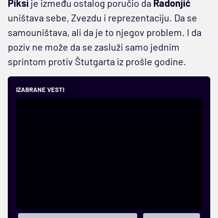
Piksi
je između ostalog poručio da
Radonjić
uništava sebe, Zvezdu i reprezentaciju. Da se
samouništava, ali da je to njegov problem. I da
poziv ne može da se zasluži samo jednim
sprintom protiv Štutgarta iz prošle godine.
IZABRANE VESTI