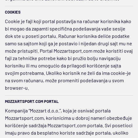
COOKIES
Cookie je fajl koji portal postavlja na računar korisnika kako
bi mogao da zapamti specifična podešavanja vaše sesije
dok ste u poseti portalu. Računar korisnika deliće podatke
samo sa sajtom koji ga je postavio i nijedan drugi sajt mu ne
može pristupiti. Portal Mozzartsport.com može koristiti ovaj
fajl za tehničke potrebe kako bi pružio bolju navigaciju
korisniku ili mu omogućio da prilagodi korišćenje sajta
svojim potrebama. Ukoliko korisnik ne želi da ima cookie-je
na svom računaru, može promeniti podešavanja u svom
browser-u.
MOZZARTSPORT.COM PORTAL
Kompanija “Mozzart d.o.o.”, koja je osnivač portala
Mozzartsport.com, korisnicima u dobroj nameri obezbeđuje
korišćenje sadržaja Mozzartsport.com portala. Svi posetioci
imaju pravo da besplatno koriste sadržaje portala, ukoliko