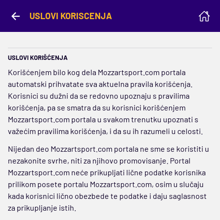
USLOVI KORISCENJA
USLOVI KORIŠĆENJA
Korišćenjem bilo kog dela Mozzartsport.com portala
automatski prihvatate sva aktuelna pravila korišćenja.
Korisnici su dužni da se redovno upoznaju s pravilima
korišćenja, pa se smatra da su korisnici korišćenjem
Mozzartsport.com portala u svakom trenutku upoznati s
važećim pravilima korišćenja, i da su ih razumeli u celosti.
Nijedan deo Mozzartsport.com portala ne sme se koristiti u
nezakonite svrhe, niti za njihovo promovisanje. Portal
Mozzartsport.com neće prikupljati lične podatke korisnika
prilikom posete portalu Mozzartsport.com, osim u slučaju
kada korisnici lično obezbede te podatke i daju saglasnost
za prikupljanje istih.