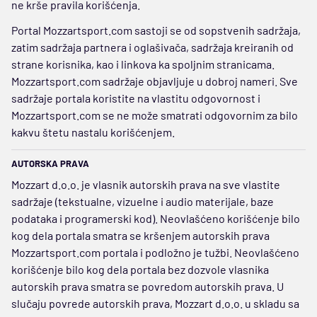
ne krše pravila korišćenja.
Portal Mozzartsport.com sastoji se od sopstvenih sadržaja,
zatim sadržaja partnera i oglašivača, sadržaja kreiranih od
strane korisnika, kao i linkova ka spoljnim stranicama.
Mozzartsport.com sadržaje objavljuje u dobroj nameri. Sve
sadržaje portala koristite na vlastitu odgovornost i
Mozzartsport.com se ne može smatrati odgovornim za bilo
kakvu štetu nastalu korišćenjem.
AUTORSKA PRAVA
Mozzart d.o.o. je vlasnik autorskih prava na sve vlastite
sadržaje (tekstualne, vizuelne i audio materijale, baze
podataka i programerski kod). Neovlašćeno korišćenje bilo
kog dela portala smatra se kršenjem autorskih prava
Mozzartsport.com portala i podložno je tužbi. Neovlašćeno
korišćenje bilo kog dela portala bez dozvole vlasnika
autorskih prava smatra se povredom autorskih prava. U
slučaju povrede autorskih prava, Mozzart d.o.o. u skladu sa