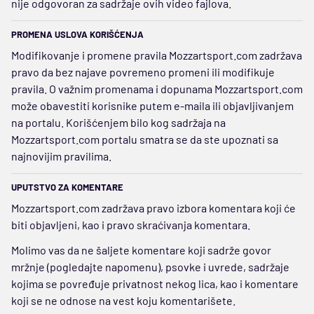
nije odgovoran za sadržaje ovih video fajlova.
PROMENA USLOVA KORIŠĆENJA
Modifikovanje i promene pravila Mozzartsport.com zadržava
pravo da bez najave povremeno promeni ili modifikuje
pravila. O važnim promenama i dopunama Mozzartsport.com
može obavestiti korisnike putem e-maila ili objavljivanjem
na portalu. Korišćenjem bilo kog sadržaja na
Mozzartsport.com portalu smatra se da ste upoznati sa
najnovijim pravilima.
UPUTSTVO ZA KOMENTARE
Mozzartsport.com zadržava pravo izbora komentara koji će
biti objavljeni, kao i pravo skraćivanja komentara.
Molimo vas da ne šaljete komentare koji sadrže govor
mržnje (pogledajte napomenu), psovke i uvrede, sadržaje
kojima se povređuje privatnost nekog lica, kao i komentare
koji se ne odnose na vest koju komentarišete.