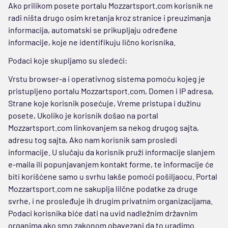
Ako prilikom posete portalu Mozzartsport.com korisnik ne
radi ništa drugo osim kretanja kroz stranice i preuzimanja
informacija, automatski se prikupljaju određene
informacije, koje ne identifikuju lično korisnika.
Podaci koje skupljamo su sledeći:
Vrstu browser-a i operativnog sistema pomoću kojeg je
pristupljeno portalu Mozzartsport.com, Domen i IP adresa,
Strane koje korisnik posećuje, Vreme pristupa i dužinu
posete, Ukoliko je korisnik došao na portal
Mozzartsport.com linkovanjem sa nekog drugog sajta,
adresu tog sajta, Ako nam korisnik sam prosledi
informacije. U slučaju da korisnik pruži informacije slanjem
e-maila ili popunjavanjem kontakt forme, te informacije će
biti korišćene samo u svrhu lakše pomoći pošiljaocu. Portal
Mozzartsport.com ne sakuplja lilčne podatke za druge
svrhe, i ne prosleđuje ih drugim privatnim organizacijama.
Podaci korisnika biće dati na uvid nadležnim državnim
organima ako smo zakonom obavezani da to uradimo.