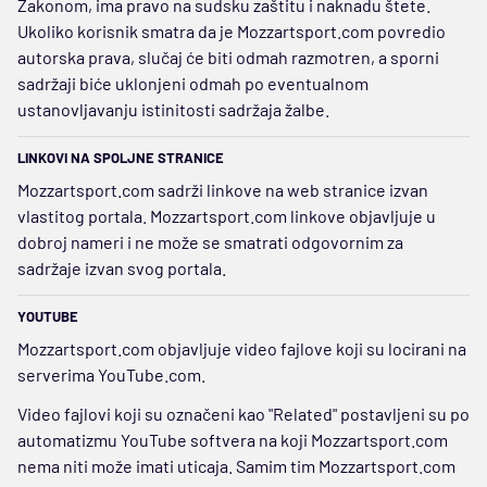
Zakonom, ima pravo na sudsku zaštitu i naknadu štete.
Ukoliko korisnik smatra da je Mozzartsport.com povredio
autorska prava, slučaj će biti odmah razmotren, a sporni
sadržaji biće uklonjeni odmah po eventualnom
ustanovljavanju istinitosti sadržaja žalbe.
LINKOVI NA SPOLJNE STRANICE
Mozzartsport.com sadrži linkove na web stranice izvan
vlastitog portala. Mozzartsport.com linkove objavljuje u
dobroj nameri i ne može se smatrati odgovornim za
sadržaje izvan svog portala.
YOUTUBE
Mozzartsport.com objavljuje video fajlove koji su locirani na
serverima YouTube.com.
Video fajlovi koji su označeni kao "Related" postavljeni su po
automatizmu YouTube softvera na koji Mozzartsport.com
nema niti može imati uticaja. Samim tim Mozzartsport.com