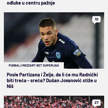
odluke u centru pažnje
10
FUDBAL
|
MOZZART BET SUPERLIGA
Posle Partizana i Želje, da li će mu Radnički
biti treća - sreća? Dušan Jovanović stiže u
Niš
27