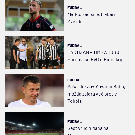
FUDBAL
Marko, sad si potreban
Zvezdi
FUDBAL
PARTIZAN – TIM ZA TOBOL:
Sprema se PVO u Humskoj
FUDBAL
Saša Ilić: Završavamo Babu,
možda zaigra već protiv
Tobola
FUDBAL
Šest vrućih dana na