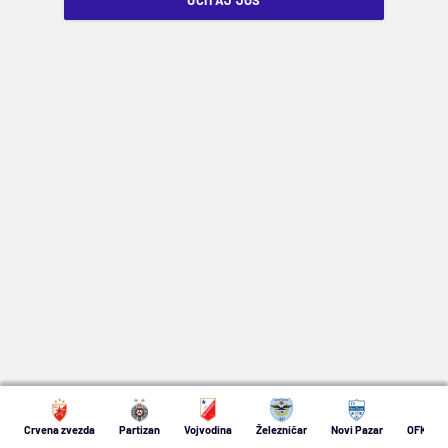
UČITAJ JOŠ
Crvena zvezda
Partizan
Vojvodina
Železničar
Novi Pazar
OFK Beo