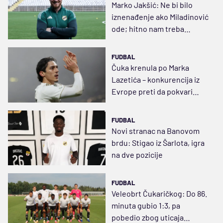
Marko Jakšić: Ne bi bilo
iznenađenje ako Miladinović
ode; hitno nam treba
golgeter
FUDBAL
Čuka krenula po Marka
Lazetića – konkurencija iz
Evrope preti da pokvari
posao
FUDBAL
Novi stranac na Banovom
brdu: Stigao iz Šarlota, igra
na dve pozicije
FUDBAL
Veleobrt Čukaričkog: Do 86.
minuta gubio 1:3, pa
pobedio zbog uticaja