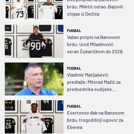
brdu: Miletić ostao, Bajović
stigao iz Dečića
FUDBAL
Važan potpis na Banovom
brdu: Uroš Miladinović
veran Čukaričkom do 2028.
FUDBAL
Vladimir Matijašević
predlaže: Milorad Mažić za
predsednika sudijske
komisije
FUDBAL
Evertonov đak na Banovom
brdu, trogodišnji ugovor za
Eberea