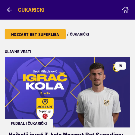
CUKARICKI
/
ČUKARIČKI
MOZZART BET SUPERLIGA
GLAVNE VESTI
5
FUDBAL
|
ČUKARIČKI
Najbolji igrač 3. kola Mozzart Bet Superlige: