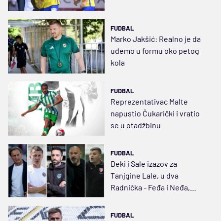
FUDBAL
Marko Jakšić: Realno je da
uđemo u formu oko petog
kola
FUDBAL
Reprezentativac Malte
napustio Čukarički i vratio
se u otadžbinu
FUDBAL
Deki i Sale izazov za
Tanjgine Lale, u dva
Radnička - Feđa i Neđa,
‘veteran’ Rade predvodi
mlade
FUDBAL