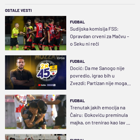
OSTALE VESTI
FUDBAL
Sudijska komisija FSS:
Opravdan crveni za Mačvu –
o Seku ni reči
FUDBAL
Docić: Da me Sanogo nije
povredio, igrao bih u
Zvezdi; Partizan nije mogao
da me plati
FUDBAL
Trenutak jakih emocija na
Čairu: Đokoviću preminula
majka, on trenirao kao lav i
dao gol (VIDEO)