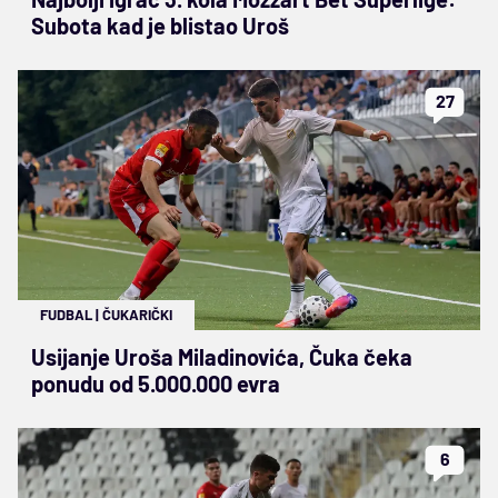
Subota kad je blistao Uroš
27
FUDBAL
|
ČUKARIČKI
Usijanje Uroša Miladinovića, Čuka čeka
ponudu od 5.000.000 evra
6