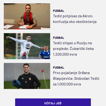
FUDBAL
Tedić potpisao za Akron,
konfuzija oko obeštećenja
FUDBAL
Tedić stigao u Rusiju na
preglede, Čukarički čeka
1.200.000 evra
FUDBAL
Prvo pojačanje Srđana
Blagojevića: Slobodan Tedić
za 1.000.000 evra
UČITAJ JOŠ