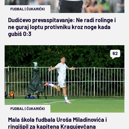
FUDBAL
|
ČUKARIČKI
Dudićevo prevaspitavanje: Ne radi rolinge i
ne guraj loptu protivniku kroz noge kada
gubiš 0:3
62
FUDBAL
|
ČUKARIČKI
Mala škola fudbala Uroša Miladinovića i
ringišpil za kapitena Kragujevčana