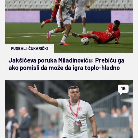
FUDBAL
|
ČUKARIČKI
Jakšićeva poruka Miladinoviću: Prebiću ga
ako pomisli da može da igra toplo-hladno
19