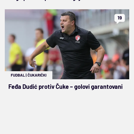
19
FUDBAL
|
ČUKARIČKI
Feđa Dudić protiv Čuke – golovi garantovani