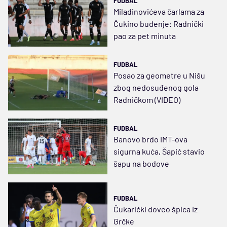
FUDBAL
Miladinovićeva čarlama za
Čukino buđenje: Radnički
pao za pet minuta
FUDBAL
Posao za geometre u Nišu
zbog nedosuđenog gola
Radničkom (VIDEO)
FUDBAL
Banovo brdo IMT-ova
sigurna kuća, Šapić stavio
šapu na bodove
FUDBAL
Čukarički doveo špica iz
Grčke