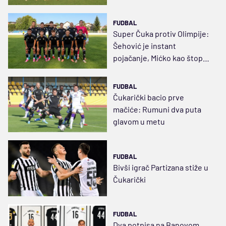
Pavkova
FUDBAL
Super Čuka protiv Olimpije:
Šehović je instant
pojačanje, Mićko kao štoper,
efikasni bonusi
FUDBAL
Čukarički bacio prve
mačiće: Rumuni dva puta
glavom u metu
FUDBAL
Bivši igrač Partizana stiže u
Čukarički
FUDBAL
Dva potpisa na Banovom