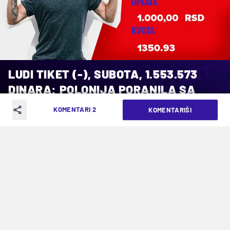
LUDI TIKET (-), SUBOTA, 1.553.573
DINARA: POLONIJA PORANILA SA
GOLOM
KOMENTARI 2
KOMENTARIŠI
VREME ČITANJA: 2MIN | NED. 08.12.24. | 12:14
Eh, Poljaci...