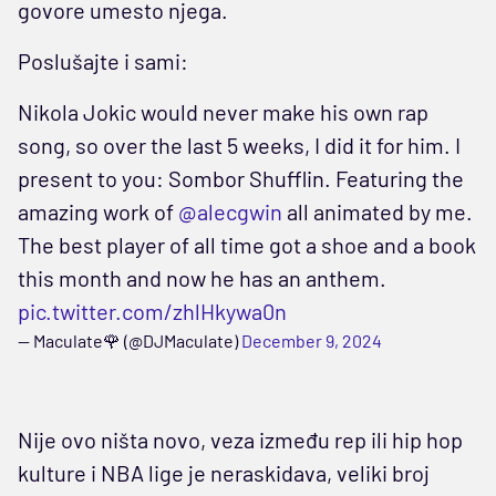
govore umesto njega.
Poslušajte i sami:
Nikola Jokic would never make his own rap
song, so over the last 5 weeks, I did it for him. I
present to you: Sombor Shufflin. Featuring the
amazing work of
@alecgwin
all animated by me.
The best player of all time got a shoe and a book
this month and now he has an anthem.
pic.twitter.com/zhlHkywa0n
— Maculate🌹 (@DJMaculate)
December 9, 2024
Nije ovo ništa novo, veza između rep ili hip hop
kulture i NBA lige je neraskidava, veliki broj