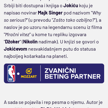
Srbiji biti dostupna i knjiga o
Jokiću
koju je
napisao novinar
Majk Singer
pod nazivom "
Why
so serious?
" (u prevodu "
Zašto tako ozbiljno?
"), a
naslov je po uzoru na legendarnu scenu iz filma
"
Mračni vitez
" u kome tu repliku izgovara
"
Džoker
" (
Nikolin
nadimak). U knjizi se govori o
Jokićevom
nesvakidašnjem putu do statusa
najboljeg košarkaša na planeti.
A sada se pojavila i rep pesma o njemu. Autor je