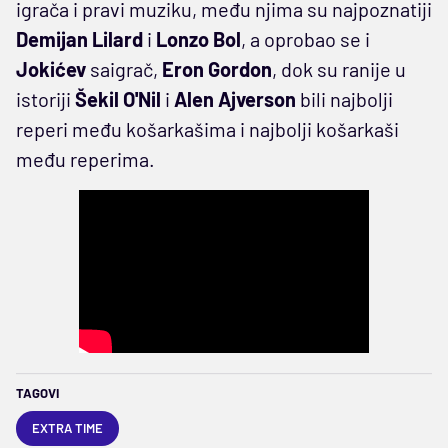
igrača i pravi muziku, među njima su najpoznatiji
Demijan Lilard
i
Lonzo
Bol
, a oprobao se i
Jokićev
saigrač,
Eron Gordon
, dok su ranije u
istoriji
Šekil O'Nil
i
Alen Ajverson
bili najbolji
reperi među košarkašima i najbolji košarkaši
među reperima.
TAGOVI
EXTRA TIME