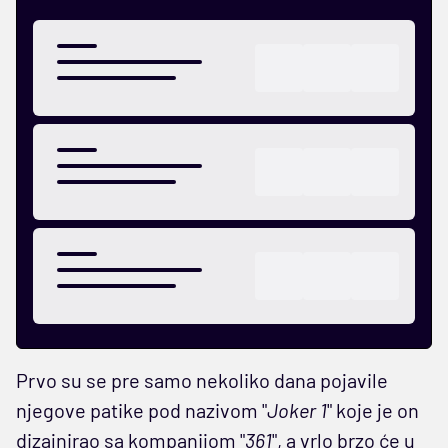
Prvo su se pre samo nekoliko dana pojavile
njegove patike pod nazivom "
Joker 1
" koje je on
dizajnirao sa kompanijom "
361
", a vrlo brzo će u