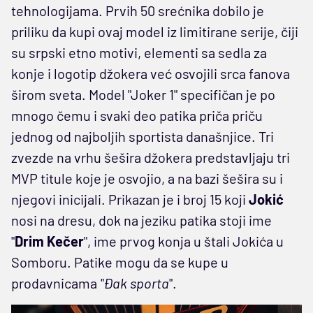
tehnologijama. Prvih 50 srećnika dobilo je
priliku da kupi ovaj model iz limitirane serije, čiji
su srpski etno motivi, elementi sa sedla za
konje i logotip džokera već osvojili srca fanova
širom sveta. Model "Joker 1" specifičan je po
mnogo čemu i svaki deo patika priča priču
jednog od najboljih sportista današnjice. Tri
zvezde na vrhu šešira džokera predstavljaju tri
MVP titule koje je osvojio, a na bazi šešira su i
njegovi inicijali. Prikazan je i broj 15 koji
Jokić
nosi na dresu, dok na jeziku patika stoji ime
"
Drim Kečer
", ime prvog konja u štali Jokića u
Somboru. Patike mogu da se kupe u
prodavnicama
"Đak sporta
".