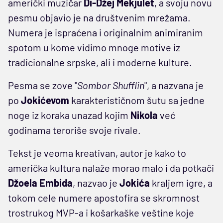
američki muzičar
Di-Džej Mekjulet
, a svoju novu
pesmu objavio je na društvenim mrežama.
Numera je ispraćena i originalnim animiranim
spotom u kome vidimo mnoge motive iz
tradicionalne srpske, ali i moderne kulture.
Pesma se zove "
Sombor Shufflin
", a nazvana je
po
Jokićevom
karakterističnom šutu sa jedne
noge iz koraka unazad kojim
Nikola
već
godinama teroriše svoje rivale.
Tekst je veoma kreativan, autor je kako to
američka kultura nalaže morao malo i da potkači
Džoela Embida
, nazvao je
Jokića
kraljem igre, a
tokom cele numere apostofira se skromnost
trostrukog MVP-a i košarkaške veštine koje