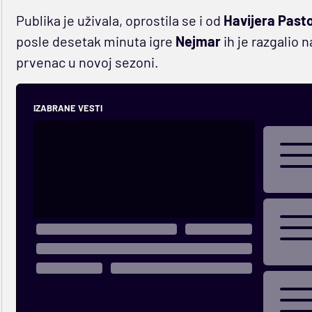
Publika je uživala, oprostila se i od
Havijera Past
posle desetak minuta igre
Nejmar
ih je razgalio 
prvenac u novoj sezoni.
IZABRANE VESTI