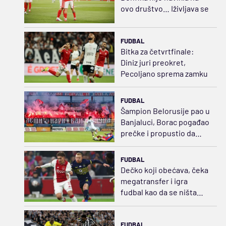
ovo društvo… Iživljava se
FUDBAL
Bitka za četvrtfinale:
Diniz juri preokret,
Pecoljano sprema zamku
FUDBAL
Šampion Belorusije pao u
Banjaluci, Borac pogađao
prečke i propustio da
dokusuri desetkovanog
rivala
FUDBAL
Dečko koji obećava, čeka
megatransfer i igra
fudbal kao da se ništa
oko njega ne događa
FUDBAL