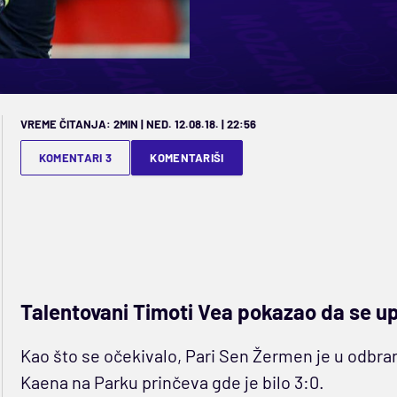
VREME ČITANJA: 2MIN | NED. 12.08.18. | 22:56
KOMENTARI 3
KOMENTARIŠI
Talentovani Timoti Vea pokazao da se up
Kao što se očekivalo, Pari Sen Žermen je u odbran
Kaena na Parku prinčeva gde je bilo 3:0.