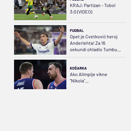
KRAJ: Partizan - Tobol
3:0 (VIDEO)
FUDBAL
Opet je Cvetković heroj
Anderlehta! Za 16
sekundi ohladio Tumbu
(VIDEO)
KOŠARKA
Ako Alimpije vikne
"Nikola"...