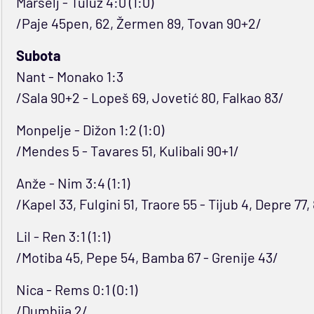
Marselj - Tuluz 4:0 (1:0)
/Paje 45pen, 62, Žermen 89, Tovan 90+2/
Subota
Nant - Monako 1:3
/Sala 90+2 - Lopeš 69, Jovetić 80, Falkao 83/
Monpelje - Dižon 1:2 (1:0)
/Mendes 5 - Tavares 51, Kulibali 90+1/
Anže - Nim 3:4 (1:1)
/Kapel 33, Fulgini 51, Traore 55 - Tijub 4, Depre 77,
Lil - Ren 3:1 (1:1)
/Motiba 45, Pepe 54, Bamba 67 - Grenije 43/
Nica - Rems 0:1 (0:1)
/Dumbija 2/