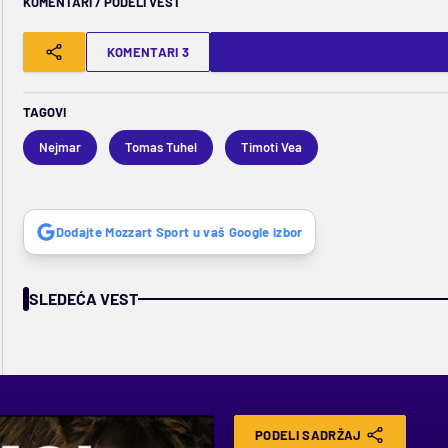
KOMENTARI / PODELI VEST
KOMENTARI 3
TAGOVI
Nejmar
Tomas Tuhel
Timoti Vea
Dodajte Mozzart Sport u vaš Google izbor
SLEDEĆA VEST
PODELI SADRŽAJ