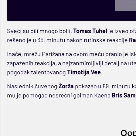
Sveci su bili mnogo bolji,
Tomas Tuhel
je izveo of
rešeno je u 35. minutu nakon rutinske reakcije
Ra
Inače, mrežu Parižana na ovom meču branio je is
zapaženih reakcija, a najzanmimljiviji detalj na uta
pogodak talentovanog
Timotija Vee
.
Naslednik čuvenog
Žorža
pokazao u 89. minutu ka
mu je pomogao nesrećni golman Kaena
Bris Sa