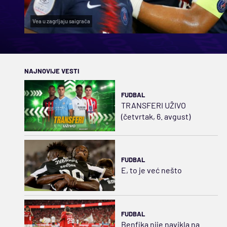
Vea u zagrljaju saigrača
NAJNOVIJE VESTI
FUDBAL
TRANSFERI UŽIVO
(četvrtak, 6. avgust)
FUDBAL
E, to je već nešto
FUDBAL
Benfika nije navikla na