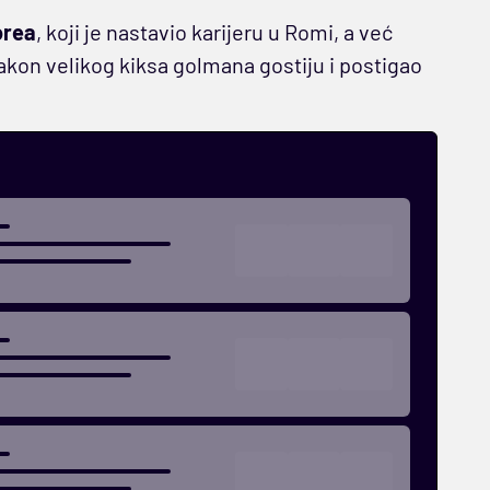
orea
, koji je nastavio karijeru u Romi, a već
nakon velikog kiksa golmana gostiju i postigao