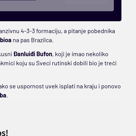
anzivnu 4-3-3 formaciju, a pitanje pobednika
bioa
na pas Brazilca.
kusni
Đanluiđi Bufon
, koji je imao nekoliko
kmici koju su Sveci rutinski dobili bio je treći
ko se uspornost uvek isplati na kraju i ponovo
mba
.