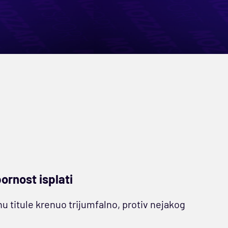
ornost isplati
u titule krenuo trijumfalno, protiv nejakog