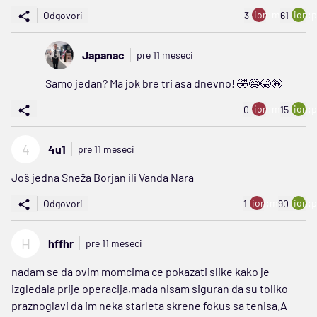
ion:minus
ion:p
Odgovori
3
61
Japanac
pre 11 meseci
Samo jedan? Ma jok bre tri asa dnevno! 🤣😅😂🤪
ion:minus
ion:p
0
15
4
4u1
pre 11 meseci
Još jedna Sneža Borjan ili Vanda Nara
ion:minus
ion:p
Odgovori
1
90
H
hffhr
pre 11 meseci
nadam se da ovim momcima ce pokazati slike kako je
izgledala prije operacija,mada nisam siguran da su toliko
praznoglavi da im neka starleta skrene fokus sa tenisa.A