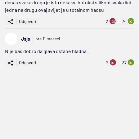
danas svaka druga je ista nekakvi botoksi silikoni svaka lici
jedna na drugu ovaj svijet je u totalnom haosu
ion:minus
ion:p
Odgovori
2
74
J
Jsjs
pre 11 meseci
Nije baš dobro da glava ostane hladna...
ion:minus
ion:p
Odgovori
2
37