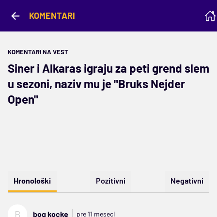
KOMENTARI
KOMENTARI NA VEST
Siner i Alkaras igraju za peti grend slem
u sezoni, naziv mu je "Bruks Nejder
Open"
Hronološki
Pozitivni
Negativni
B
bog kocke
pre 11 meseci