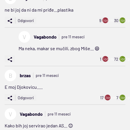
ne bi joj da ni da mi priđe...plastika
ion:minus
ion:p
Odgovori
9
30
V
Vagabondo
pre 11 meseci
Ma neka, makar se mučili, zbog Miše... 😄
ion:minus
ion:p
1
72
B
brzas
pre 11 meseci
E moj Djokovicu.....
ion:minus
ion:p
Odgovori
17
7
V
Vagabondo
pre 11 meseci
Kako bih joj servirao jedan AS... 😊