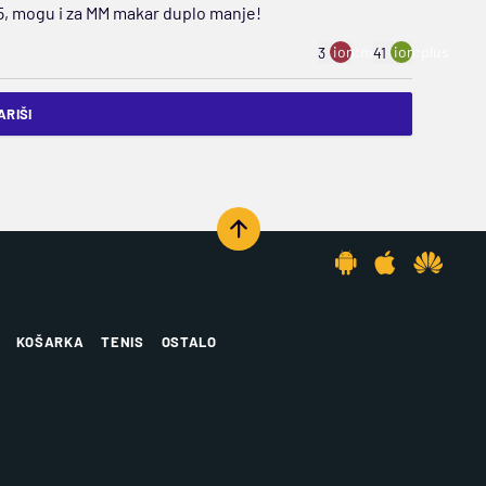
5, mogu i za MM makar duplo manje!
ion:minus
ion:plus
3
41
RIŠI
KOŠARKA
TENIS
OSTALO