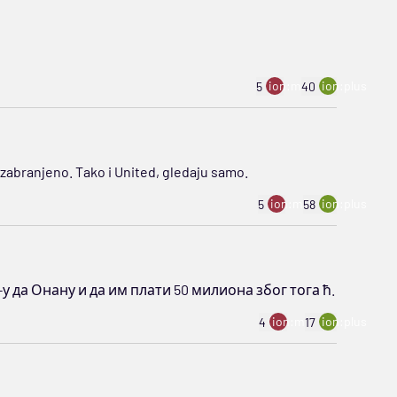
ion:minus
ion:plus
5
40
je zabranjeno. Tako i United, gledaju samo.
ion:minus
ion:plus
5
58
-у да Онану и да им плати 50 милиона због тога ћ.
ion:minus
ion:plus
4
17