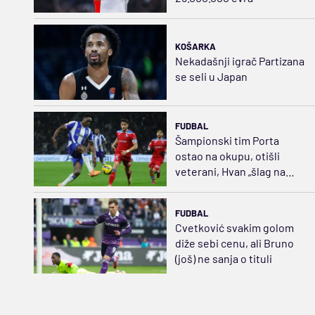
KOŠARKA
Nekadašnji igrač Partizana
se seli u Japan
FUDBAL
Šampionski tim Porta
ostao na okupu, otišli
veterani, Hvan „šlag na
tortu”
FUDBAL
Cvetković svakim golom
diže sebi cenu, ali Bruno
(još) ne sanja o tituli