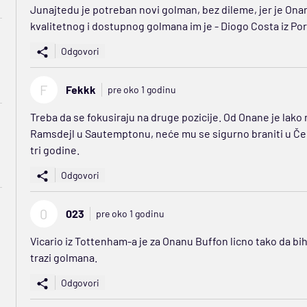
Junajtedu je potreban novi golman, bez dileme, jer je Onana
kvalitetnog i dostupnog golmana im je - Diogo Costa iz Por
Odgovori
F
Fekkk
pre oko 1 godinu
Treba da se fokusiraju na druge pozicije. Od Onane je lako 
Ramsdejl u Sautemptonu, neće mu se sigurno braniti u Če
tri godine.
Odgovori
0
023
pre oko 1 godinu
Vicario iz Tottenham-a je za Onanu Buffon licno tako da bih 
trazi golmana.
Odgovori