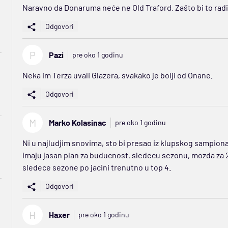
Naravno da Donaruma neće ne Old Traford. Zašto bi to rad
Odgovori
P
Pazi
pre oko 1 godinu
Neka im Terza uvali Glazera, svakako je bolji od Onane.
Odgovori
M
Marko Kolasinac
pre oko 1 godinu
Ni u najludjim snovima, sto bi presao iz klupskog sampiona
imaju jasan plan za buducnost, sledecu sezonu, mozda za 2-3 
sledece sezone po jacini trenutno u top 4.
Odgovori
H
Haxer
pre oko 1 godinu