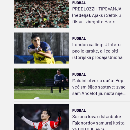
FUDBAL
PREDLOZZI I TIPOVANJA
(nedelja): Ajaks i Seltik u
fiksu, izbegnite Harts
FUDBAL
London calling: U Interu
pao lekarske, ali će biti
istorijska prodaja Uniona
FUDBAL
Maldini otvorio dušu: Pep
već smišljao sastave; zvao
sam Anćelotija, ništa nije
sprečavalo Pirla
FUDBAL
Sezona lova u Istanbulu:
Fajenordov samuraj košta
25.000.000 evra