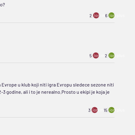
io?
ion:minus
ion:plus
2
6
ion:minus
ion:plus
5
2
 Evrope u klub koji niti igra Evropu sledece sezone niti
godine, ali i to je nerealno.Prosto u ekipi je koja je
ion:minus
ion:plus
3
15