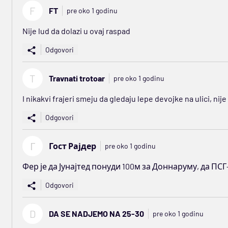
F
FT
pre oko 1 godinu
Nije lud da dolazi u ovaj raspad
Odgovori
T
Travnati trotoar
pre oko 1 godinu
I nikakvi frajeri smeju da gledaju lepe devojke na ulici, ni
Odgovori
Г
Гост Рајдер
pre oko 1 godinu
Фер је да Јунајтед понуди 100м за Доннаруму, да ПСГ
Odgovori
D
DA SE NADJEMO NA 25-30
pre oko 1 godinu