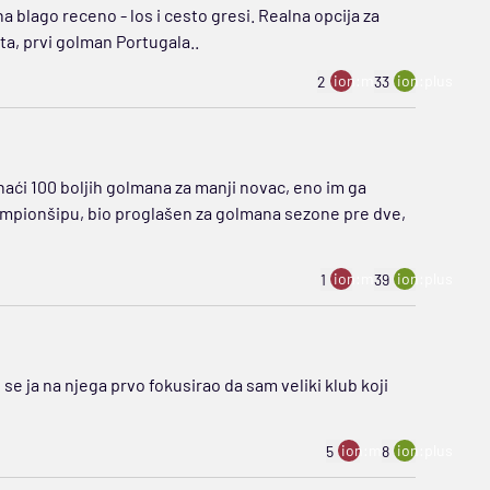
 blago receno - los i cesto gresi. Realna opcija za
ta, prvi golman Portugala..
ion:minus
ion:plus
2
33
naći 100 boljih golmana za manji novac, eno im ga
mpionšipu, bio proglašen za golmana sezone pre dve,
ion:minus
ion:plus
1
39
se ja na njega prvo fokusirao da sam veliki klub koji
ion:minus
ion:plus
5
8