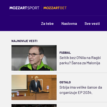
Za tebe
Naslovna
Sve vesti
NAJNOVIJE VESTI
FUDBAL
Seltik bez O'Nila na Ragbi
parku? Šansa za Malonija
OSTALO
Srbija ima velike šanse da
organizuje EP 2034.