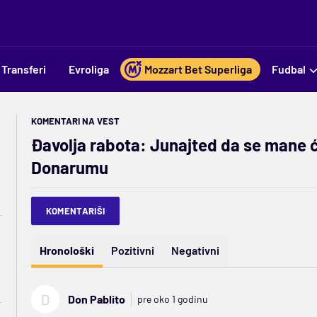
Transferi
Evroliga
Mozzart Bet Superliga
Fudbal
KOMENTARI NA VEST
Đavolja rabota: Junajted da se mane 
Donarumu
KOMENTARIŠI
Hronološki
Pozitivni
Negativni
D
Don Pablito
pre oko 1 godinu