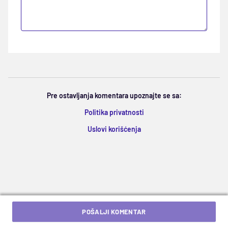
Pre ostavljanja komentara upoznajte se sa:
Politika privatnosti
Uslovi korišćenja
POŠALJI KOMENTAR