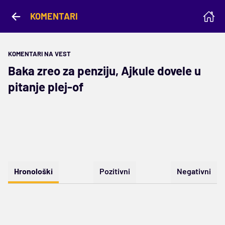
KOMENTARI
KOMENTARI NA VEST
Baka zreo za penziju, Ajkule dovele u
pitanje plej-of
Hronološki
Pozitivni
Negativni