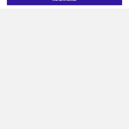
MEDIJSKI SPONZORI