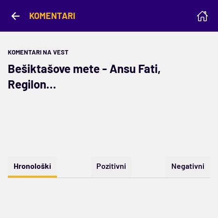
KOMENTARI
KOMENTARI NA VEST
Bešiktašove mete - Ansu Fati,
Regilon…
Hronološki
Pozitivni
Negativni