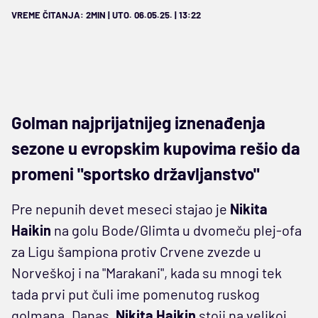
VREME ČITANJA: 2MIN | UTO. 06.05.25. | 13:22
Golman najprijatnijeg iznenađenja
sezone u evropskim kupovima rešio da
promeni "sportsko državljanstvo"
Pre nepunih devet meseci stajao je
Nikita
Haikin
na golu Bode/Glimta u dvomeču plej-ofa
za Ligu šampiona protiv Crvene zvezde u
Norveškoj i na "Marakani", kada su mnogi tek
tada prvi put čuli ime pomenutog ruskog
golmana. Danas,
Nikita Haikin
stoji na velikoj