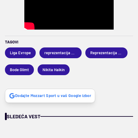
TAGOVI
Liga Evrope
reprezentacija Norveške
Reprezentacija Rusije
Bode Glimt
Nikita Haikin
Dodajte Mozzart Sport u vaš Google izbor
SLEDEĆA VEST