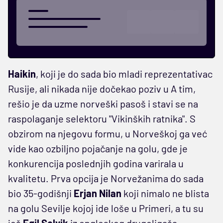
Haikin
, koji je do sada bio mladi reprezentativac
Rusije, ali nikada nije dočekao poziv u A tim,
rešio je da uzme norveški pasoš i stavi se na
raspolaganje selektoru "Vikinških ratnika". S
obzirom na njegovu formu, u Norveškoj ga već
vide kao ozbiljno pojačanje na golu, gde je
konkurencija poslednjih godina varirala u
kvalitetu. Prva opcija je Norvežanima do sada
bio 35-godišnji
Erjan Nilan
koji nimalo ne blista
na golu Sevilje kojoj ide loše u Primeri, a tu su
još
Egil Selvik
iz engleskog drugoligaša