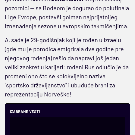
pozornici — sa Bodeom je dogurao do polufinala
Lige Evrope, postavši golman najprijatnijeg
iznenađenja sezone u evropskim takmičenjima.
A, sada je 29-godišnjak koji je rođen u Izraelu
(gde mu je porodica emigrirala dve godine pre
njegovog rođenja) rešio da napravi još jedan
veliki zaokret u karijeri: rođeni Rus odlučio je da
promeni ono što se kolokvijalno naziva
"sportsko državljanstvo" i ubuduće brani za
reprezentaciju Norveške!
IZABRANE VESTI