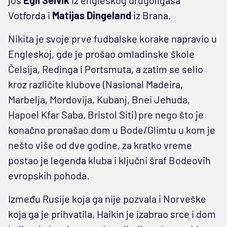
Votforda i
Matijas Dingeland
iz Brana.
Nikita je svoje prve fudbalske korake napravio u
Engleskoj, gde je prošao omladinske škole
Čelsija, Redinga i Portsmuta, a zatim se selio
kroz različite klubove (Nasional Madeira,
Marbelja, Mordovija, Kubanj, Bnei Jehuda,
Hapoel Kfar Saba, Bristol Siti) pre nego što je
konačno pronašao dom u Bode/Glimtu u kom je
nešto više od dve godine, za kratko vreme
postao je legenda kluba i ključni šraf Bodeovih
evropskih pohoda.
Između Rusije koja ga nije pozvala i Norveške
koja ga je prihvatila, Haikin je izabrao srce i dom