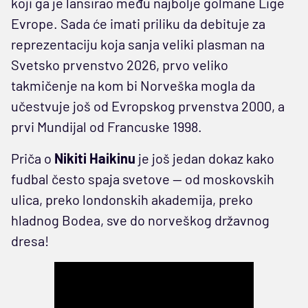
koji ga je lansirao među najbolje golmane Lige
Evrope. Sada će imati priliku da debituje za
reprezentaciju koja sanja veliki plasman na
Svetsko prvenstvo 2026, prvo veliko
takmičenje na kom bi Norveška mogla da
učestvuje još od Evropskog prvenstva 2000, a
prvi Mundijal od Francuske 1998.
Priča o
Nikiti Haikinu
je još jedan dokaz kako
fudbal često spaja svetove — od moskovskih
ulica, preko londonskih akademija, preko
hladnog Bodea, sve do norveškog državnog
dresa!