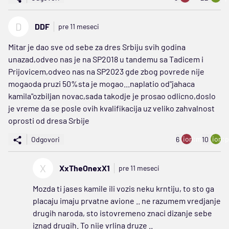
D
DDF
pre 11 meseci
Mitar je dao sve od sebe za dres Srbiju svih godina
unazad,odveo nas je na SP2018 u tandemu sa Tadicem i
Prijovicem,odveo nas na SP2023 gde zbog povrede nije
mogaoda pruzi 50%sta je mogao...naplatio od"jahaca
kamila"ozbiljan novac,sada takodje je prosao odlicno,doslo
je vreme da se posle ovih kvalifikacija uz veliko zahvalnost
oprosti od dresa Srbije
ion:minus
ion:p
Odgovori
6
10
X
XxTheOnexX1
pre 11 meseci
Mozda ti jases kamile ili vozis neku krntiju, to sto ga
placaju imaju prvatne avione .. ne razumem vredjanje
drugih naroda, sto istovremeno znaci dizanje sebe
iznad drugih. To nije vrlina druze ..