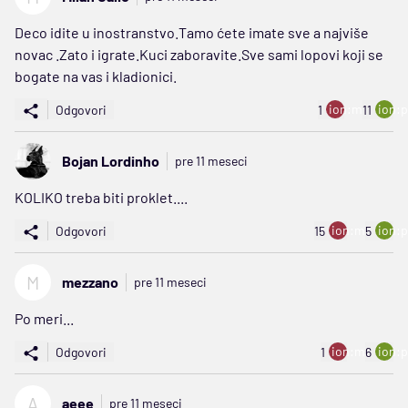
Deco idite u inostranstvo.Tamo ćete imate sve a najviše
novac .Zato i igrate.Kuci zaboravite.Sve sami lopovi koji se
bogate na vas i kladionici.
ion:minus
ion:p
Odgovori
1
11
Bojan Lordinho
pre 11 meseci
KOLIKO treba biti proklet....
ion:minus
ion:p
Odgovori
15
5
M
mezzano
pre 11 meseci
Po meri...
ion:minus
ion:p
Odgovori
1
6
A
aeee
pre 11 meseci