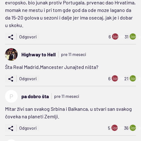
evropsko, bio junak protiv Portugala, prvenac dao Hrvatima,
momak ne mestu i pri tom gde god da ode moze lagano da
da 15-20 golova u sezoni i dalje jer ima osecaj, jak je i dobar
u skoku.
ion:minus
ion:p
Odgovori
6
31
Highway to Hell
pre 11 meseci
Šta Real Madrid,Mancester Junajted ništa?
ion:minus
ion:p
Odgovori
6
21
P
pa dobro šta
pre 11 meseci
Mitar živi san svakog Srbina i Balkanca, u stvari san svakog
čoveka na planeti Zemlji.
ion:minus
ion:p
Odgovori
5
36