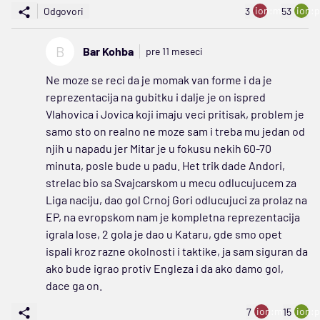
ion:minus
ion:p
Odgovori
3
53
B
Bar Kohba
pre 11 meseci
Ne moze se reci da je momak van forme i da je
reprezentacija na gubitku i dalje je on ispred
Vlahovica i Jovica koji imaju veci pritisak, problem je
samo sto on realno ne moze sam i treba mu jedan od
njih u napadu jer Mitar je u fokusu nekih 60-70
minuta, posle bude u padu. Het trik dade Andori,
strelac bio sa Svajcarskom u mecu odlucujucem za
Liga naciju, dao gol Crnoj Gori odlucujuci za prolaz na
EP, na evropskom nam je kompletna reprezentacija
igrala lose, 2 gola je dao u Kataru, gde smo opet
ispali kroz razne okolnosti i taktike, ja sam siguran da
ako bude igrao protiv Engleza i da ako damo gol,
dace ga on.
ion:minus
ion:p
7
15