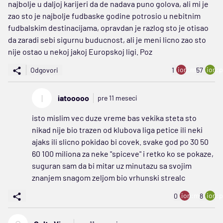
najbolje u daljoj karijeri da de nadava puno golova, ali mi je
zao sto je najbolje fudbaske godine potrosio u nebitnim
fudbalskim destinacijama, opravdan je razlog sto je otisao
da zaradi sebi sigurnu buducnost, ali je meni licno zao sto
nije ostao u nekoj jakoj Europskoj ligi. Poz
ion:minus
ion:p
Odgovori
1
57
I
iatooooo
pre 11 meseci
isto mislim vec duze vreme bas vekika steta sto
nikad nije bio trazen od klubova liga petice ili neki
ajaks ili slicno pokidao bi covek. svake god po 30 50
60 100 miliona za neke "spiceve" i retko ko se pokaze,
suguran sam da bi mitar uz minutazu sa svojim
znanjem snagom zeljom bio vrhunski strealc
ion:minus
ion:p
0
8