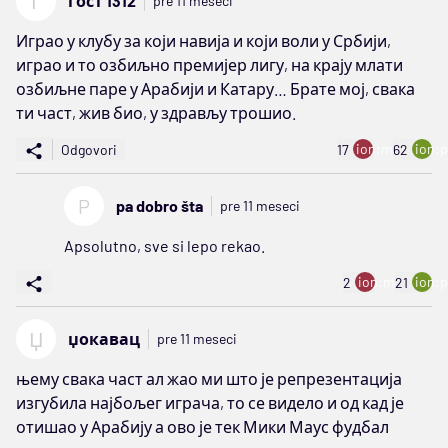
Г
гост 1312
pre 11 meseci
Играо у клубу за који навија и који воли у Србији,
играо и то озбиљно премијер лигу, на крају млати
озбиљне паре у Арабији и Катару… Брате мој, свака
ти част, жив био, у здрављу трошио.
ion:minus
ion:p
Odgovori
17
62
P
pa dobro šta
pre 11 meseci
Apsolutno, sve si lepo rekao.
ion:minus
ion:p
2
21
Џ
џокавац
pre 11 meseci
њему свака част ал жао ми што је репрезентација
изгубила најбољег играча, то се видело и од кад је
отишао у Арабију а ово је тек Мики Маус фудбал