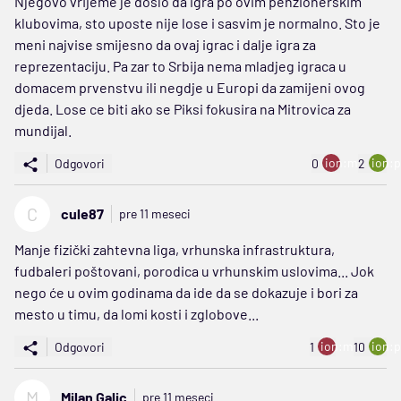
Njegovo vrijeme je doslo da igra po ovim penzionerskim
klubovima, sto uposte nije lose i sasvim je normalno. Sto je
meni najvise smijesno da ovaj igrac i dalje igra za
reprezentaciju. Pa zar to Srbija nema mladjeg igraca u
domacem prvenstvu ili negdje u Europi da zamijeni ovog
djeda. Lose ce biti ako se Piksi fokusira na Mitrovica za
mundijal.
ion:minus
ion:p
Odgovori
0
2
C
cule87
pre 11 meseci
Manje fizički zahtevna liga, vrhunska infrastruktura,
fudbaleri poštovani, porodica u vrhunskim uslovima... Jok
nego će u ovim godinama da ide da se dokazuje i bori za
mesto u timu, da lomi kosti i zglobove...
ion:minus
ion:p
Odgovori
1
10
M
Milan Galic
pre 11 meseci