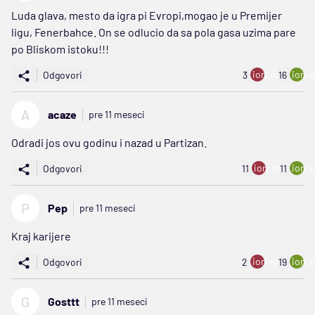
Luda glava, mesto da igra pi Evropi,mogao je u Premijer
ligu, Fenerbahce. On se odlucio da sa pola gasa uzima pare
po Bliskom istoku!!!
ion:minus
ion:p
Odgovori
3
16
A
acaze
pre 11 meseci
Odradi jos ovu godinu i nazad u Partizan.
ion:minus
ion:p
Odgovori
11
11
P
Pep
pre 11 meseci
Kraj karijere
ion:minus
ion:p
Odgovori
2
19
G
Gosttt
pre 11 meseci