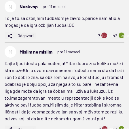
N
Nuskvnp
pre 11 meseci
To je to,sa ozbiljnim fudbalom je zavrsio,parice namlatio,a
mogao je da igra ozbiljan fudbal,GG
ion:minus
ion:p
Odgovori
7
42
M
Mislim ne mislim
pre 11 meseci
Dajte ljudi dosta palamuđenja!Mitar dobro zna koliko može i
šta može!On u ovom savremenom fudbalu nema šta da traži
i on to dobro zna, sa obzirom na svoju konstituciju i tromost
odabrao je bolju opciju za njega a to su pare i nezahtevna
liga gde može da igra sa čobanima i uživa u luksuzu. Uz
to,ima zagarantovani mesto u reprezentaciji dokle kod se
aktivno bavi fudbalom.Mislim da je Mitar stabilna i skromna
ličnost i da je veoma zadovoljan sa svojim životom za razliku
od vas koji bi da krojite nekom drugom životni put!
ion:minus
ion:p