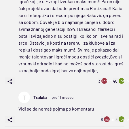
igrač koji je u Evropi izvukao maksimum!! Pa on nije
čak projektovan da bude prvotimac Partizana!! Kalio
se u Teleoptiku i srećom po njega Rašović ga poveo
sa sobom. Čovek je bio najmanje cenjen u dobro
svima znanoj generaciji 1994!! Brašanci,Markeci i
ostali svi zajedno nisu postigli koliko on i sve na rad i
srce. Ostavio je kosti na terenu i za klubove a i za
repku i dostigao maksimum!! Svima je pokazao da i
manje talentovani igrači mogu dostići zvezde.Sve si
vrhunski odradio i kad ne možeš pod starost da igraš
za najbolje onda igraj bar za najbogatije.
ion:minus
ion:p
3
40
T
Tralala
pre 11 meseci
Vidi se da nemaš pojma po komentaru
ion:minus
ion:p
8
3