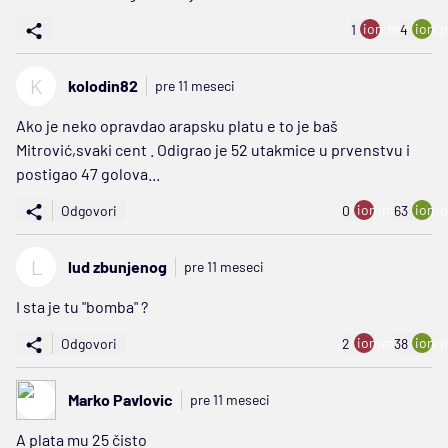
ion:minus
ion:p
1
4
K
kolodin82
pre 11 meseci
Ako je neko opravdao arapsku platu e to je baš
Mitrović,svaki cent . Odigrao je 52 utakmice u prvenstvu i
postigao 47 golova...
ion:minus
ion:p
Odgovori
0
63
L
lud zbunjenog
pre 11 meseci
I sta je tu "bomba" ?
ion:minus
ion:p
Odgovori
2
38
Marko Pavlovic
pre 11 meseci
A plata mu 25 čisto