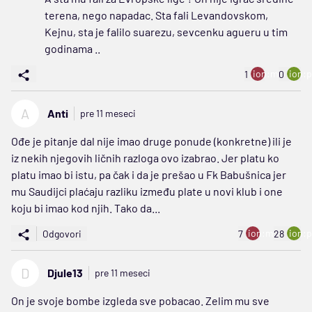
terena, nego napadac. Sta fali Levandovskom,
Kejnu, sta je falilo suarezu, sevcenku agueru u tim
godinama ..
ion:minus
ion:p
1
0
A
Anti
pre 11 meseci
Ođe je pitanje dal nije imao druge ponude (konkretne) ili je
iz nekih njegovih ličnih razloga ovo izabrao. Jer platu ko
platu imao bi istu, pa čak i da je prešao u Fk Babušnica jer
mu Saudijci plaćaju razliku između plate u novi klub i one
koju bi imao kod njih. Tako da...
ion:minus
ion:p
Odgovori
7
28
D
Djule13
pre 11 meseci
On je svoje bombe izgleda sve pobacao. Zelim mu sve