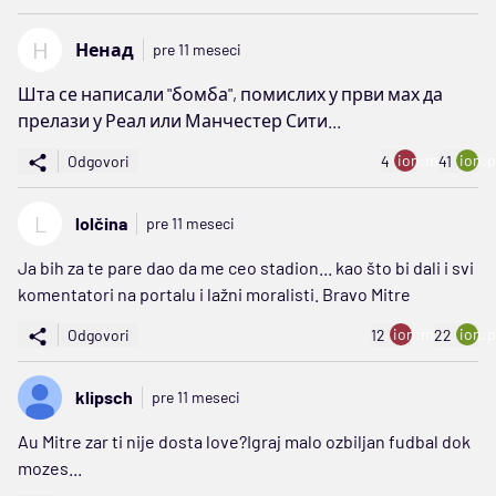
Н
Ненад
pre 11 meseci
Шта се написали "бомба", помислих у први мах да
прелази у Реал или Манчестер Сити...
ion:minus
ion:p
Odgovori
4
41
L
lolčina
pre 11 meseci
Ja bih za te pare dao da me ceo stadion... kao što bi dali i svi
komentatori na portalu i lažni moralisti. Bravo Mitre
ion:minus
ion:p
Odgovori
12
22
klipsch
pre 11 meseci
Au Mitre zar ti nije dosta love?Igraj malo ozbiljan fudbal dok
mozes...