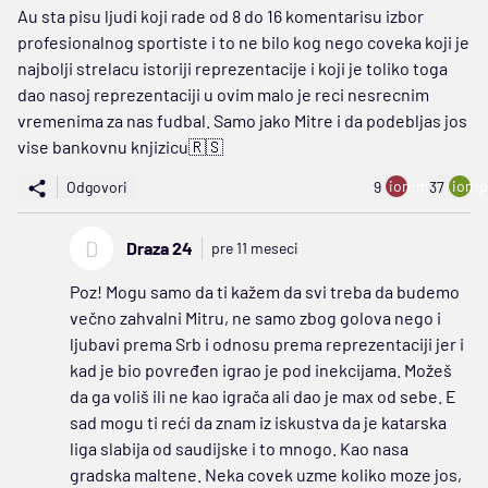
Au sta pisu ljudi koji rade od 8 do 16 komentarisu izbor
profesionalnog sportiste i to ne bilo kog nego coveka koji je
najbolji strelacu istoriji reprezentacije i koji je toliko toga
dao nasoj reprezentaciji u ovim malo je reci nesrecnim
vremenima za nas fudbal. Samo jako Mitre i da podebljas jos
vise bankovnu knjizicu🇷🇸
ion:minus
ion:p
Odgovori
9
37
D
Draza 24
pre 11 meseci
Poz! Mogu samo da ti kažem da svi treba da budemo
večno zahvalni Mitru, ne samo zbog golova nego i
ljubavi prema Srb i odnosu prema reprezentaciji jer i
kad je bio povređen igrao je pod inekcijama. Možeš
da ga voliš ili ne kao igrača ali dao je max od sebe. E
sad mogu ti reći da znam iz iskustva da je katarska
liga slabija od saudijske i to mnogo. Kao nasa
gradska maltene. Neka covek uzme koliko moze jos,