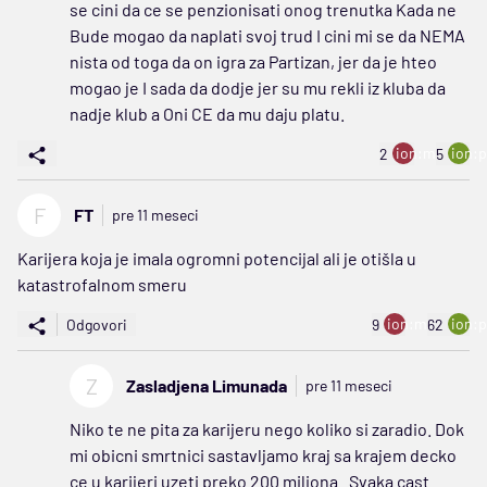
se cini da ce se penzionisati onog trenutka Kada ne
Bude mogao da naplati svoj trud I cini mi se da NEMA
nista od toga da on igra za Partizan, jer da je hteo
mogao je I sada da dodje jer su mu rekli iz kluba da
nadje klub a Oni CE da mu daju platu.
ion:minus
ion:p
2
5
F
FT
pre 11 meseci
Karijera koja je imala ogromni potencijal ali je otišla u
katastrofalnom smeru
ion:minus
ion:p
Odgovori
9
62
Z
Zasladjena Limunada
pre 11 meseci
Niko te ne pita za karijeru nego koliko si zaradio. Dok
mi obicni smrtnici sastavljamo kraj sa krajem decko
ce u karijeri uzeti preko 200 miliona . Svaka cast