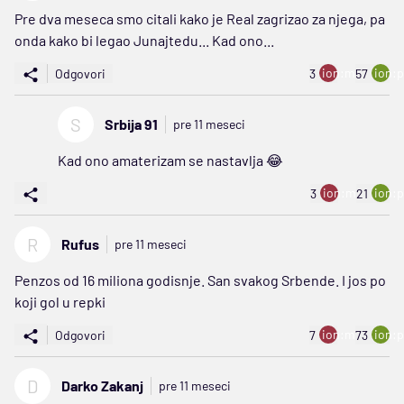
Pre dva meseca smo citali kako je Real zagrizao za njega, pa
onda kako bi legao Junajtedu... Kad ono...
ion:minus
ion:p
Odgovori
3
57
S
Srbija 91
pre 11 meseci
Kad ono amaterizam se nastavlja 😂
ion:minus
ion:p
3
21
R
Rufus
pre 11 meseci
Penzos od 16 miliona godisnje. San svakog Srbende. I jos po
koji gol u repki
ion:minus
ion:p
Odgovori
7
73
D
Darko Zakanj
pre 11 meseci