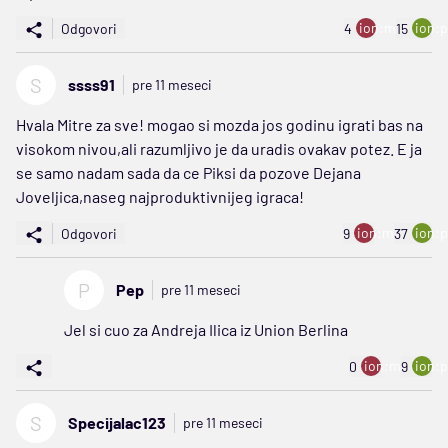
ion:minus
ion:p
Odgovori
4
15
S
ssss91
pre 11 meseci
Hvala Mitre za sve! mogao si mozda jos godinu igrati bas na
visokom nivou,ali razumljivo je da uradis ovakav potez. E ja
se samo nadam sada da ce Piksi da pozove Dejana
Joveljica,naseg najproduktivnijeg igraca!
ion:minus
ion:p
Odgovori
9
37
P
Pep
pre 11 meseci
Jel si cuo za Andreja Ilica iz Union Berlina
ion:minus
ion:p
0
9
S
Specijalac123
pre 11 meseci