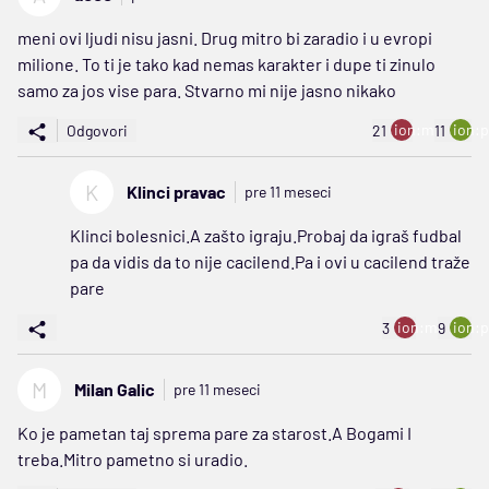
meni ovi ljudi nisu jasni. Drug mitro bi zaradio i u evropi
milione. To ti je tako kad nemas karakter i dupe ti zinulo
samo za jos vise para. Stvarno mi nije jasno nikako
ion:minus
ion:p
Odgovori
21
11
K
Klinci pravac
pre 11 meseci
Klinci bolesnici.A zašto igraju.Probaj da igraš fudbal
pa da vidis da to nije cacilend.Pa i ovi u cacilend traže
pare
ion:minus
ion:p
3
9
M
Milan Galic
pre 11 meseci
Ko je pametan taj sprema pare za starost.A Bogami I
treba.Mitro pametno si uradio.