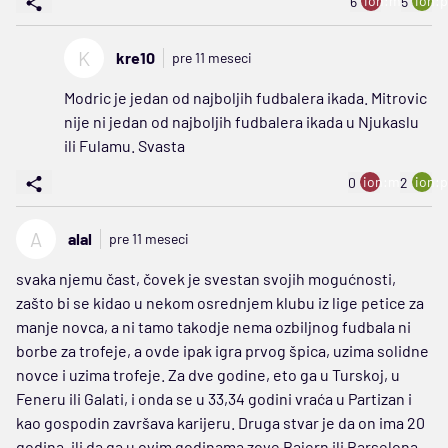
ion:minus
ion:p
6
5
K
kre10
pre 11 meseci
Modric je jedan od najboljih fudbalera ikada. Mitrovic
nije ni jedan od najboljih fudbalera ikada u Njukaslu
ili Fulamu. Svasta
ion:minus
ion:p
0
2
A
alal
pre 11 meseci
svaka njemu čast, čovek je svestan svojih mogućnosti,
zašto bi se kidao u nekom osrednjem klubu iz lige petice za
manje novca, a ni tamo takodje nema ozbiljnog fudbala ni
borbe za trofeje, a ovde ipak igra prvog špica, uzima solidne
novce i uzima trofeje. Za dve godine, eto ga u Turskoj, u
Feneru ili Galati, i onda se u 33,34 godini vraća u Partizan i
kao gospodin završava karijeru. Druga stvar je da on ima 20
godina, ili da ga u ovim godinama zove Bajern ili Barselona,