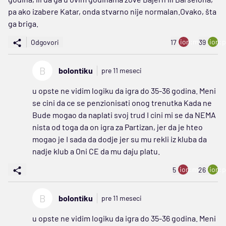
pa ako izabere Katar, onda stvarno nije normalan.Ovako, šta
ga briga.
ion:minus
ion:p
Odgovori
17
39
B
bolontiku
pre 11 meseci
u opste ne vidim logiku da igra do 35-36 godina. Meni
se cini da ce se penzionisati onog trenutka Kada ne
Bude mogao da naplati svoj trud I cini mi se da NEMA
nista od toga da on igra za Partizan, jer da je hteo
mogao je I sada da dodje jer su mu rekli iz kluba da
nadje klub a Oni CE da mu daju platu.
ion:minus
ion:p
5
26
B
bolontiku
pre 11 meseci
u opste ne vidim logiku da igra do 35-36 godina. Meni