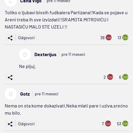
C
Celta Vigo
pre 11 meseci
Toliko o ljubavi bivsih fudbalera Partizana!!Kada se pojave u
Areni treba ih sve izvizdati!!SRAMOTA MITROVIĆU I
NASTASIĆU MALO STE UZELI !!
ion:minus
ion:p
Odgovori
38
13
D
Dexterijus
pre 11 meseci
Ne pljuj.
ion:minus
ion:p
2
6
G
Gotz
pre 11 meseci
Nema on sta kome dokazivati.Neka mlati pare i uziva,srećno
mu bilo.
ion:minus
ion:p
Odgovori
7
53