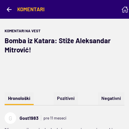
KOMENTARI
KOMENTARI NA VEST
Bomba iz Katara: Stiže Aleksandar
Mitrović!
Hronološki
Pozitivni
Negativni
G
Gost1983
pre 11 meseci