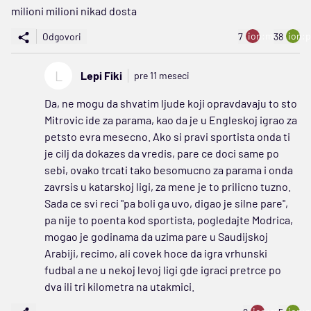
milioni milioni nikad dosta
ion:minus
ion:p
Odgovori
7
38
L
Lepi Fiki
pre 11 meseci
Da, ne mogu da shvatim ljude koji opravdavaju to sto
Mitrovic ide za parama, kao da je u Engleskoj igrao za
petsto evra mesecno. Ako si pravi sportista onda ti
je cilj da dokazes da vredis, pare ce doci same po
sebi, ovako trcati tako besomucno za parama i onda
zavrsis u katarskoj ligi, za mene je to prilicno tuzno.
Sada ce svi reci "pa boli ga uvo, digao je silne pare",
pa nije to poenta kod sportista, pogledajte Modrica,
mogao je godinama da uzima pare u Saudijskoj
Arabiji, recimo, ali covek hoce da igra vrhunski
fudbal a ne u nekoj levoj ligi gde igraci pretrce po
dva ili tri kilometra na utakmici.