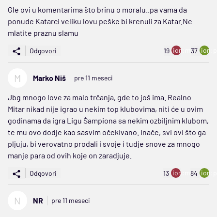
Gle ovi u komentarima što brinu o moralu..pa vama da
ponude Katarci veliku lovu peške bi krenuli za Katar.Ne
mlatite praznu slamu
ion:minus
ion:p
Odgovori
19
37
M
Marko Niš
pre 11 meseci
Jbg mnogo love za malo trčanja, gde to još ima. Realno
Mitar nikad nije igrao u nekim top klubovima, niti će u ovim
godinama da igra Ligu Šampiona sa nekim ozbiljnim klubom,
te mu ovo dodje kao sasvim očekivano. Inače, svi ovi što ga
pljuju, bi verovatno prodali i svoje i tudje snove za mnogo
manje para od ovih koje on zaradjuje.
ion:minus
ion:p
Odgovori
13
84
N
NR
pre 11 meseci