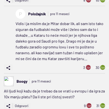
Odgovori
8
53
P
Položajnik
pre 11 meseci
Vidis i ja mislim da je Mitar dobar lik, ali sam isto tako
siguran da fudbalski može više i želeo sam da to i
dokaže…u Kataru to neće moći jer je njihova liga
daleko gora od Saudi pro lige. Drago mi je da je u
fudbalu zaradio ogromnu lovu i sve to pošteno
naravno, ali kao navijač sam tužan i malo uplašen jer
mi se čini da će mu Katar završiti karijeru…
ion:minus
ion:p
3
30
Boogy
pre 11 meseci
Ali ljudi koji kažu da je trebao da se vrati u evropu i da igra za
10x manju platu? Da li ste pri čistoj svesti?
ion:minus
ion:p
Odgovori
9
31