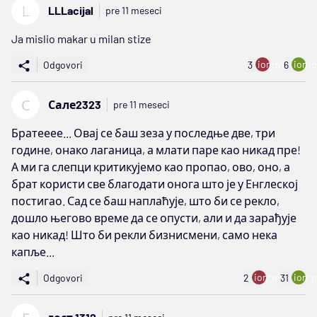
L
LLLacijal
pre 11 meseci
Ja mislio makar u milan stize
ion:minus
ion:p
Odgovori
3
6
С
Сале2323
pre 11 meseci
Братееее... Овај се баш зеза у последње две, три
године, онако лаганица, а млати паре као никад пре!
А ми га слепци критикујемо као пропао, ово, оно, а
брат користи све благодати онога што је у Енглеској
постигао. Сад се баш наплаћује, што би се рекло,
дошло његово време да се опусти, али и да зарађује
као никад! Што би рекли бизнисмени, само нека
капље...
ion:minus
ion:p
Odgovori
2
31