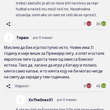
treba i zaslužio je ali on nece biti na nivou za repr
fudbal a nećeš mu moći reći ne. Nezahvalna
situacija, osim ako on sam ne reši da se oprosti.
ion:minus
ion:p
7
20
Г
Горан
pre 11 meseci
Мислим да бих и ја поступио исто. Човек има 31
годину и није више за Премијер лигу, а опет и остале
европске лиге су доста теже од ових са Блиског
истока. Тако да, лагано да игра у Катару и полако,
кинта само капље, и то кинта коју не би могао нигде
на свету да заради у тим годинама.
ion:minus
ion:p
Odgovori
9
40
X
XxTheOnexX1
pre 11 meseci
A sta mu fali za Evropske lige ? On nije igrac sredine