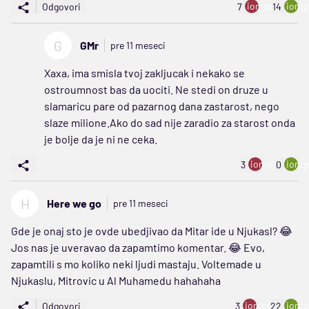
ion:minus
ion:p
Odgovori
7
14
G
GMr
pre 11 meseci
Xaxa, ima smisla tvoj zakljucak i nekako se
ostroumnost bas da uociti. Ne stedi on druze u
slamaricu pare od pazarnog dana zastarost, nego
slaze milione.Ako do sad nije zaradio za starost onda
je bolje da je ni ne ceka.
ion:minus
ion:p
3
0
H
Here we go
pre 11 meseci
Gde je onaj sto je ovde ubedjivao da Mitar ide u Njukasl? 😂
Jos nas je uveravao da zapamtimo komentar. 😂 Evo,
zapamtili s mo koliko neki ljudi mastaju. Voltemade u
Njukaslu, Mitrovic u Al Muhamedu hahahaha
ion:minus
ion:p
Odgovori
3
22