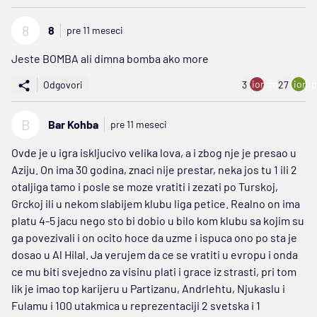
8
8
pre 11 meseci
Jeste BOMBA ali dimna bomba ako more
ion:minus
ion:p
Odgovori
3
27
B
Bar Kohba
pre 11 meseci
Ovde je u igra iskljucivo velika lova, a i zbog nje je presao u
Aziju. On ima 30 godina, znaci nije prestar, neka jos tu 1 ili 2
otaljiga tamo i posle se moze vratiti i zezati po Turskoj,
Grckoj ili u nekom slabijem klubu liga petice. Realno on ima
platu 4-5 jacu nego sto bi dobio u bilo kom klubu sa kojim su
ga povezivali i on ocito hoce da uzme i ispuca ono po sta je
dosao u Al Hilal. Ja verujem da ce se vratiti u evropu i onda
ce mu biti svejedno za visinu plati i grace iz strasti, pri tom
lik je imao top karijeru u Partizanu, Andrlehtu, Njukaslu i
Fulamu i 100 utakmica u reprezentaciji 2 svetska i 1