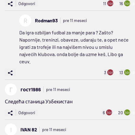
ion:minus
ion:p
Odgovori
11
16
R
Rodman93
pre 11 meseci
Da igra ozbiljan fudbal za manje para ? Zašto?
Napornije, treninzi, obaveze, udaraju te, a opet neće
igrati za trofeje ili na najvišem nivou u smislu
najvećih klubova, onda bolje da uzme keš. Libo ga
ceuv.
ion:minus
ion:p
3
13
Г
гост1986
pre 11 meseci
Следећа станица Узбекистан
ion:minus
ion:p
Odgovori
6
20
I
IVAN 82
pre 11 meseci