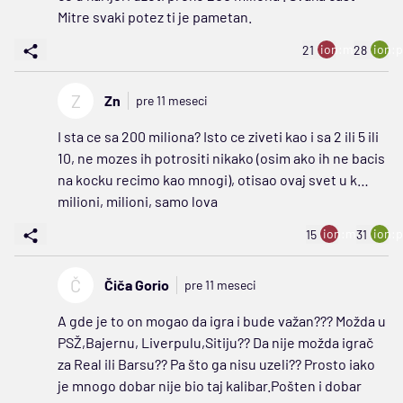
Mitre svaki potez ti je pametan.
ion:minus
ion:p
21
28
Z
Zn
pre 11 meseci
I sta ce sa 200 miliona? Isto ce ziveti kao i sa 2 ili 5 ili
10, ne mozes ih potrositi nikako (osim ako ih ne bacis
na kocku recimo kao mnogi), otisao ovaj svet u k…
milioni, milioni, samo lova
ion:minus
ion:p
15
31
Č
Čiča Gorio
pre 11 meseci
A gde je to on mogao da igra i bude važan??? Možda u
PSŽ,Bajernu, Liverpulu,Sitiju?? Da nije možda igrač
za Real ili Barsu?? Pa što ga nisu uzeli?? Prosto iako
je mnogo dobar nije bio taj kalibar.Pošten i dobar