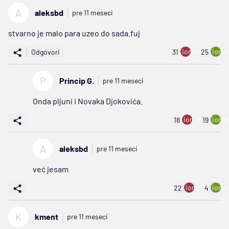
A
aleksbd
pre 11 meseci
stvarno je malo para uzeo do sada.fuj
ion:minus
ion:p
Odgovori
31
25
P
Princip G.
pre 11 meseci
Onda pljuni i Novaka Djokovića.
ion:minus
ion:p
18
19
A
aleksbd
pre 11 meseci
već jesam
ion:minus
ion:p
22
4
K
kment
pre 11 meseci