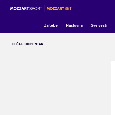
Za tebe
Naslovna
Sve vesti
POŠALJI KOMENTAR