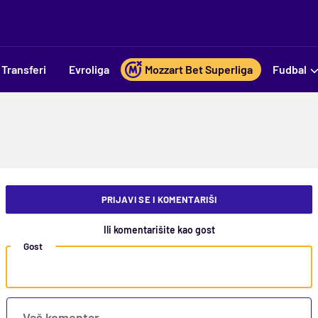
Transferi
Evroliga
Mozzart Bet Superliga
Fudbal
PRIJAVI SE I KOMENTARIŠI
Ili komentarišite kao gost
Gost
Vaš komentar