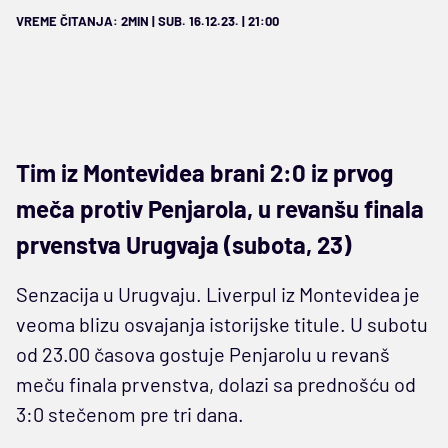
VREME ČITANJA: 2MIN | SUB. 16.12.23. | 21:00
Tim iz Montevidea brani 2:0 iz prvog
meča protiv Penjarola, u revanšu finala
prvenstva Urugvaja (subota, 23)
Senzacija u Urugvaju. Liverpul iz Montevidea je
veoma blizu osvajanja istorijske titule. U subotu
od 23.00 časova gostuje Penjarolu u revanš
meču finala prvenstva, dolazi sa prednošću od
3:0 stečenom pre tri dana.