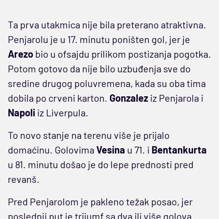
Ta prva utakmica nije bila preterano atraktivna.
Penjarolu je u 17. minutu poništen gol, jer je
Arezo
bio u ofsajdu prilikom postizanja pogotka.
Potom gotovo da nije bilo uzbuđenja sve do
sredine drugog poluvremena, kada su oba tima
dobila po crveni karton.
Gonzalez
iz Penjarola i
Napoli
iz Liverpula.
To novo stanje na terenu više je prijalo
domaćinu. Golovima
Vesina
u 71. i
Bentankurta
u 81. minutu došao je do lepe prednosti pred
revanš.
Pred Penjarolom je pakleno težak posao, jer
poslednji put je trijumf sa dva ili više golova