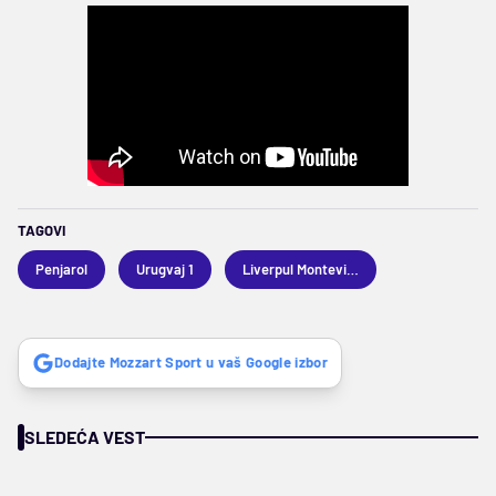
TAGOVI
Penjarol
Urugvaj 1
Liverpul Montevideo
Dodajte Mozzart Sport u vaš Google izbor
SLEDEĆA VEST