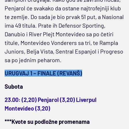
Penjarol će svakako da ostane najtrofejniji klub
te zemlje. Do sada je bio prvak 51 put, a Nasional
ima 49 titula. Prate ih Defensor Sporting,
Danubio i River Plejt Montevideo sa po četiri
titule, Montevideo Vonderers sa tri, te Rampla
Juniors, Belja Vista, Sentral Espanjol i Progreso
sa po jednim peharom.
URUGVAJ 1 – FINALE (REVANŠ)
Subota
23.00: (2,20) Penjarol (3,20) Liverpul
Montevideo (3,20)
***Kvote su podložne promenama