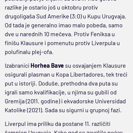
razlike je ostario još u oktobru protiv
drugoligaša Sud Amerike (3:0) u Kupu Urugvaja.
Od tada je generalno imao malo pobeda, samo
dve u narednih 10 mečeva. Protiv Feniksa u
finišu Klausure i pomenutu protiv Liverpula u
polufinalu plej-ofa.
Izabranici
Horhea Bave
su osvajanjem Klausure
osigurali plasman u Kopa Libertadores, tek treći
put u istoriji. Doduše, prethodna dva puta su
igrali samo kvalifikacije, u njima su gubili od
Gremija (2011. godine) i ekvadorske Universidad
Katolike (2021). Sada su sigurni u grupnoj fazi.
Liverpul ima priliku da postane 11. različiti
šampion Urugvaja. Kako god se završilo noćas,