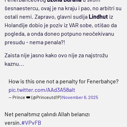
šesnaestercu, ovaj je na kraju i pao, no arbitri su
ostali nemi. Zapravo, glavni sudija
Lindhut
iz
Holandije dobio je poziv iz VAR sobe, otišao da
pogleda, a onda doneo potpuno neočekivanu
presudu - nema penala?!
Zaista nije jasno kako ovo nije za najstrožu
kaznu...
How is this one not a penalty for Fenerbahçe?
pic.twitter.com/AAd3A58alt
— Prince 👑 (@Princeutd1P)
November 6, 2025
Net penaltımız çalındı Allah belanızı
versin.
#VPvFB