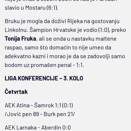
slavio u Mostaru (6:1).
Bruku je mogla da doživi Rijeka na gostovanju
Linkolnu. Šampion Hrvatske je vodio (1:0), preko
Tonija Fruka
, ali se onda u nastavku maltene
raspao, samo što domaćin to nije umeo da
adekvatno kazni i morao je da se zadovolji samo
bodom uz promašen penal - 1:1.
LIGA KONFERENCIJE – 3. KOLO
Četvrtak
AEK Atina - Šamrok 1:1 (0:1)
/Jović pen 89 - Burk pen 21/
AEK Larnaka - Aberdin 0:0