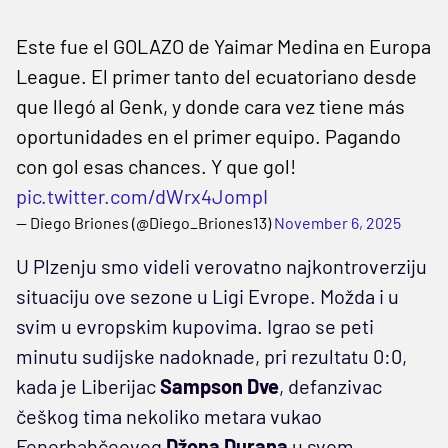
Este fue el GOLAZO de Yaimar Medina en Europa
League. El primer tanto del ecuatoriano desde
que llegó al Genk, y donde cara vez tiene más
oportunidades en el primer equipo. Pagando
con gol esas chances. Y que gol!
pic.twitter.com/dWrx4JompI
— Diego Briones (@Diego_Briones13)
November 6, 2025
U Plzenju smo videli verovatno najkontroverziju
situaciju ove sezone u Ligi Evrope. Možda i u
svim u evropskim kupovima. Igrao se peti
minutu sudijske nadoknade, pri rezultatu 0:0,
kada je Liberijac
Sampson Dve
, defanzivac
češkog tima nekoliko metara vukao
Fenerbahčeovog
Džona Durana
u svom