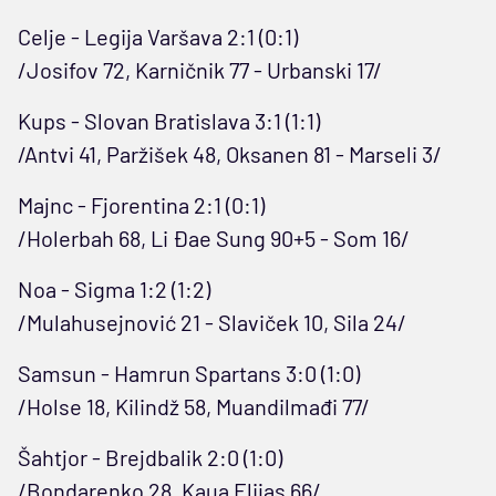
Celje - Legija Varšava 2:1 (0:1)
/Josifov 72, Karničnik 77 - Urbanski 17/
Kups - Slovan Bratislava 3:1 (1:1)
/Antvi 41, Paržišek 48, Oksanen 81 - Marseli 3/
Majnc - Fjorentina 2:1 (0:1)
/Holerbah 68, Li Đae Sung 90+5 - Som 16/
Noa - Sigma 1:2 (1:2)
/Mulahusejnović 21 - Slaviček 10, Sila 24/
Samsun - Hamrun Spartans 3:0 (1:0)
/Holse 18, Kilindž 58, Muandilmađi 77/
Šahtjor - Brejdbalik 2:0 (1:0)
/Bondarenko 28, Kaua Elijas 66/