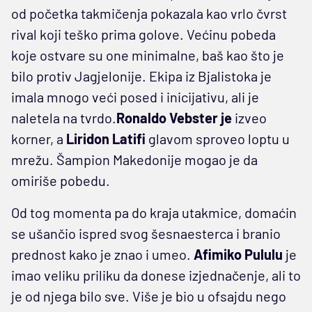
od početka takmičenja pokazala kao vrlo čvrst
rival koji teško prima golove. Većinu pobeda
koje ostvare su one minimalne, baš kao što je
bilo protiv Jagjelonije. Ekipa iz Bjalistoka je
imala mnogo veći posed i inicijativu, ali je
naletela na tvrdo.
Ronaldo Vebster je
izveo
korner, a
Liridon Latifi
glavom sproveo loptu u
mrežu. Šampion Makedonije mogao je da
omiriše pobedu.
Od tog momenta pa do kraja utakmice, domaćin
se ušančio ispred svog šesnaesterca i branio
prednost kako je znao i umeo.
Afimiko Pululu
je
imao veliku priliku da donese izjednačenje, ali to
je od njega bilo sve. Više je bio u ofsajdu nego