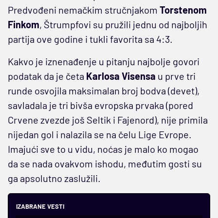
Predvođeni nemačkim stručnjakom
Torstenom
Finkom
, Štrumpfovi su pružili jednu od najboljih
partija ove godine i tukli favorita sa 4:3.
Kakvo je iznenađenje u pitanju najbolje govori
podatak da je četa
Karlosa Visensa
u prve tri
runde osvojila maksimalan broj bodva (devet),
savladala je tri bivša evropska prvaka (pored
Crvene zvezde još Seltik i Fajenord), nije primila
nijedan gol i nalazila se na čelu Lige Evrope.
Imajući sve to u vidu, noćas je malo ko mogao
da se nada ovakvom ishodu, međutim gosti su
ga apsolutno zaslužili.
IZABRANE VESTI