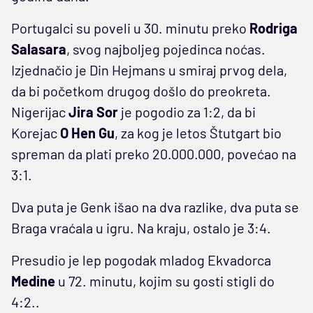
Portugalci su poveli u 30. minutu preko
Rodriga
Salasara
, svog najboljeg pojedinca noćas.
Izjednačio je Din Hejmans u smiraj prvog dela,
da bi početkom drugog došlo do preokreta.
Nigerijac
Jira Sor
je pogodio za 1:2, da bi
Korejac
O Hen Gu
, za kog je letos Štutgart bio
spreman da plati preko 20.000.000, povećao na
3:1.
Dva puta je Genk išao na dva razlike, dva puta se
Braga vraćala u igru. Na kraju, ostalo je 3:4.
Presudio je lep pogodak mladog Ekvadorca
Medine
u 72. minutu, kojim su gosti stigli do
4:2..