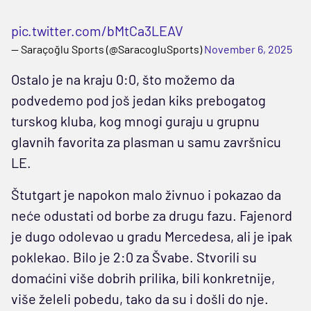
pic.twitter.com/bMtCa3LEAV
— Saraçoğlu Sports (@SaracogluSports)
November 6, 2025
Ostalo je na kraju 0:0, što možemo da
podvedemo pod još jedan kiks prebogatog
turskog kluba, kog mnogi guraju u grupnu
glavnih favorita za plasman u samu završnicu
LE.
Štutgart je napokon malo živnuo i pokazao da
neće odustati od borbe za drugu fazu. Fajenord
je dugo odolevao u gradu Mercedesa, ali je ipak
poklekao. Bilo je 2:0 za Švabe. Stvorili su
domaćini više dobrih prilika, bili konkretnije,
više želeli pobedu, tako da su i došli do nje.