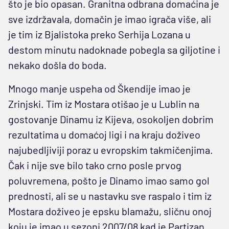
što je bio opasan. Granitna odbrana domaćina je
sve izdržavala, domačin je imao igrača više, ali
je tim iz Bjalistoka preko Serhija Lozana u
destom minutu nadoknade pobegla sa giljotine i
nekako došla do boda.
Mnogo manje uspeha od Škendije imao je
Zrinjski. Tim iz Mostara otišao je u Lublin na
gostovanje Dinamu iz Kijeva, osokoljen dobrim
rezultatima u domaćoj ligi i na kraju doživeo
najubedljiviji poraz u evropskim takmičenjima.
Čak i nije sve bilo tako crno posle prvog
poluvremena, pošto je Dinamo imao samo gol
prednosti, ali se u nastavku sve raspalo i tim iz
Mostara doživeo je epsku blamažu, sličnu onoj
koju je imao u sezoni 2007/08 kad je Partizan