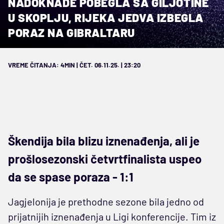
NADOKNADE POBEGLA SA GILJOTINE
U SKOPLJU, RIJEKA JEDVA IZBEGLA
PORAZ NA GIBRALTARU
VREME ČITANJA: 4MIN | ČET. 06.11.25. | 23:20
Škendija bila blizu iznenađenja, ali je
prošlosezonski četvrtfinalista uspeo
da se spase poraza - 1:1
Jagjelonija je prethodne sezone bila jedno od
prijatnijih iznenađenja u Ligi konferencije. Tim iz