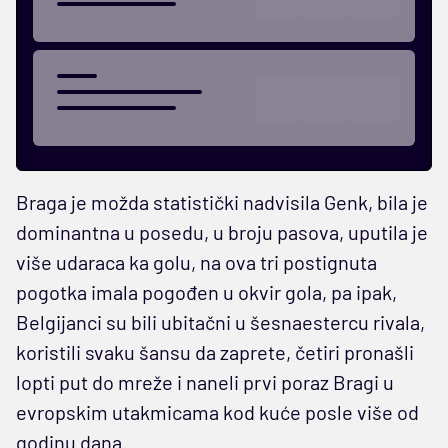
Braga je možda statistički nadvisila Genk, bila je
dominantna u posedu, u broju pasova, uputila je
više udaraca ka golu, na ova tri postignuta
pogotka imala pogođen u okvir gola, pa ipak,
Belgijanci su bili ubitačni u šesnaestercu rivala,
koristili svaku šansu da zaprete, četiri pronašli
lopti put do mreže i naneli prvi poraz Bragi u
evropskim utakmicama kod kuće posle više od
godinu dana.