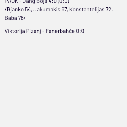
PAOK - Jang Bojs 4:0 (0:0)
/Bjanko 54, Jakumakis 67, Konstantelijas 72,
Baba 76/
Viktorija Plzenj - Fenerbahče 0:0