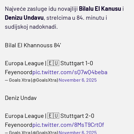
Najveće zasluge idu novajliji
Bilalu El Kanusu
i
Denizu Undavu
, strelcima u 84. minutu i
sudijskoj nadoknadi.
Bilal El Khannouss 84'
Europa League | 🇪🇺 Stuttgart 1-0
Feyenoord
pic.twitter.com/sQ7wQ4beba
— Goals Xtra (@GoalsXtra)
November 6, 2025
Deniz Undav
Europa League | 🇪🇺 Stuttgart 2-0
Feyenoord
pic.twitter.com/8MsT9CrtOf
— Goals Xtra (@GoalsXtra)
November 6, 2025