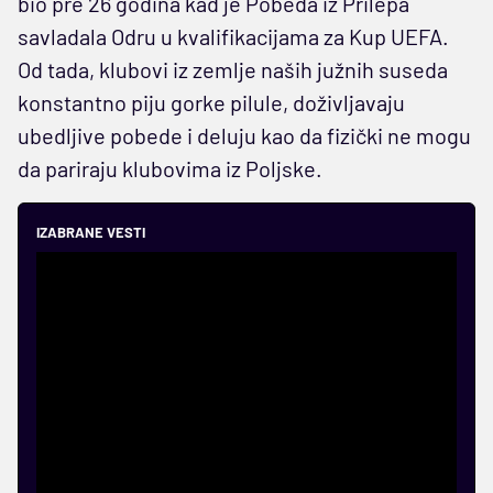
bio pre 26 godina kad je Pobeda iz Prilepa
savladala Odru u kvalifikacijama za Kup UEFA.
Od tada, klubovi iz zemlje naših južnih suseda
konstantno piju gorke pilule, doživljavaju
ubedljive pobede i deluju kao da fizički ne mogu
da pariraju klubovima iz Poljske.
IZABRANE VESTI