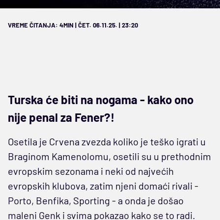
VREME ČITANJA: 4MIN | ČET. 06.11.25. | 23:20
Turska će biti na nogama - kako ono
nije penal za Fener?!
Osetila je Crvena zvezda koliko je teško igrati u
Braginom Kamenolomu, osetili su u prethodnim
evropskim sezonama i neki od najvećih
evropskih klubova, zatim njeni domaći rivali -
Porto, Benfika, Sporting - a onda je došao
maleni Genk i svima pokazao kako se to radi.