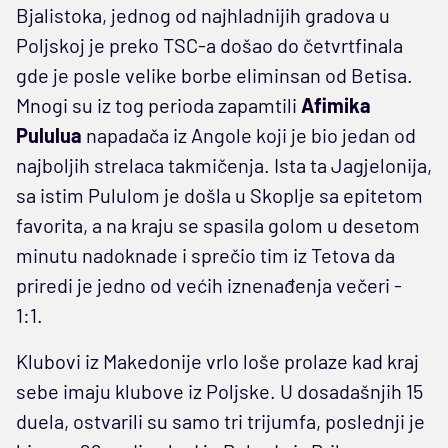
Bjalistoka, jednog od najhladnijih gradova u
Poljskoj je preko TSC-a došao do četvrtfinala
gde je posle velike borbe eliminsan od Betisa.
Mnogi su iz tog perioda zapamtili
Afimika
Pululua
napadača iz Angole koji je bio jedan od
najboljih strelaca takmičenja. Ista ta Jagjelonija,
sa istim Pululom je došla u Skoplje sa epitetom
favorita, a na kraju se spasila golom u desetom
minutu nadoknade i sprečio tim iz Tetova da
priredi je jedno od većih iznenađenja večeri -
1:1.
Klubovi iz Makedonije vrlo loše prolaze kad kraj
sebe imaju klubove iz Poljske. U dosadašnjih 15
duela, ostvarili su samo tri trijumfa, poslednji je