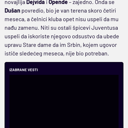
novajlija
Dejvida
i
Opende
– zajedno. Onda se
Dušan
povredio, bio je van terena skoro četiri
meseca, a čelnici kluba opet nisu uspeli da mu
nađu zamenu. Niti su ostali špicevi Juventusa
uspeli da iskoriste njegovo odsustvo da ubede
upravu Stare dame da im Srbin, kojem ugovor
ističe sledećeg meseca, nije bio potreban.
IZABRANE VESTI