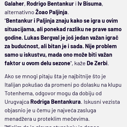
Galaher
,
Rodrigo Bentankur
i
Iv Bisuma
,
alternativno
Žoao Paljinja
.
"
Bentankur i Paljinja znaju kako se igra u ovim
situacijama, ali ponekad razliku ne prave samo
godine. Lukas Bergval je još jedan važan igrač
za budućnost, ali bitan je i sada. Nije problem
samo u iskustvu, mada ono može biti važan
faktor u ovom delu sezone
", kaže
De Zerbi
.
Ako se mnogi pitaju šta je najbitnije što je
Italijan pokušao da promeni po dolasku na klupu
Totenhema, odgovor mogu da dobiju od
Urugvajca
Rodriga Bentankura
. Iskusni vezista
objasnio je u čemu je najveća zasluga
menadžera u proteklim mečevima.