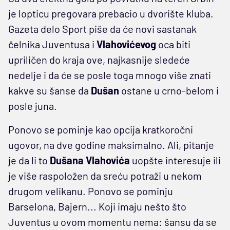
je lopticu pregovara prebacio u dvorište kluba.
Gazeta delo Sport piše da će novi sastanak
čelnika Juventusa i
Vlahovićevog
oca biti
upriličen do kraja ove, najkasnije sledeće
nedelje i da će se posle toga mnogo više znati
kakve su šanse da
Dušan
ostane u crno-belom i
posle juna.
Ponovo se pominje kao opcija kratkoročni
ugovor, na dve godine maksimalno. Ali, pitanje
je da li to
Dušana Vlahovića
uopšte interesuje ili
je više raspoložen da sreću potraži u nekom
drugom velikanu. Ponovo se pominju
Barselona, Bajern... Koji imaju nešto što
Juventus u ovom momentu nema: šansu da se