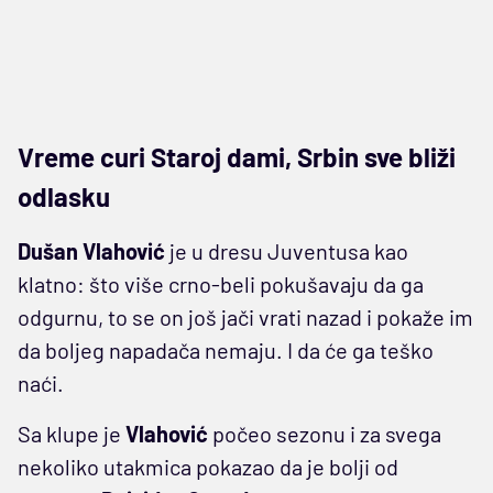
Vreme curi Staroj dami, Srbin sve bliži
odlasku
Dušan Vlahović
je u dresu Juventusa kao
klatno: što više crno-beli pokušavaju da ga
odgurnu, to se on još jači vrati nazad i pokaže im
da boljeg napadača nemaju. I da će ga teško
naći.
Sa klupe je
Vlahović
počeo sezonu i za svega
nekoliko utakmica pokazao da je bolji od