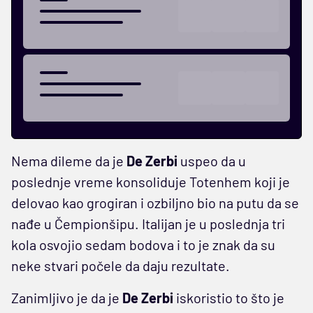
Nema dileme da je
De Zerbi
uspeo da u
poslednje vreme konsoliduje Totenhem koji je
delovao kao grogiran i ozbiljno bio na putu da se
nađe u Čempionšipu. Italijan je u poslednja tri
kola osvojio sedam bodova i to je znak da su
neke stvari počele da daju rezultate.
Zanimljivo je da je
De Zerbi
iskoristio to što je