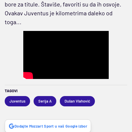
bore za titule. Štaviše, favoriti su da ih osvoje.
Ovakav Juventus je kilometrima daleko od
toga...
TAGOVI
Juventus
Serija A
Dušan Vlahović
Dodajte Mozzart Sport u vaš Google izbor