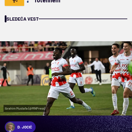
Totenhem
SLEDEĆA VEST
Ibrahim Mustafa (@MNPress)
D. JOCIĆ