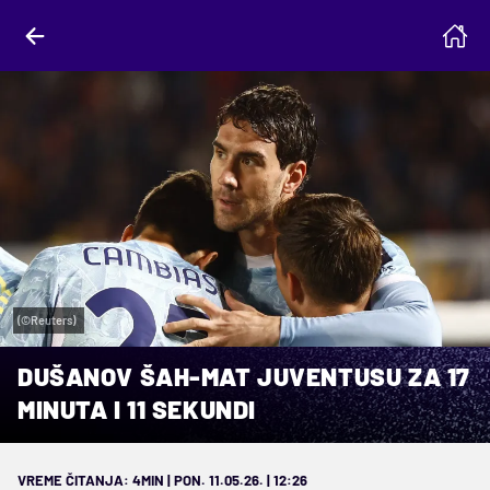
(©Reuters)
DUŠANOV ŠAH-MAT JUVENTUSU ZA 17
MINUTA I 11 SEKUNDI
VREME ČITANJA: 4MIN | PON. 11.05.26. | 12:26