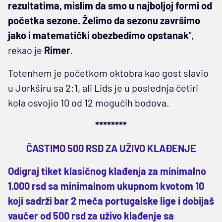
rezultatima, mislim da smo u najboljoj formi od
početka sezone. Želimo da sezonu završimo
jako i matematički obezbedimo opstanak
",
rekao je
Rimer
.
Totenhem je početkom oktobra kao gost slavio
u Jorkširu sa 2:1, ali Lids je u poslednja četiri
kola osvojio 10 od 12 mogućih bodova.
********
ČASTIMO 500 RSD ZA UŽIVO KLAĐENJE
Odigraj tiket klasičnog klađenja za minimalno
1.000 rsd sa minimalnom ukupnom kvotom 10
koji sadrži bar 2 meča portugalske lige i dobijaš
vaučer od 500 rsd za uživo klađenje sa