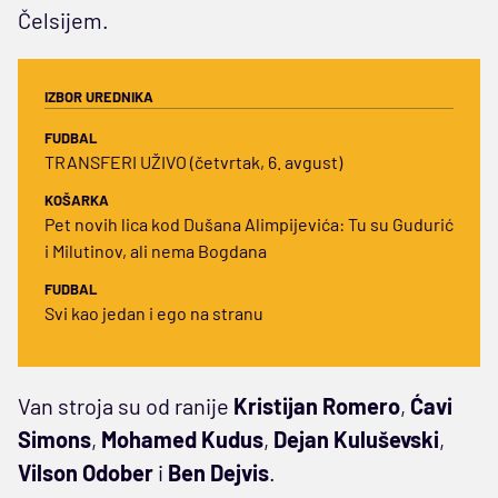
Čelsijem.
IZBOR UREDNIKA
FUDBAL
TRANSFERI UŽIVO (četvrtak, 6. avgust)
KOŠARKA
Pet novih lica kod Dušana Alimpijevića: Tu su Gudurić
i Milutinov, ali nema Bogdana
FUDBAL
Svi kao jedan i ego na stranu
Van stroja su od ranije
Kristijan Romero
,
Ćavi
Simons
,
Mohamed Kudus
,
Dejan Kuluševski
,
Vilson Odober
i
Ben Dejvis
.