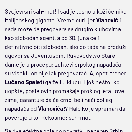
Svojevrsni šah-mat! I sad je tesno u koži čelnika
italijanskog giganta. Vreme curi, jer
Vlahović
i
sada može da pregovara sa drugim klubovima
kao slobodan agent, a od 30. juna će i
definitivno biti slobodan, ako do tada ne produži
ugovor sa Juventusom. Rukovodstvo Stare
dame je u procepu: zahtevi srpskog napadača
su visoki i on nije lak pregovarač. A, opet, trener
Lučano Spaleti
ga želi u klubu. I još nešto: ko
uopšte, posle ovih promašaja prošlog leta i ove
zime, garantuje da će crno-beli naći boljeg
napadača od
Vlahovića
!? Malo ko je spreman da
poveruje u to. Rekosmo: šah-mat.
Sa dva efektna gola po povratku na teren Srbin