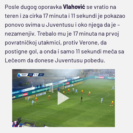
Posle dugog oporavka
Vlahović
se vratio na
teren i za cirka 17 minuta i 11 sekundi je pokazao
ponovo svima u Juventusu i oko njega da je –
nezamenjiv. Trebalo mu je 17 minuta na prvoj
povratničkoj utakmici, protiv Verone, da
postigne gol, a onda i samo 11 sekundi meča sa
Lečeom da donese Juventusu pobedu.