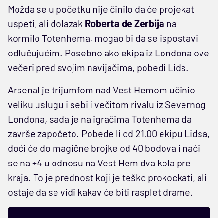
Možda se u početku nije činilo da će projekat
uspeti, ali dolazak
Roberta de Zerbija
na
kormilo Totenhema, mogao bi da se ispostavi
odlučujućim. Posebno ako ekipa iz Londona ove
večeri pred svojim navijačima, pobedi Lids.
Arsenal je trijumfom nad Vest Hemom učinio
veliku uslugu i sebi i večitom rivalu iz Severnog
Londona, sada je na igračima Totenhema da
završe započeto. Pobede li od 21.00 ekipu Lidsa,
doći će do magične brojke od 40 bodova i naći
se na +4 u odnosu na Vest Hem dva kola pre
kraja. To je prednost koji je teško prokockati, ali
ostaje da se vidi kakav će biti rasplet drame.