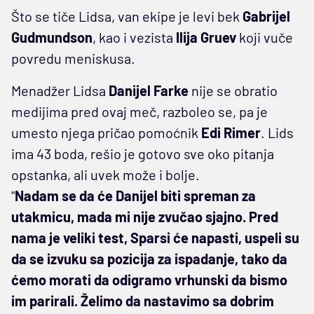
Što se tiče Lidsa, van ekipe je levi bek
Gabrijel
Gudmundson
, kao i vezista
Ilija Gruev
koji vuče
povredu meniskusa.
Menadžer Lidsa
Danijel Farke
nije se obratio
medijima pred ovaj meč, razboleo se, pa je
umesto njega pričao pomoćnik
Edi Rimer
. Lids
ima 43 boda, rešio je gotovo sve oko pitanja
opstanka, ali uvek može i bolje.
"
Nadam se da će Danijel biti spreman za
utakmicu, mada mi nije zvučao sjajno. Pred
nama je veliki test, Sparsi će napasti, uspeli su
da se izvuku sa pozicija za ispadanje, tako da
ćemo morati da odigramo vrhunski da bismo
im parirali. Želimo da nastavimo sa dobrim