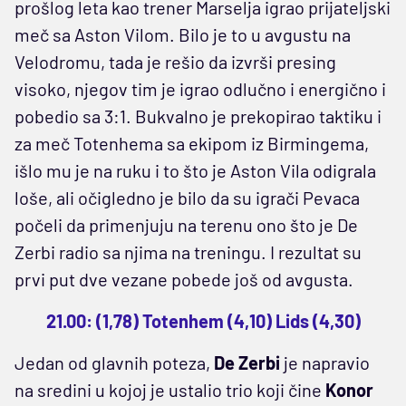
prošlog leta kao trener Marselja igrao prijateljski
meč sa Aston Vilom. Bilo je to u avgustu na
Velodromu, tada je rešio da izvrši presing
visoko, njegov tim je igrao odlučno i energično i
pobedio sa 3:1. Bukvalno je prekopirao taktiku i
za meč Totenhema sa ekipom iz Birmingema,
išlo mu je na ruku i to što je Aston Vila odigrala
loše, ali očigledno je bilo da su igrači Pevaca
počeli da primenjuju na terenu ono što je De
Zerbi radio sa njima na treningu. I rezultat su
prvi put dve vezane pobede još od avgusta.
21.00: (1,78) Totenhem (4,10) Lids (4,30)
Jedan od glavnih poteza,
De Zerbi
je napravio
na sredini u kojoj je ustalio trio koji čine
Konor