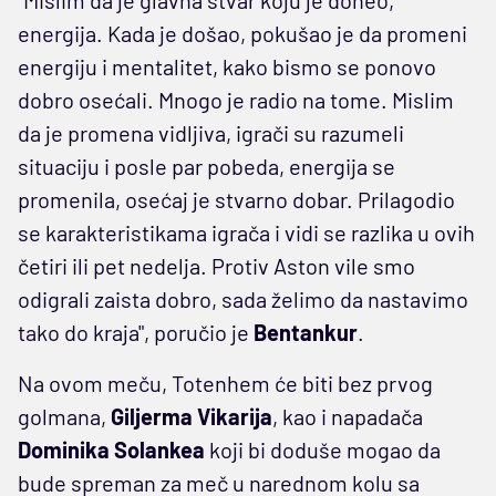
"Mislim da je glavna stvar koju je doneo,
energija. Kada je došao, pokušao je da promeni
energiju i mentalitet, kako bismo se ponovo
dobro osećali. Mnogo je radio na tome. Mislim
da je promena vidljiva, igrači su razumeli
situaciju i posle par pobeda, energija se
promenila, osećaj je stvarno dobar. Prilagodio
se karakteristikama igrača i vidi se razlika u ovih
četiri ili pet nedelja. Protiv Aston vile smo
odigrali zaista dobro, sada želimo da nastavimo
tako do kraja", poručio je
Bentankur
.
Na ovom meču, Totenhem će biti bez prvog
golmana,
Giljerma Vikarija
, kao i napadača
Dominika Solankea
koji bi doduše mogao da
bude spreman za meč u narednom kolu sa