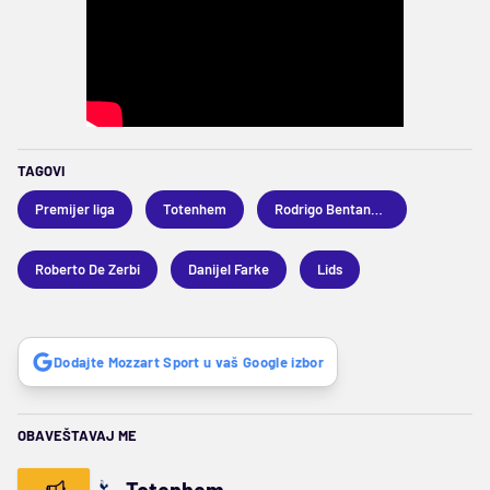
TAGOVI
Premijer liga
Totenhem
Rodrigo Bentankur
Roberto De Zerbi
Danijel Farke
Lids
Dodajte Mozzart Sport u vaš Google izbor
OBAVEŠTAVAJ ME