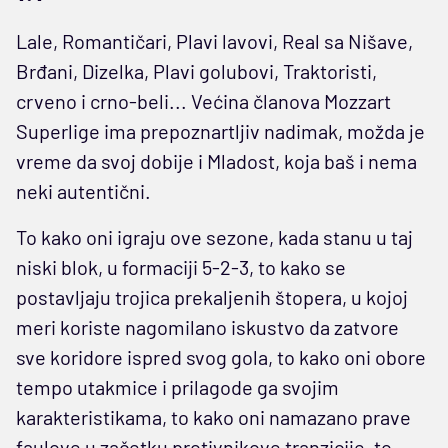
Lale, Romantičari, Plavi lavovi, Real sa Nišave,
Brđani, Dizelka, Plavi golubovi, Traktoristi,
crveno i crno-beli... Većina članova Mozzart
Superlige ima prepoznartljiv nadimak, možda je
vreme da svoj dobije i Mladost, koja baš i nema
neki autentični.
To kako oni igraju ove sezone, kada stanu u taj
niski blok, u formaciji 5-2-3, to kako se
postavljaju trojica prekaljenih štopera, u kojoj
meri koriste nagomilano iskustvo da zatvore
sve koridore ispred svog gola, to kako oni obore
tempo utakmice i prilagode ga svojim
karakteristikama, to kako oni namazano prave
faulove u začetku protivnikove tranzicije, to