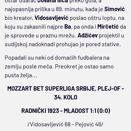
oštar udarac
Jovana Ilića
preko gola, a
najopasnija prilika u 89. minutu, kada je
Simović
bio kreator,
Vidosavljević
poslao oštru loptu, na
koju su zakasnili najpre
Ba
, pa onda i
Mirčetić
da
je sprovede u praznu mrežu.
Adžićev
projektil u
sudijskoj nadoknadi prohujao je pored stative.
Popadali su neki od domaćih fudbalera na
zemlju posle meča. Preokret je ostao samo
pusta želja...
MOZZART BET SUPERLIGA SRBIJE, PLEJ-OF -
34. KOLO
RADNIČKI 1923 - MLADOST 1:1 (0:0)
/Vidosavljević 68 - Pejović 46/