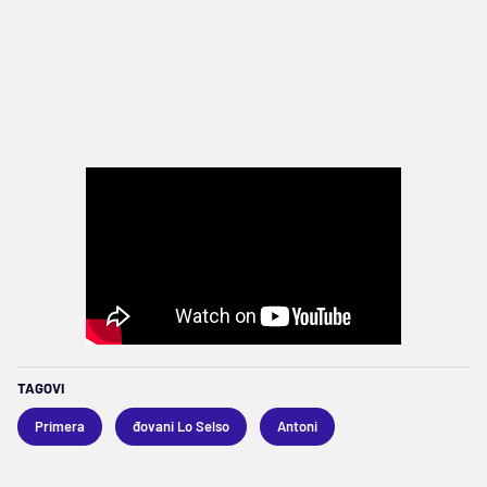
TAGOVI
Primera
đovani Lo Selso
Antoni