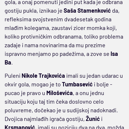
gola, a onaj pomenuti jedini put kada je odbrana
gostiju pukla, iznikao je
Saša Stamenković
da,
refleksima svojstvenim dvadesetak godina
mlađim kolegama, zaustavi zicer momka koji,
koliko protivničkim odbranama, toliko problema
zadaje i nama novinarima da mu prezime
ispravno menjamo po padežima, a zove se
Isa
Ba
.
Puleni
Nikole Trajkovića
imali su jedan udarac u
okvir gola, mogao je to
Tumbasević
i bolje -
pucao je pravo u
Miloševića
, a onu jednu
situaciju koju taj tim čeka doslovno celo
poluvreme, dočekao je u sudijskoj nadoknadi.
Dvojica najmlađih igrača gostiju,
Žunić
i
Krsmanović
, imali su poziciju dva na dva, možda