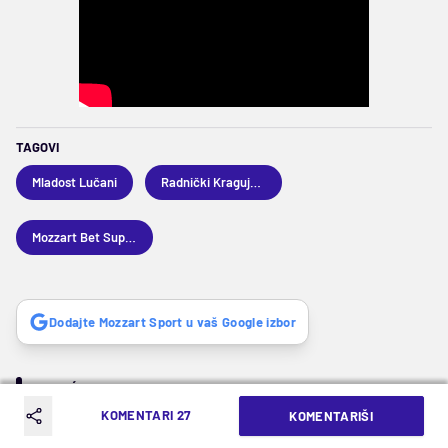
TAGOVI
Mladost Lučani
Radnički Kragujevac
Mozzart Bet Superliga
Dodajte Mozzart Sport u vaš Google izbor
SLEDEĆA VEST
KOMENTARI 27
KOMENTARIŠI