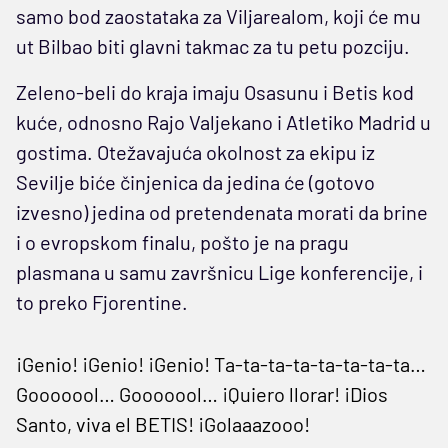
samo bod zaostataka za Viljarealom, koji će mu
ut Bilbao biti glavni takmac za tu petu pozciju.
Zeleno-beli do kraja imaju Osasunu i Betis kod
kuće, odnosno Rajo Valjekano i Atletiko Madrid u
gostima. Otežavajuća okolnost za ekipu iz
Sevilje biće činjenica da jedina će (gotovo
izvesno) jedina od pretendenata morati da brine
i o evropskom finalu, pošto je na pragu
plasmana u samu završnicu Lige konferencije, i
to preko Fjorentine.
¡Genio! ¡Genio! ¡Genio! Ta-ta-ta-ta-ta-ta-ta-ta…
Gooooool… Gooooool… ¡Quiero llorar! ¡Dios
Santo, viva el BETIS! ¡Golaaazooo!