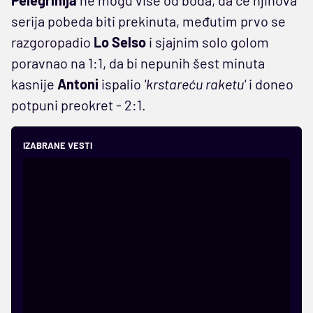
serija pobeda biti prekinuta, međutim prvo se
razgoropadio
Lo Selso
i sjajnim solo golom
poravnao na 1:1, da bi nepunih šest minuta
kasnije
Antoni
ispalio
'krstareću raketu'
i doneo
potpuni preokret - 2:1.
IZABRANE VESTI