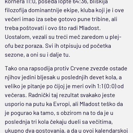
kornera 11:0, poseda lopte 64:36, bliskija
filozofija dominantnije ekipe, kluba koji je i ove
večeri imao iza sebe gotovo pune tribine, ali
treba poštovati i ovo što radi Mladost.
Uostalom, vezali su treći meč zaredom u plej-
ofu bez poraza. Svi ih otpisuju od početka
sezone, a oni su i dalje tu.
Tako ona rapsodija protiv Crvene zvezde ostade
njihov jedini bljesak u poslednjih devet kola, a
veliko je pitanje po čijoj je meri ovih 1:1 (0:0) od
večeras. Radnički taj rezultat svakako jeste
usporio na putu ka Evropi, ali Mladost teško da
je pogurao ka tamo, s obzirom na to da je u
poslednja tri kola čekaju dueli sa večitima,
ukupno dva gostovanja, a da u ovoj kalendarskoj