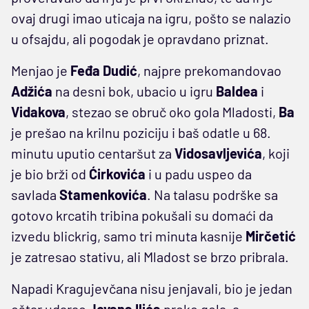
ovaj drugi imao uticaja na igru, pošto se nalazio
u ofsajdu, ali pogodak je opravdano priznat.
Menjao je
Feđa Dudić
, najpre prekomandovao
Adžića
na desni bok, ubacio u igru
Baldea
i
Vidakova
, stezao se obruč oko gola Mladosti,
Ba
je prešao na krilnu poziciju i baš odatle u 68.
minutu uputio centaršut za
Vidosavljevića
, koji
je bio brži od
Ćirkovića
i u padu uspeo da
savlada
Stamenkovića
. Na talasu podrške sa
gotovo krcatih tribina pokušali su domaći da
izvedu blickrig, samo tri minuta kasnije
Mirčetić
je zatresao stativu, ali Mladost se brzo pribrala.
Napadi Kragujevčana nisu jenjavali, bio je jedan