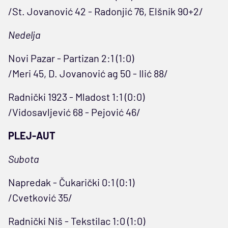
/St. Jovanović 42 - Radonjić 76, Elšnik 90+2/
Nedelja
Novi Pazar - Partizan 2:1 (1:0)
/Meri 45, D. Jovanović ag 50 - Ilić 88/
Radnički 1923 - Mladost 1:1 (0:0)
/Vidosavljević 68 - Pejović 46/
PLEJ-AUT
Subota
Napredak - Čukarički 0:1 (0:1)
/Cvetković 35/
Radnički Niš - Tekstilac 1:0 (1:0)