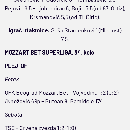
Pejović 6,5 - Ljubomirac 6, Bojić 5,5 (od 87. Ortiz),
Krsmanović 5,5 (od 81. Ćirić).
Igrač utakmice:
Saša Stamenković (Mladost)
7,5.
MOZZART BET SUPERLIGA, 34. kolo
PLEJ-OF
Petak
OFK Beograd Mozzart Bet - Vojvodina 1:2 (0:2)
/Knežević 49p - Butean 8, Bamidele 17/
Subota
TSC - Crvena zvezda 1:2 (1:0)