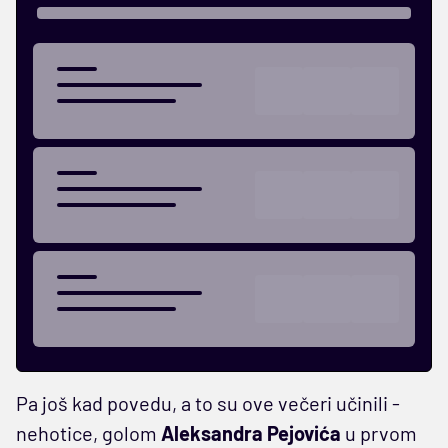
Pa još kad povedu, a to su ove večeri učinili -
nehotice, golom
Aleksandra Pejovića
u prvom