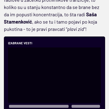
koliko su u stanju konstantno da se brane bez
da im popusti koncentracija, to šta radi
Saša
Stamenković
, ako se tu i tamo pojavi po koja
pukotina - to je pravi pravcati “
plavi zid
”!
IZABRANE VESTI