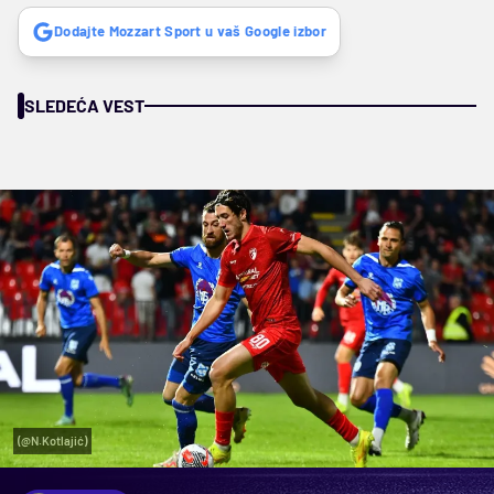
Dodajte Mozzart Sport u vaš Google izbor
SLEDEĆA VEST
(@N.Kotlajić)