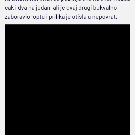
čak i dva na jedan, ali je ovaj drugi bukvalno
zaboravio loptu i prilika je otišla u nepovrat.