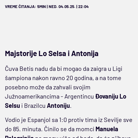
VREME ČITANJA: 5MIN | NED. 04.05.25. | 22:04
Majstorije Lo Selsa i Antonija
Čuva Betis nadu da bi mogao da zaigra u Ligi
šampiona nakon ravno 20 godina, a na tome
posebno može da zahvali svojim
Južnoamerikancima - Argentincu
Đovaniju Lo
Selsu
i Brazilcu
Antoniju
.
Vodio je Espanjol sa 1:0 protiv tima iz Sevilje sve
do 85. minuta. Činilo se da momci
Manuela
Pelegrinija
ne mogu više od boda, da će njihova