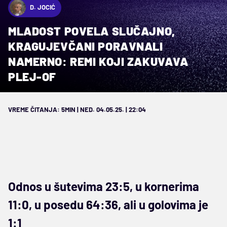
D. JOCIĆ
MLADOST POVELA SLUČAJNO,
KRAGUJEVČANI PORAVNALI
NAMERNO: REMI KOJI ZAKUVAVA
PLEJ-OF
VREME ČITANJA: 5MIN | NED. 04.05.25. | 22:04
Odnos u šutevima 23:5, u kornerima
11:0, u posedu 64:36, ali u golovima je
1:1