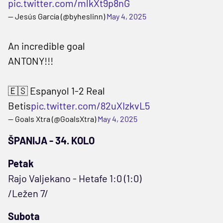
pic.twitter.com/mlkXt9p8nG
— Jesús García (@byheslinn)
May 4, 2025
An incredible goal
ANTONY!!!
🇪🇸 Espanyol 1-2 Real
Betis
pic.twitter.com/82uXIzkvL5
— Goals Xtra (@GoalsXtra)
May 4, 2025
ŠPANIJA - 34. KOLO
Petak
Rajo Valjekano - Hetafe 1:0 (1:0)
/Ležen 7/
Subota