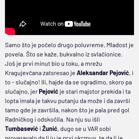
Samo što je počelo drugo poluvreme, Mladost je
povela. Što se kaže, bukvalno iz svlačionice.
Još je prvi minut bio u toku, a mrežu
Kragujevčana zatsresao je
Aleksandar Pejović
, i
to - slučajno! Ili, hajde da se ogradimo, skoro pa
slučajno, jer
Pejović
je stari majstor prekida i ta
lopta imala je takvu putanju da može i da završi
tamo gde je završila, nakon što je pala pred gol
Radničkog i odskočila. Na nju su išli
Tumbasević
i
Žunić
, dugo se u VAR sobi
proveravalo da li ju je prvi okrznuo, te da li je