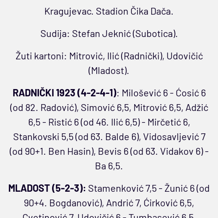
Kragujevac. Stadion Čika Dača.
Sudija: Stefan Jeknić (Subotica).
Žuti kartoni: Mitrović, Ilić (Radnički), Udovičić
(Mladost).
RADNIČKI 1923 (4-2-4-1)
: Milošević 6 - Ćosić 6
(od 82. Radović), Simović 6,5, Mitrović 6,5, Adžić
6,5 - Ristić 6 (od 46. Ilić 6,5) - Mirčetić 6,
Stankovski 5,5 (od 63. Balde 6), Vidosavljević 7
(od 90+1. Ben Hasin), Bevis 6 (od 63. Vidakov 6) -
Ba 6,5.
MLADOST (5-2-3):
Stamenković 7,5 - Žunić 6 (od
90+4. Bogdanović), Andrić 7, Ćirković 6,5,
Cvetinović 7, Udovičić 6 - Tumbasević 6,5,