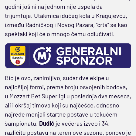
godini još ni na jednom nije uspela da
trijumfuje. Utakmica idućeg kola u Kragujevcu,
između Radničkog i Novog Pazara, “crta” se kao
spektakl koji će o mnogo čemu odlučivati.
Bio je ovo, zanimljivo, sudar dve ekipe u
najlošijoj formi, prema broju osvojenih bodova,
u Mozzart Bet Superligi u poslednja dva meseca,
ali i okršaj timova koji su najčešće, odnosno
najređe menjali startne postave u tekućem
šampionatu.
Dudić
je večeras izveo i 34.
različitu postavu na teren ove sezone, ponovo je