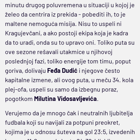
minutu drugog poluvremena u situaciji u kojoj je
želeo da centrira iz prekida - pobediti ih, to je
maltene nemoguća misija. Nisu to uspeli ni
Kragujevčani, a ako postoji ekipa koja je kadra
da to uradi, onda su to upravo oni. Toliko puta su
ove sezone rešavali utakmice u njihovoj
poslednjoj fazi, toliko energije tom timu, poput
goriva, dolivaju
Feđa Dudić
i njegove često
kapitalne izmene, ali ovog puta, u meču 34. kola
plej-ofa, uspeli su samo da izbegnu poraz,
pogotkom
Milutina Vidosavljevića
.
Verujemo da je mnogo čak i neutralnih ljubitelja
fudbala koji su navijali za potpuni preokret,
kojima je u odnosu šuteva na gol 23:5, izvedenih