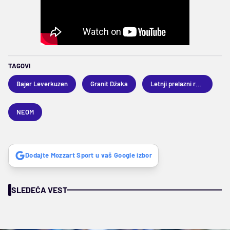
TAGOVI
Bajer Leverkuzen
Granit Džaka
Letnji prelazni rok 2025
NEOM
Dodajte Mozzart Sport u vaš Google izbor
SLEDEĆA VEST