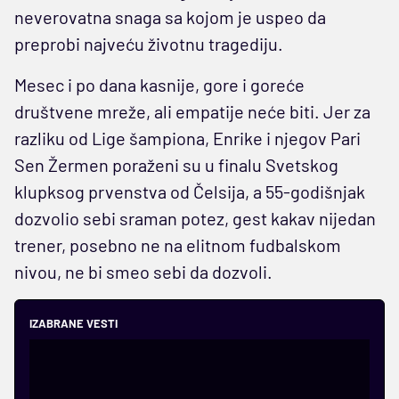
neverovatna snaga sa kojom je uspeo da
preprobi najveću životnu tragediju.
Mesec i po dana kasnije, gore i goreće
društvene mreže, ali empatije neće biti. Jer za
razliku od Lige šampiona, Enrike i njegov Pari
Sen Žermen poraženi su u finalu Svetskog
klupksog prvenstva od Čelsija, a 55-godišnjak
dozvolio sebi sraman potez, gest kakav nijedan
trener, posebno ne na elitnom fudbalskom
nivou, ne bi smeo sebi da dozvoli.
IZABRANE VESTI