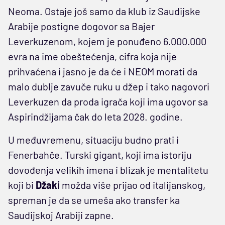
Neoma. Ostaje još samo da klub iz Saudijske
Arabije postigne dogovor sa Bajer
Leverkuzenom, kojem je ponuđeno 6.000.000
evra na ime obeštećenja, cifra koja nije
prihvaćena i jasno je da će i NEOM morati da
malo dublje zavuče ruku u džep i tako nagovori
Leverkuzen da proda igrača koji ima ugovor sa
Aspirindžijama čak do leta 2028. godine.
U međuvremenu, situaciju budno prati i
Fenerbahče. Turski gigant, koji ima istoriju
dovođenja velikih imena i blizak je mentalitetu
koji bi
Džaki
možda više prijao od italijanskog,
spreman je da se umeša ako transfer ka
Saudijskoj Arabiji zapne.