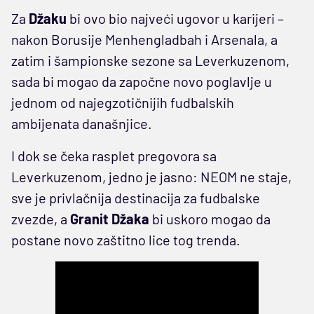
Za
Džaku
bi ovo bio najveći ugovor u karijeri –
nakon Borusije Menhengladbah i Arsenala, a
zatim i šampionske sezone sa Leverkuzenom,
sada bi mogao da započne novo poglavlje u
jednom od najegzotičnijih fudbalskih
ambijenata današnjice.
I dok se čeka rasplet pregovora sa
Leverkuzenom, jedno je jasno: NEOM ne staje,
sve je privlačnija destinacija za fudbalske
zvezde, a
Granit Džaka
bi uskoro mogao da
postane novo zaštitno lice tog trenda.