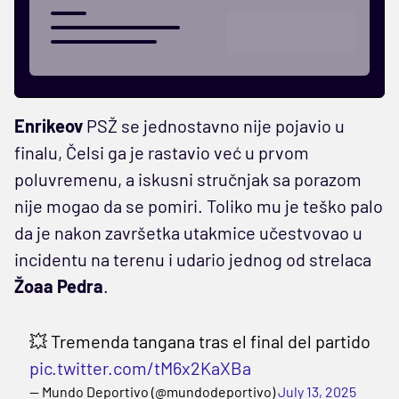
Enrikeov
PSŽ se jednostavno nije pojavio u
finalu, Čelsi ga je rastavio već u prvom
poluvremenu, a iskusni stručnjak sa porazom
nije mogao da se pomiri. Toliko mu je teško palo
da je nakon završetka utakmice učestvovao u
incidentu na terenu i udario jednog od strelaca
Žoaa Pedra
.
💥 Tremenda tangana tras el final del partido
pic.twitter.com/tM6x2KaXBa
— Mundo Deportivo (@mundodeportivo)
July 13, 2025