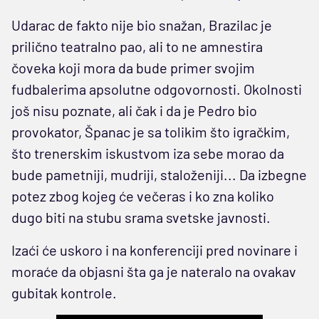
Udarac de fakto nije bio snažan, Brazilac je
prilično teatralno pao, ali to ne amnestira
čoveka koji mora da bude primer svojim
fudbalerima apsolutne odgovornosti. Okolnosti
još nisu poznate, ali čak i da je Pedro bio
provokator, Španac je sa tolikim što igračkim,
što trenerskim iskustvom iza sebe morao da
bude pametniji, mudriji, staloženiji... Da izbegne
potez zbog kojeg će večeras i ko zna koliko
dugo biti na stubu srama svetske javnosti.
Izaći će uskoro i na konferenciji pred novinare i
moraće da objasni šta ga je nateralo na ovakav
gubitak kontrole.