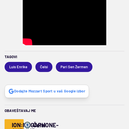
TAGOVI
Luis Enrike
Čelsi
Pari Sen Žermen
Dodajte Mozzart Sport u vaš Google izbor
OBAVEŠTAVAJ ME
ION:MEGAPHONE-
Čelsi