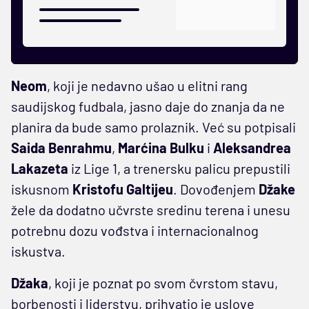
Neom
, koji je nedavno ušao u elitni rang
saudijskog fudbala, jasno daje do znanja da ne
planira da bude samo prolaznik. Već su potpisali
Saida Benrahmu
,
Marćina Bulku
i
Aleksandrea
Lakazeta
iz Lige 1, a trenersku palicu prepustili
iskusnom
Kristofu Galtijeu
. Dovođenjem
Džake
žele da dodatno učvrste sredinu terena i unesu
potrebnu dozu vođstva i internacionalnog
iskustva.
Džaka
, koji je poznat po svom čvrstom stavu,
borbenosti i liderstvu, prihvatio je uslove