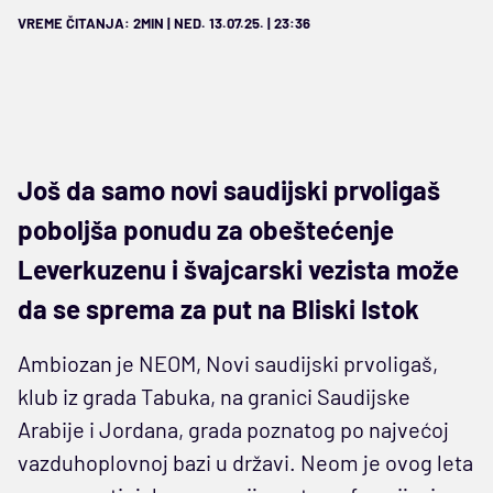
VREME ČITANJA: 2MIN | NED. 13.07.25. | 23:36
Još da samo novi saudijski prvoligaš
poboljša ponudu za obeštećenje
Leverkuzenu i švajcarski vezista može
da se sprema za put na Bliski Istok
Ambiozan je NEOM, Novi saudijski prvoligaš,
klub iz grada Tabuka, na granici Saudijske
Arabije i Jordana, grada poznatog po najvećoj
vazduhoplovnoj bazi u državi. Neom je ovog leta