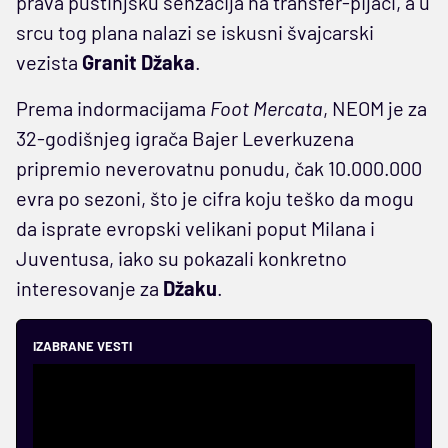
prava pustinjsku senzacija na transfer-pijaci, a u
srcu tog plana nalazi se iskusni švajcarski
vezista
Granit Džaka
.
Prema indormacijama
Foot Mercata
, NEOM je za
32-godišnjeg igrača Bajer Leverkuzena
pripremio neverovatnu ponudu, čak 10.000.000
evra po sezoni, što je cifra koju teško da mogu
da isprate evropski velikani poput Milana i
Juventusa, iako su pokazali konkretno
interesovanje za
Džaku
.
IZABRANE VESTI