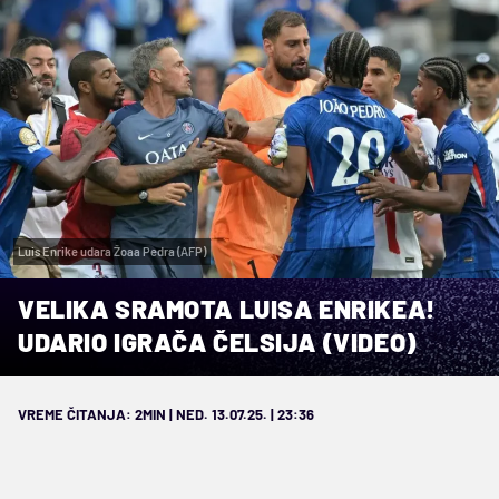
Luis Enrike udara Žoaa Pedra (AFP)
VELIKA SRAMOTA LUISA ENRIKEA!
UDARIO IGRAČA ČELSIJA (VIDEO)
VREME ČITANJA: 2MIN | NED. 13.07.25. | 23:36