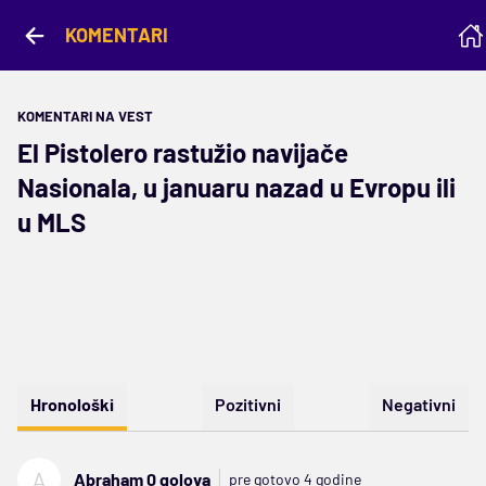
KOMENTARI
KOMENTARI NA VEST
El Pistolero rastužio navijače
Nasionala, u januaru nazad u Evropu ili
u MLS
Hronološki
Pozitivni
Negativni
A
Abraham 0 golova
pre gotovo 4 godine