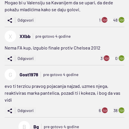
Mogao bi u Valensiju sa Kavanijem da se upari, da dede
pokažu mladićima kako se daju golovi.
ion:minus
ion:p
Odgovori
1
48
X
XXbb
pre gotovo 4 godine
Nema FA kup, izgubio finale protiv Chelsea 2012
ion:minus
ion:p
Odgovori
3
0
G
Gost1978
pre gotovo 4 godine
evo ti terzicu pravog pojacanja najzad, uzmes njega,
reaktiviras marka pantelica, pozadi ti i kokeza, i bog da vas
vidi
ion:minus
ion:p
Odgovori
6
38
B
Bg
pre gotovo 4 godine