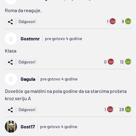
Roma da reaguje.
ion:minus
ion:p
Odgovori
1
9
G
Gostnrnr
pre gotovo 4 godine
Klasa
ion:minus
ion:p
Odgovori
0
12
G
Gagula
pre gotovo 4 godine
Dovešće ga maldini na pola godine da sa starcima prošeta
kroz seriju A
ion:minus
ion:p
Odgovori
1
28
Gost17
pre gotovo 4 godine