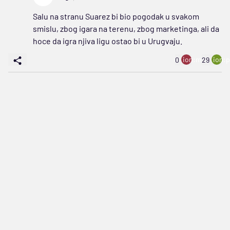
Salu na stranu Suarez bi bio pogodak u svakom
smislu, zbog igara na terenu, zbog marketinga, ali da
hoce da igra njiva ligu ostao bi u Urugvaju.
ion:minus
ion:p
0
29