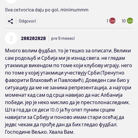
Sva cetvorica daju po gol, minimummm
ion:minus
ion:p
Odgovori
1
10
2
288282828
pre 9 meseci
Много волим фудбал, то је тешко за описати. Велики
сам родољуб и Србија ми је изнад свега, не гледам
утакмице викендом по томе који клубову играју, него
по томе у којиј утакмици учествују Срби (Тренутно
фаворити Влаховић и Павловић). Доведен сам био у
ситуацију да ме не занима репрезентација, а најгори
моменат кад сам од срца навијао да нас Албанија
победи, јер је неко мислио да је престолонаследник.
Шта год да се деси 10:0 ја ћу опет пуним срцем
навијати за Србију и поново имам стари осећај да
једвс чекам да прође дан да бих гледао фудбал.
Господине Вељко, Хвала Вам.