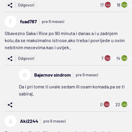
ion:minus
ion:p
Odgovori
17
18
F
fuad787
pre 9 meseci
Obavezno Saka i Rice po 90 minuta i danas a i u zadnjem
kolu,da se maksimalno istrose,ako treba i povrijede u ovim
nebitnim mecevima kao i uvijek..
ion:minus
ion:p
Odgovori
7
14
B
Bajernov sindrom
pre 9 meseci
Da i pri tome ti uvale sedam ili osam komada,pa se ti
sabiraj.
ion:minus
ion:p
0
22
A
Aki2244
pre 9 meseci