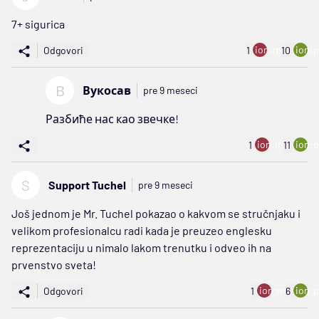
7+ sigurica
ion:minus
ion:p
Odgovori
1
10
В
Вукосав
pre 9 meseci
Разбиће нас као звечке!
ion:minus
ion:p
1
11
S
Support Tuchel
pre 9 meseci
Još jednom je Mr. Tuchel pokazao o kakvom se stručnjaku i
velikom profesionalcu radi kada je preuzeo englesku
reprezentaciju u nimalo lakom trenutku i odveo ih na
prvenstvo sveta!
ion:minus
ion:p
Odgovori
1
6