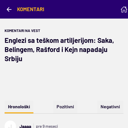
KOMENTARI
KOMENTARI NA VEST
Englezi sa teškom artiljerijom: Saka,
Belingem, Rašford i Kejn napadaju
Srbiju
Hronološki
Pozitivni
Negativni
J
Jaaaa
pre 9 meseci