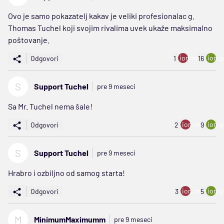
Ovo je samo pokazatelj kakav je veliki profesionalac g.
Thomas Tuchel koji svojim rivalima uvek ukaže maksimalno
poštovanje.
ion:minus
ion:p
Odgovori
1
16
S
Support Tuchel
pre 9 meseci
Sa Mr. Tuchel nema šale!
ion:minus
ion:p
Odgovori
2
9
S
Support Tuchel
pre 9 meseci
Hrabro i ozbiljno od samog starta!
ion:minus
ion:p
Odgovori
3
5
M
MinimumMaximumm
pre 9 meseci