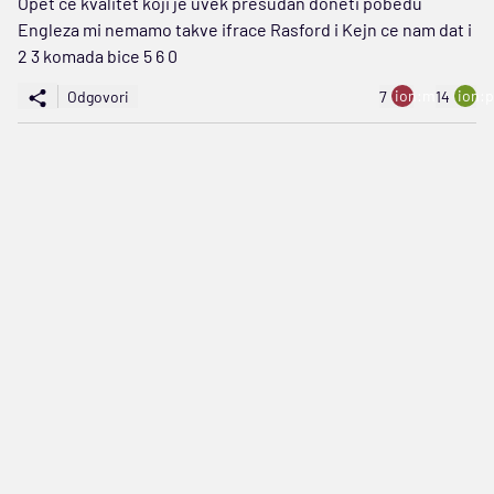
Opet ce kvalitet koji je uvek presudan doneti pobedu
Engleza mi nemamo takve ifrace Rasford i Kejn ce nam dat i
2 3 komada bice 5 6 0
ion:minus
ion:p
Odgovori
7
14