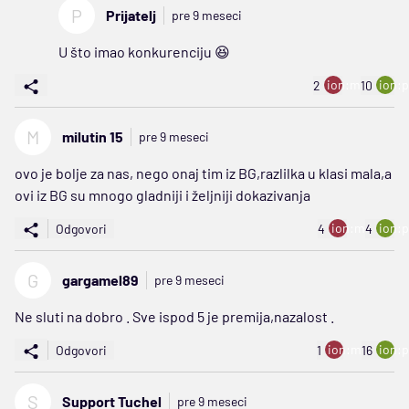
P
Prijatelj
pre 9 meseci
U što imao konkurenciju 😆
ion:minus
ion:p
2
10
M
milutin 15
pre 9 meseci
ovo je bolje za nas, nego onaj tim iz BG,razlilka u klasi mala,a
ovi iz BG su mnogo gladniji i željniji dokazivanja
ion:minus
ion:p
Odgovori
4
4
G
gargamel89
pre 9 meseci
Ne sluti na dobro . Sve ispod 5 je premija,nazalost .
ion:minus
ion:p
Odgovori
1
16
S
Support Tuchel
pre 9 meseci