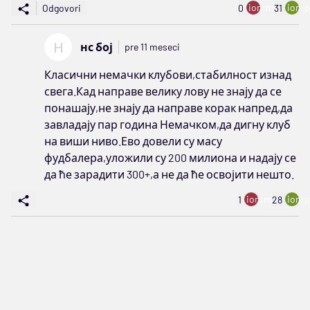
ion:minus
ion:p
Odgovori
0
31
Н
нс бој
pre 11 meseci
Класични немачки клубови,стабилност изнад
свега.Кад направе велику лову не знају да се
понашају,не знају да направе корак напред,да
завладају пар година Немачком,да дигну клуб
на виши ниво.Ево довели су масу
фудбалера,уложили су 200 милиона и надају се
да ће зарадити 300+,а не да ће освојити нешто.
ion:minus
ion:p
1
28