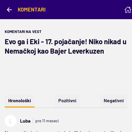
KOMENTARI
KOMENTARI NA VEST
Evo ga i Eki - 17. pojačanje! Niko nikad u
Nemačkoj kao Bajer Leverkuzen
Hronološki
Pozitivni
Negativni
L
Luba
pre 11 meseci