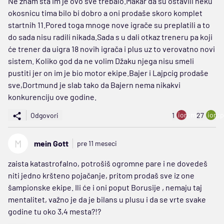
Ne znam šta im je ovo sve trebalo.Makar da su ostavili neku
okosnicu tima bilo bi dobro a oni prodaše skoro komplet
startnih 11.Pored toga mnoge nove igrače su preplatili a to
do sada nisu radili nikada.Sada s u dali otkaz treneru pa koji
će trener da uigra 18 novih igrača i plus uz to verovatno novi
sistem. Koliko god da ne volim Džaku njega nisu smeli
pustiti jer on im je bio motor ekipe.Bajer i Lajpcig prodaše
sve,Dortmund je slab tako da Bajern nema nikakvi
konkurenciju ove godine.
ion:minus
ion:p
Odgovori
1
27
M
mein Gott
pre 11 meseci
zaista katastrofalno, potrošiš ogromne pare i ne dovedeš
niti jedno kršteno pojačanje, pritom prodaš sve iz one
šampionske ekipe. Ili će i oni poput Borusije , nemaju taj
mentalitet, važno je da je bilans u plusu i da se vrte svake
godine tu oko 3,4 mesta?!?