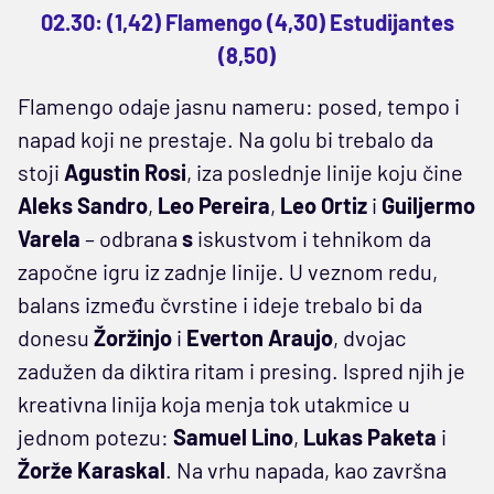
02.30: (1,42) Flamengo (4,30) Estudijantes
(8,50)
Flamengo odaje jasnu nameru: posed, tempo i
napad koji ne prestaje. Na golu bi trebalo da
stoji
Agustin Rosi
, iza poslednje linije koju čine
Aleks Sandro
,
Leo Pereira
,
Leo Ortiz
i
Guiljermo
Varela
– odbrana
s
iskustvom i tehnikom da
započne igru iz zadnje linije. U veznom redu,
balans između čvrstine i ideje trebalo bi da
donesu
Žoržinjo
i
Everton Araujo
, dvojac
zadužen da diktira ritam i presing. Ispred njih je
kreativna linija koja menja tok utakmice u
jednom potezu:
Samuel Lino
,
Lukas Paketa
i
Žorže Karaskal
. Na vrhu napada, kao završna