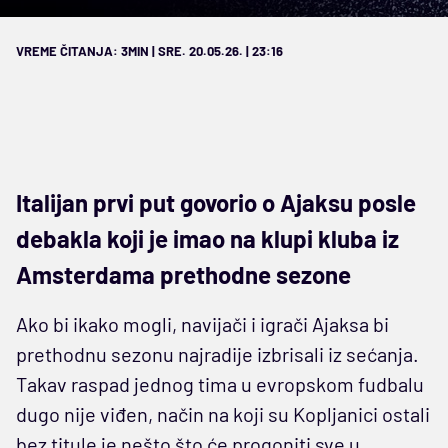
VREME ČITANJA: 3MIN | SRE. 20.05.26. | 23:16
Italijan prvi put govorio o Ajaksu posle
debakla koji je imao na klupi kluba iz
Amsterdama prethodne sezone
Ako bi ikako mogli, navijači i igrači Ajaksa bi
prethodnu sezonu najradije izbrisali iz sećanja.
Takav raspad jednog tima u evropskom fudbalu
dugo nije viđen, način na koji su Kopljanici ostali
bez titule je nešto što će progoniti sve u