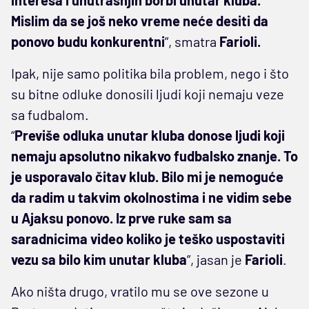
Mislim da se još neko vreme neće desiti da
ponovo budu konkurentni
”, smatra
Farioli.
Ipak, nije samo politika bila problem, nego i što
su bitne odluke donosili ljudi koji nemaju veze
sa fudbalom.
“
Previše odluka unutar kluba donose ljudi koji
nemaju apsolutno nikakvo fudbalsko znanje. To
je usporavalo čitav klub. Bilo mi je nemoguće
da radim u takvim okolnostima i ne vidim sebe
u Ajaksu ponovo. Iz prve ruke sam sa
saradnicima video koliko je teško uspostaviti
vezu sa bilo kim unutar kluba
”, jasan je
Farioli
.
Ako ništa drugo, vratilo mu se ove sezone u