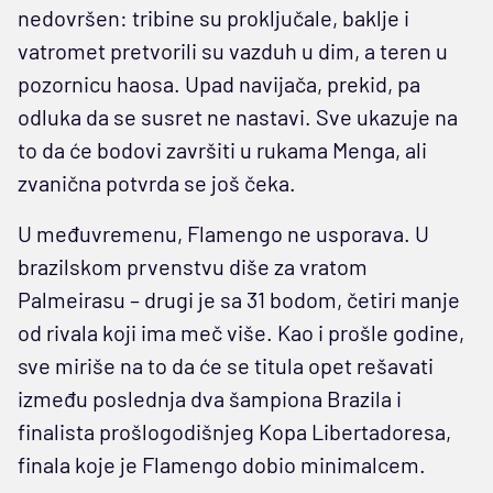
nedovršen: tribine su proključale, baklje i
vatromet pretvorili su vazduh u dim, a teren u
pozornicu haosa. Upad navijača, prekid, pa
odluka da se susret ne nastavi. Sve ukazuje na
to da će bodovi završiti u rukama Menga, ali
zvanična potvrda se još čeka.
U međuvremenu, Flamengo ne usporava. U
brazilskom prvenstvu diše za vratom
Palmeirasu – drugi je sa 31 bodom, četiri manje
od rivala koji ima meč više. Kao i prošle godine,
sve miriše na to da će se titula opet rešavati
između poslednja dva šampiona Brazila i
finalista prošlogodišnjeg Kopa Libertadoresa,
finala koje je Flamengo dobio minimalcem.