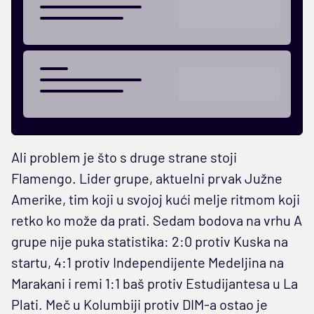
Ali problem je što s druge strane stoji
Flamengo. Lider grupe, aktuelni prvak Južne
Amerike, tim koji u svojoj kući melje ritmom koji
retko ko može da prati. Sedam bodova na vrhu A
grupe nije puka statistika: 2:0 protiv Kuska na
startu, 4:1 protiv Independijente Medeljina na
Marakani i remi 1:1 baš protiv Estudijantesa u La
Plati. Meč u Kolumbiji protiv DIM-a ostao je