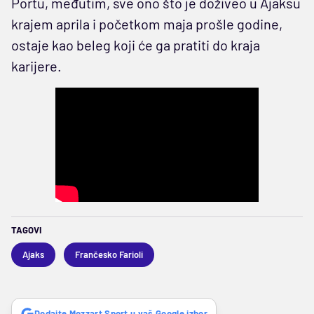
Portu, međutim, sve ono što je doživeo u Ajaksu
krajem aprila i početkom maja prošle godine,
ostaje kao beleg koji će ga pratiti do kraja
karijere.
TAGOVI
Ajaks
Frančesko Farioli
Dodajte Mozzart Sport u vaš Google izbor