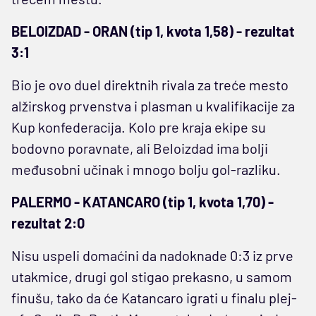
BELOIZDAD - ORAN (tip 1, kvota 1,58) - rezultat
3:1
Bio je ovo duel direktnih rivala za treće mesto
alžirskog prvenstva i plasman u kvalifikacije za
Kup konfederacija. Kolo pre kraja ekipe su
bodovno poravnate, ali Beloizdad ima bolji
međusobni učinak i mnogo bolju gol-razliku.
PALERMO - KATANCARO (tip 1, kvota 1,70) -
rezultat 2:0
Nisu uspeli domaćini da nadoknade 0:3 iz prve
utakmice, drugi gol stigao prekasno, u samom
finušu, tako da će Katancaro igrati u finalu plej-