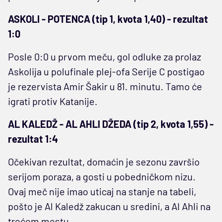
ASKOLI - POTENCA (tip 1, kvota 1,40) - rezultat
1:0
Posle 0:0 u prvom meču, gol odluke za prolaz
Askolija u polufinale plej-ofa Serije C postigao
je rezervista Amir Šakir u 81. minutu. Tamo će
igrati protiv Katanije.
AL KALEDŽ - AL AHLI DŽEDA (tip 2, kvota 1,55) -
rezultat 1:4
Očekivan rezultat, domaćin je sezonu završio
serijom poraza, a gosti u pobedničkom nizu.
Ovaj meč nije imao uticaj na stanje na tabeli,
pošto je Al Kaledž zakucan u sredini, a Al Ahli na
trećem mestu.