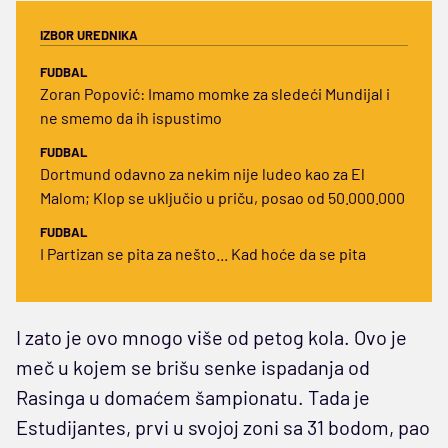
IZBOR UREDNIKA
FUDBAL
Zoran Popović: Imamo momke za sledeći Mundijal i
ne smemo da ih ispustimo
FUDBAL
Dortmund odavno za nekim nije ludeo kao za El
Malom; Klop se uključio u priču, posao od 50.000.000
FUDBAL
I Partizan se pita za nešto... Kad hoće da se pita
I zato je ovo mnogo više od petog kola. Ovo je
meč u kojem se brišu senke ispadanja od
Rasinga u domaćem šampionatu. Tada je
Estudijantes, prvi u svojoj zoni sa 31 bodom, pao