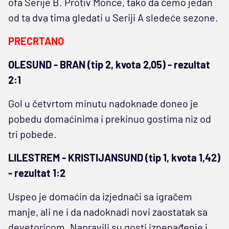
ofa Serije B. Protiv Monce, tako da ćemo jedan
od ta dva tima gledati u Seriji A sledeće sezone.
PRECRTANO
OLESUND - BRAN (tip 2, kvota 2,05) - rezultat
2:1
Gol u četvrtom minutu nadoknade doneo je
pobedu domaćinima i prekinuo gostima niz od
tri pobede.
LILESTREM - KRISTIJANSUND (tip 1, kvota 1,42)
- rezultat 1:2
Uspeo je domaćin da izjednači sa igračem
manje, ali ne i da nadoknadi novi zaostatak sa
devetoricom. Napravili su gosti iznenađenje i