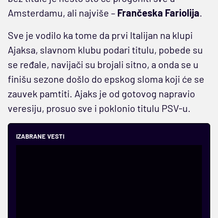
Amsterdamu, ali najviše –
Frančeska Fariolija
.
Sve je vodilo ka tome da prvi Italijan na klupi
Ajaksa, slavnom klubu podari titulu, pobede su
se ređale, navijači su brojali sitno, a onda se u
finišu sezone došlo do epskog sloma koji će se
zauvek pamtiti. Ajaks je od gotovog napravio
veresiju, prosuo sve i poklonio titulu PSV-u.
IZABRANE VESTI