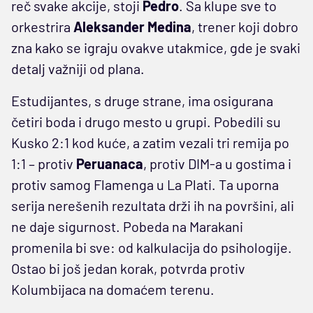
reč svake akcije, stoji
Pedro
. Sa klupe sve to
orkestrira
Aleksander Medina
, trener koji dobro
zna kako se igraju ovakve utakmice, gde je svaki
detalj važniji od plana.
Estudijantes, s druge strane, ima osigurana
četiri boda i drugo mesto u grupi. Pobedili su
Kusko 2:1 kod kuće, a zatim vezali tri remija po
1:1 – protiv
Peruanaca
, protiv DIM-a u gostima i
protiv samog Flamenga u La Plati. Ta uporna
serija nerešenih rezultata drži ih na površini, ali
ne daje sigurnost. Pobeda na Marakani
promenila bi sve: od kalkulacija do psihologije.
Ostao bi još jedan korak, potvrda protiv
Kolumbijaca na domaćem terenu.