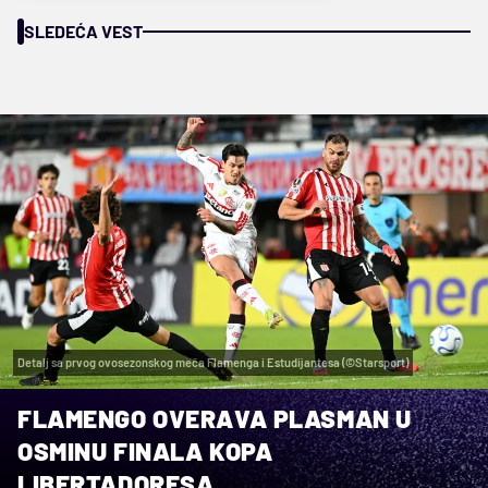
SLEDEĆA VEST
Detalj sa prvog ovosezonskog meča Flamenga i Estudijantesa (©Starsport)
FLAMENGO OVERAVA PLASMAN U
OSMINU FINALA KOPA
LIBERTADORESA