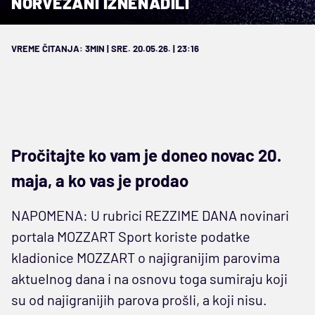
NORVEŽANI IZNENADILI
VREME ČITANJA: 3MIN | SRE. 20.05.26. | 23:16
Pročitajte ko vam je doneo novac 20.
maja, a ko vas je prodao
NAPOMENA: U rubrici REZZIME DANA novinari
portala MOZZART Sport koriste podatke
kladionice MOZZART o najigranijim parovima
aktuelnog dana i na osnovu toga sumiraju koji
su od najigranijih parova prošli, a koji nisu.