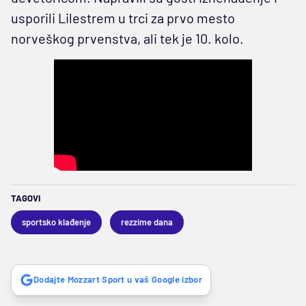
usporili Lilestrem u trci za prvo mesto
norveškog prvenstva, ali tek je 10. kolo.
TAGOVI
sportsko klađenje
rezzime dana
Dodajte Mozzart Sport u vaš Google izbor