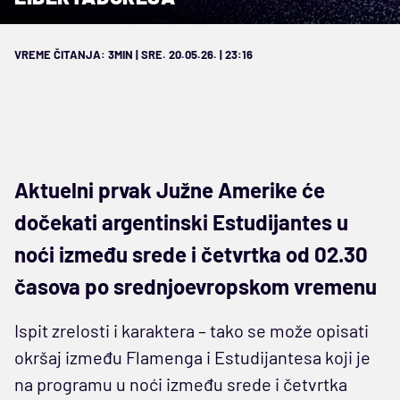
VREME ČITANJA: 3MIN | SRE. 20.05.26. | 23:16
Aktuelni prvak Južne Amerike će
dočekati argentinski Estudijantes u
noći između srede i četvrtka od 02.30
časova po srednjoevropskom vremenu
Ispit zrelosti i karaktera – tako se može opisati
okršaj između Flamenga i Estudijantesa koji je
na programu u noći između srede i četvrtka