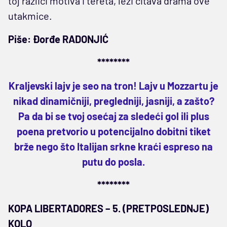
toj razlici motiva i tereta, leži čitava drama ove
utakmice.
Piše: Đorđe RADONJIĆ
********
Kraljevski lajv je seo na tron! Lajv u Mozzartu je
nikad dinamičniji, pregledniji, jasniji, a zašto?
Pa da bi se tvoj osećaj za sledeći gol ili plus
poena pretvorio u potencijalno dobitni tiket
brže nego što Italijan srkne kraći espreso na
putu do posla.
********
KOPA LIBERTADORES – 5. (PRETPOSLEDNJE)
KOLO