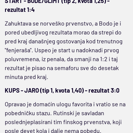
START - BODE/GLIMT (tip 2, kvota 1,25) -
rezultat 1:4
Zahuktava se norveško prvenstvo, a Bodo je i
pored ubedljivog rezultata morao da strepi do
pred kraj današnjeg gostovanja kod trenutnog
"fenjeraša". Uspeo je start u nadoknadi prvog
poluvremena, iz penala, da smanji na 1:2 i taj
rezultat je pisao na semaforu sve do desetak
minuta pred kraj.
KUPS - JARO (tip 1, kvota 1,40) - rezultat 3:0
Opravao je domaćin ulogu favorita i vratio se na
pobedničku stazu. Rutinski je savladan
poslednjeplasirani tim finskog prvenstva, koji
posle devet kola i dalje nema pobedu.