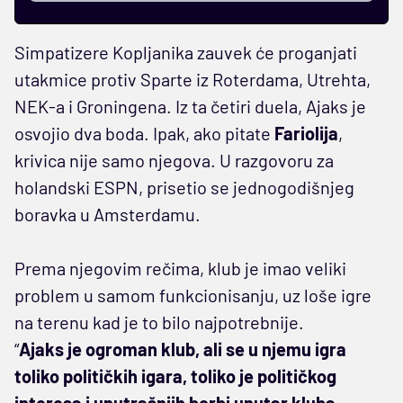
Simpatizere Kopljanika zauvek će proganjati
utakmice protiv Sparte iz Roterdama, Utrehta,
NEK-a i Groningena. Iz ta četiri duela, Ajaks je
osvojio dva boda. Ipak, ako pitate
Fariolija
,
krivica nije samo njegova. U razgovoru za
holandski ESPN, prisetio se jednogodišnjeg
boravka u Amsterdamu.
Prema njegovim rečima, klub je imao veliki
problem u samom funkcionisanju, uz loše igre
na terenu kad je to bilo najpotrebnije.
“
Ajaks je ogroman klub, ali se u njemu igra
toliko političkih igara, toliko je političkog
interesa i unutrašnjih borbi unutar kluba.