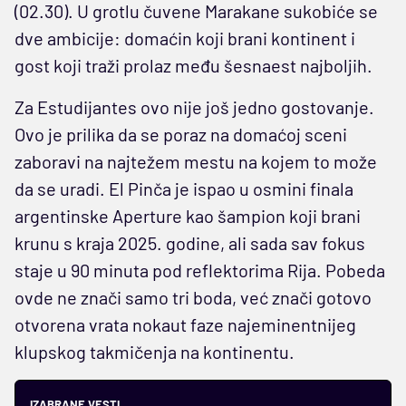
(02.30). U grotlu čuvene Marakane sukobiće se
dve ambicije: domaćin koji brani kontinent i
gost koji traži prolaz među šesnaest najboljih.
Za Estudijantes ovo nije još jedno gostovanje.
Ovo je prilika da se poraz na domaćoj sceni
zaboravi na najtežem mestu na kojem to može
da se uradi. El Pinča je ispao u osmini finala
argentinske Aperture kao šampion koji brani
krunu s kraja 2025. godine, ali sada sav fokus
staje u 90 minuta pod reflektorima Rija. Pobeda
ovde ne znači samo tri boda, već znači gotovo
otvorena vrata nokaut faze najeminentnijeg
klupskog takmičenja na kontinentu.
IZABRANE VESTI