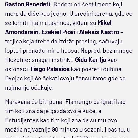
Gaston Benedeti
. Bedem od šest imena koji
mora da diše kao jedno. U sredini terena, gde će
se lomiti ritam utakmice, viđeni su
Mikel
Amondarain
,
Ezekiel Piovi
i
Aleksis Kastro
–
trojica koja treba da izdrže presing, sačuvaju
loptu i pronađu mir u haosu. Napred, bez mnogo
filozofije: snaga i instinkt.
Gido Kariljo
kao
oslonac i
Tiago Palasios
kao pokret i dubina.
Dvojac koji će čekati svoju šansu tamo gde se
najmanje očekuje.
Marakana će biti puna. Flamengo će igrati kao
tim koji zna da je gazda svoje kuće, a
Estudijantes kao tim koji zna da su mu ovo
možda najvažnija 90 minuta u sezoni. I baš tu, u