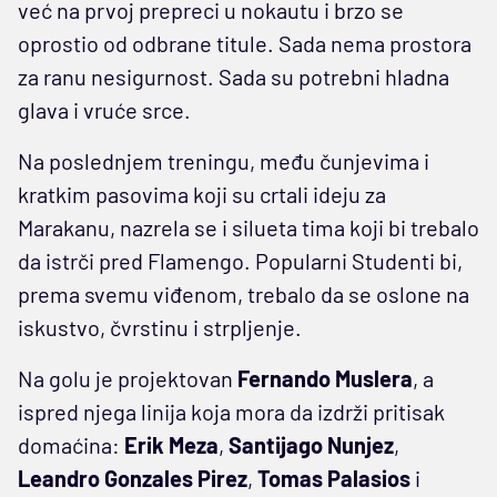
već na prvoj prepreci u nokautu i brzo se
oprostio od odbrane titule. Sada nema prostora
za ranu nesigurnost. Sada su potrebni hladna
glava i vruće srce.
Na poslednjem treningu, među čunjevima i
kratkim pasovima koji su crtali ideju za
Marakanu, nazrela se i silueta tima koji bi trebalo
da istrči pred Flamengo. Popularni Studenti bi,
prema svemu viđenom, trebalo da se oslone na
iskustvo, čvrstinu i strpljenje.
Na golu je projektovan
Fernando Muslera
, a
ispred njega linija koja mora da izdrži pritisak
domaćina:
Erik Meza
,
Santijago Nunjez
,
Leandro Gonzales Pirez
,
Tomas Palasios
i