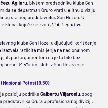
čezu Agilaru
, bivšem predsedniku kluba San
m da se departman Oruro vrati u elitnu diviziju
dinog stalnog predstavnika, San Hozea. U
 kluba, koji će se zvati „
Club Deportivo
slavnog kluba San Hoze, uključujući korišćenje
 izazvala različita mišljenja na nacionalnom
agijat, pod argumentom da je to bilo bez
oj brend. Međutim, klub iz San Hozea nije
0) Nasional Potosi (9,50)
 je poziciju podrške
Galbertu Viljaroelu
, zbog
a predstavnika Orura u profesionalnoj diviziji.