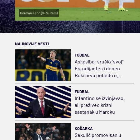
Herman Kano (©Reuters)
NAJNOVIJE VESTI
FUDBAL
Askasibar srušio "svoj"
Estudijantes i doneo
Boki prvu pobedu u
Klausuri
FUDBAL
Infantino se izvinjavao,
ali preživeo krizni
sastanak u Maroku
KOŠARKA
Sekulić promovisan u