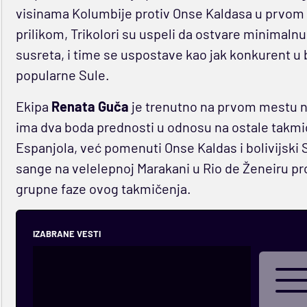
visinama Kolumbije protiv Onse Kaldasa u prvom
prilikom, Trikolori su uspeli da ostvare minimal
susreta, i time se uspostave kao jak konkurent u b
popularne Sule.
Ekipa
Renata Guča
je trenutno na prvom mestu na 
ima dva boda prednosti u odnosu na ostale takmič
Espanjola, već pomenuti Onse Kaldas i bolivijski 
sange na velelepnoj Marakani u Rio de Ženeiru pr
grupne faze ovog takmičenja.
IZABRANE VESTI