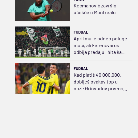
Kecmanović završio
učešće u Montrealu
FUDBAL
April mu je odneo poluge
moći, ali Ferencvaroš
odbija predaju i hita ka
sudaru sa Salahom
FUDBAL
Kad platiš 40.000.000,
dobiješ ovakav top u
nozi: Grinvudov prvenac,
zategao praćku za sve
pare