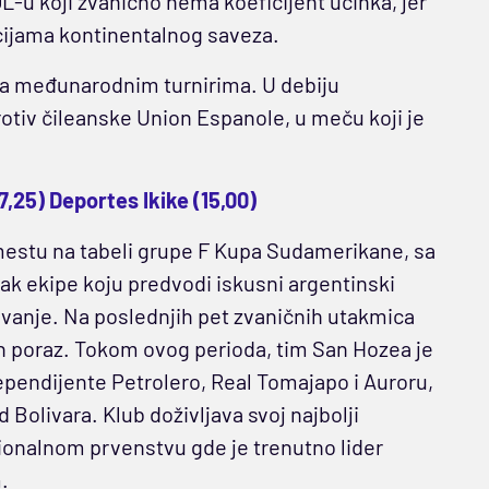
L-u koji zvanično nema koeficijent učinka, jer
cijama kontinentalnog saveza.
a na međunarodnim turnirima. U debiju
otiv čileanske Union Espanole, u meču koji je
(7,25) Deportes Ikike (15,00)
mestu na tabeli grupe F Kupa Sudamerikane, sa
k ekipe koju predvodi iskusni argentinski
jivanje. Na poslednjih pet zvaničnih utakmica
n poraz. Tokom ovog perioda, tim San Hozea je
ependijente Petrolero, Real Tomajapo i Auroru,
 Bolivara. Klub doživljava svoj najbolji
cionalnom prvenstvu gde je trenutno lider
.