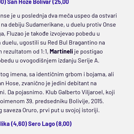
00) San Hoze Bolivar (25,00
nse je u poslednja dva meča uspeo da ostvari
 na debiju Sudamerikane, u duelu protiv Onse
a, Fluzao je takođe izvojevao pobedu u
uelu, ugostili su Red Bul Bragantino na
m rezultatom od 1:1,
Martineli
je postigao
bedu u ovogodišnjem izdanju Serije A.
atog imena, sa identičnim grbom i bojama, ali
San Hose, zvanično je jedini debitant na
i. Da pojasnimo. Klub Galberto Viljaroel, koji
stoimenom 39. predsedniku Bolivije, 2015.
aveza Oruro, prvi put u svojoj istoriji.
lika (4,60) Sero Lago (8,00)