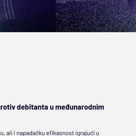
 protiv debitanta u međunarodnim
ali i napadačku efikasnost igrajući u