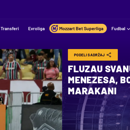
Transferi
Evroliga
Mozzart Bet Superliga
Fudbal
PODELI SADRŽAJ
FLUZAU SVAN
MENEZESA, BO
MARAKANI