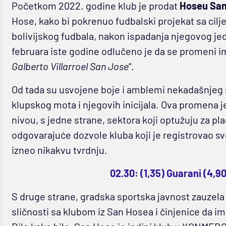
Početkom 2022. godine klub je prodat
Hoseu San
Hose, kako bi pokrenuo fudbalski projekat sa cilje
bolivijskog fudbala, nakon ispadanja njegovog je
februara iste godine odlučeno je da se promeni ime
Galberto Villarroel San Jose
“.
Od tada su usvojene boje i amblemi nekadašnjeg 
klupskog mota i njegovih inicijala. Ova promena je
nivou, s jedne strane, sektora koji optužuju za pl
odgovarajuće dozvole kluba koji je registrovao sv
izneo nikakvu tvrdnju.
02.30: (1,35) Guarani (4,9
S druge strane, gradska sportska javnost zauzela
sličnosti sa klubom iz San Hosea i činjenice da im