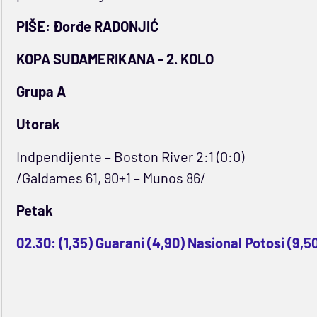
PIŠE: Đorđe RADONJIĆ
KOPA SUDAMERIKANA - 2. KOLO
Grupa A
Utorak
Indpendijente – Boston River 2:1 (0:0)
/Galdames 61, 90+1 – Munos 86/
Petak
02.30: (1,35) Guarani (4,90) Nasional Potosi (9,5