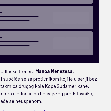
 odlasku trenera
Manoa Menezesa
,
 suočiće se sa protivnikom koji je u seriji bez
a utakmica drugog kola Kopa Sudamerikane,
lora u odnosu na bolivijskog predstavnika, i
raće se neuspehom.