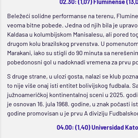
02.30: (1,07) Fluminense (13,
Beležeći solidne performanse na terenu, Flumine
veoma bitne pobede. Jedna od njih bila je upravo
Kaldasa u kolumbijskom Manisalesu, ali pored tog
drugom kolu brazilskog prvenstva. U pomenutom d
Marakani, iako su stigli do 90 minuta sa nerešeni
pobedonosni gol u nadoknadi vremena za prvu po
S druge strane, u ulozi gosta, nalazi se klub pozn
to nije više onaj isti entitet bolivijskog fudbala. 
južnoameričkoj kontinentalnoj sceni u 2025. godin
je osnovan 16. jula 1968. godine, u znak počasti i
godine promovisan u je prvu A diviziju Fudbalskog s
04.00: (1,40) Universidad Kato