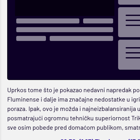
Uprkos tome što je pokazao nedavni napredak po
Fluminense i dalje ima značajne nedostatke u igri i
poraza. Ipak, ovo je možda i najneizbalansiranij
posmatrajući ogromnu tehničku superiornost Triko
sve osim pobede pred domaćom publikom, smat