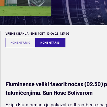
VREME ČITANJA: 5MIN | ČET. 10.04.25. | 23:02
KOMENTARI 0
KOMENTARIŠI
Fluminense veliki favorit noćas (02.30)
takmičenjima, San Hose Bolivarom
Ekipa Fluminensea je pokazala odbrambenu snagu, 