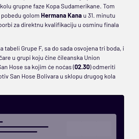
 kolu grupne faze Kopa Sudamerikane. Tom
nu pobedu golom
Hermana Kana
u 31. minutu
orbi za direktnu kvalifikaciju u osminu finala
tabeli Grupe F, sa do sada osvojena tri boda, i
are u grupi koju čine čileanska Union
San Hose sa kojim će noćas (
02.30
) odmeriti
otiv San Hose Bolivara u sklopu drugog kola