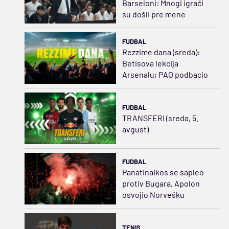
Barseloni: Mnogi igrači
su došli pre mene
FUDBAL
Rezzime dana (sreda):
Betisova lekcija
Arsenalu; PAO podbacio
FUDBAL
TRANSFERI (sreda, 5.
avgust)
FUDBAL
Panatinaikos se sapleo
protiv Bugara, Apolon
osvojio Norvešku
TENIS