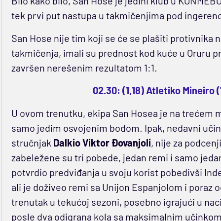
Bilo kako bilo, San Hose je jedini klub u KONMEBO
tek prvi put nastupa u takmičenjima pod ingeren
San Hose nije tim koji se će se plašiti protivnik
takmičenja, imali su prednost kod kuće u Oruru pr
završen nerešenim rezultatom 1:1.
02.30: (1,18) Atletiko Mineiro 
U ovom trenutku, ekipa San Hosea je na trećem 
samo jedim osvojenim bodom. Ipak, nedavni učina
stručnjak
Dalkio Viktor Đovanjoli
, nije za podcen
zabeležene su tri pobede, jedan remi i samo jeda
potvrdio predviđanja u svoju korist pobedivši Ind
ali je doživeo remi sa Unijon Espanjolom i poraz od
trenutak u tekućoj sezoni, posebno igrajući u na
posle dva odigrana kola sa maksimalnim učinkom