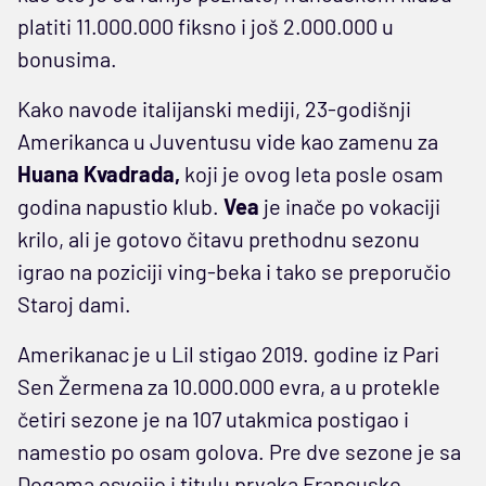
platiti 11.000.000 fiksno i još 2.000.000 u
bonusima.
Kako navode italijanski mediji, 23-godišnji
Amerikanca u Juventusu vide kao zamenu za
Huana
Kvadrada,
koji je ovog leta posle osam
godina napustio klub.
Vea
je inače po vokaciji
krilo, ali je gotovo čitavu prethodnu sezonu
igrao na poziciji ving-beka i tako se preporučio
Staroj dami.
Amerikanac je u Lil stigao 2019. godine iz Pari
Sen Žermena za 10.000.000 evra, a u protekle
četiri sezone je na 107 utakmica postigao i
namestio po osam golova. Pre dve sezone je sa
Dogama osvojio i titulu prvaka Francuske…