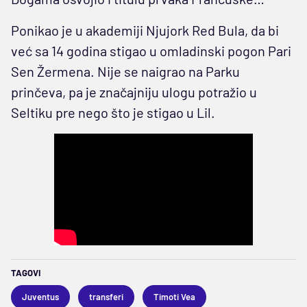
Ponikao je u akademiji Njujork Red Bula, da bi
već sa 14 godina stigao u omladinski pogon Pari
Sen Žermena. Nije se naigrao na Parku
prinčeva, pa je značajniju ulogu potražio u
Seltiku pre nego što je stigao u Lil.
TAGOVI
Juventus
transferi
Timoti Vea