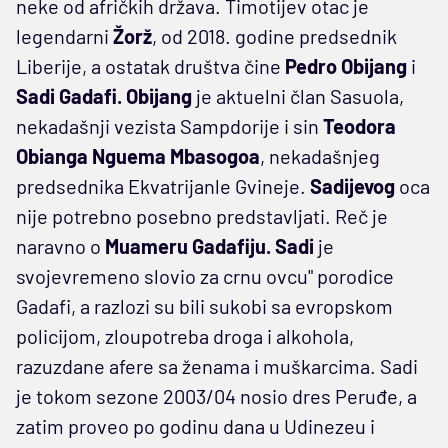
neke od afričkih država. Timotijev otac je
legendarni
Žorž
, od 2018. godine predsednik
Liberije, a ostatak društva čine
Pedro Obijang
i
Sadi Gadafi.
Obijang
je aktuelni član Sasuola,
nekadašnji vezista Sampdorije i sin
Teodora
Obianga Nguema Mbasogoa
, nekadašnjeg
predsednika Ekvatrijanle Gvineje.
Sadijevog
oca
nije potrebno posebno predstavljati. Reč je
naravno o
Muameru Gadafiju. Sadi
je
svojevremeno slovio za crnu ovcu" porodice
Gadafi, a razlozi su bili sukobi sa evropskom
policijom, zloupotreba droga i alkohola,
razuzdane afere sa ženama i muškarcima. Sadi
je tokom sezone 2003/04 nosio dres Peruđe, a
zatim proveo po godinu dana u Udinezeu i