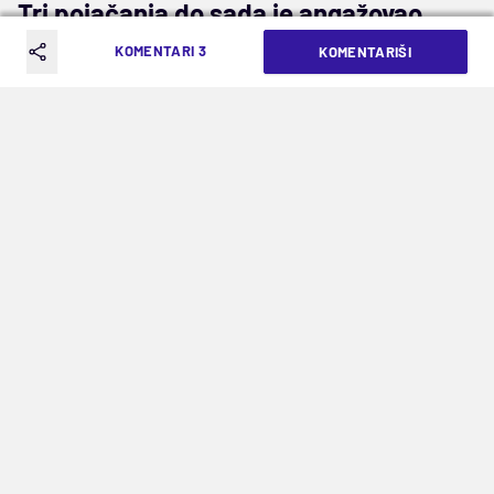
Tri pojačanja do sada je angažovao
Olimpik
KOMENTARI 3
KOMENTARIŠI
Dobar posao završio je Olimpik iz Marselja u
poslednja 24 sata. Dva pojačanja po ceni ispod
tržišne. Prvo je paraf na ugovor sa nekadašnjim
prvakom Evrope stavio
Žofri Kondogbija
(30), a
potom i talentovani ofanzivac iz Šalkea
Amin
Arit
(26).
Reprezentativac Centralnoafričke Republike
plaćen je Atletiku iz Madrida 8.000.000 evra,
iako
Transfermakt
njegovu cenu procenjuje na
14.000.000.
Kondogbija
će puno značiti za
čvrstinu veznog reda tima sa Velodroma...