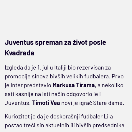
Juventus spreman za život posle
Kvadrada
Izgleda da je 1. jul u Italiji bio rezervisan za
promocije sinova bivših velikih fudbalera. Prvo
je Inter predstavio
Markusa Tirama
, a nekoliko
sati kasnije na isti način odgovorio je i
Juventus.
Timoti Vea
novi je igrač Stare dame.
Kuriozitet je da je doskorašnji fudbaler Lila
postao treći sin aktuelnih ili bivših predsednika