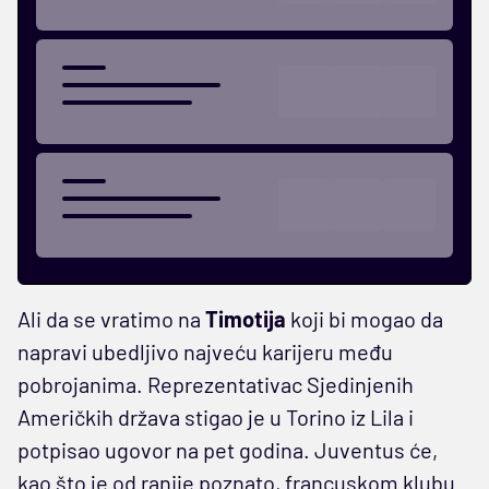
Ali da se vratimo na
Timotija
koji bi mogao da
napravi ubedljivo najveću karijeru među
pobrojanima. Reprezentativac Sjedinjenih
Američkih država stigao je u Torino iz Lila i
potpisao ugovor na pet godina. Juventus će,
kao što je od ranije poznato, francuskom klubu