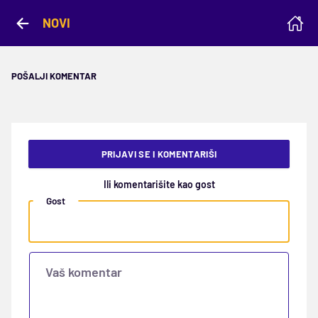
NOVI
POŠALJI KOMENTAR
PRIJAVI SE I KOMENTARIŠI
Ili komentarišite kao gost
Gost
Vaš komentar