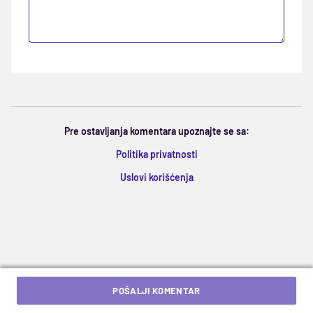
Pre ostavljanja komentara upoznajte se sa:
Politika privatnosti
Uslovi korišćenja
POŠALJI KOMENTAR