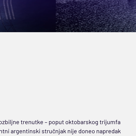
ozbiljne trenutke – poput oktobarskog trijumfa
ni argentinski stručnjak nije doneo napredak