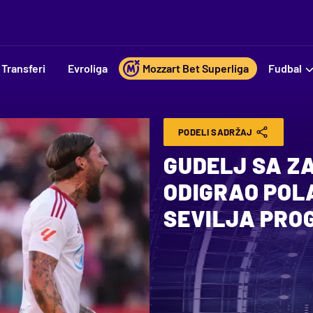
Transferi
Evroliga
Mozzart Bet Superliga
Fudbal
PODELI SADRŽAJ
GUDELJ SA Z
ODIGRAO POL
SEVILJA PRO