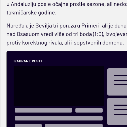
u Andaluziju posle očajne prošle sezone, ali nedo
takmičarske godine.
Naređala je Sevilja tri poraza u Primeri, ali je da
nad Osasuom vredi više od tri boda (1:0), izvojevan
protiv korektnog rivala, ali i sopstvenih demona.
IZABRANE VESTI