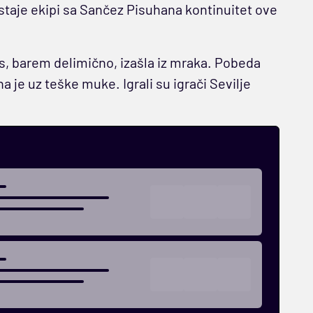
staje ekipi sa Sančez Pisuhana kontinuitet ove
nas, barem delimično, izašla iz mraka. Pobeda
a je uz teške muke. Igrali su igrači Sevilje