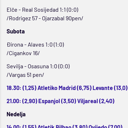
Elče - Real Sosijedad 1:1 (0:0)
/Rodrigez 57 - Ojarzabal 90pen/
Subota
Đirona - Alaves 1:0 (1:0)
/Cigankov 16/
Sevilja - Osasuna 1:0 (0:0)
/Vargas 51 pen/
18.30: (1,25) Atletiko Madrid (6,75) Levante (13,0)
21.00: (2,90) Espanjol (3,50) Viljareal (2,40)
Nedelja
14.00: (1,55) Atletik Bilbao (3,80) Ovijedo (7,00)