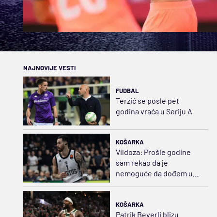
NAJNOVIJE VESTI
FUDBAL
Terzić se posle pet
godina vraća u Seriju A
KOŠARKA
Vildoza: Prošle godine
sam rekao da je
nemoguće da dođem u
Partizan...
KOŠARKA
Patrik Beverli blizu