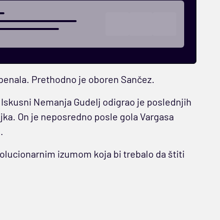
 penala. Prethodno je oboren Sančez.
 Iskusni Nemanja Gudelj odigrao je poslednjih
jka. On je neposredno posle gola Vargasa
.
lucionarnim izumom koja bi trebalo da štiti