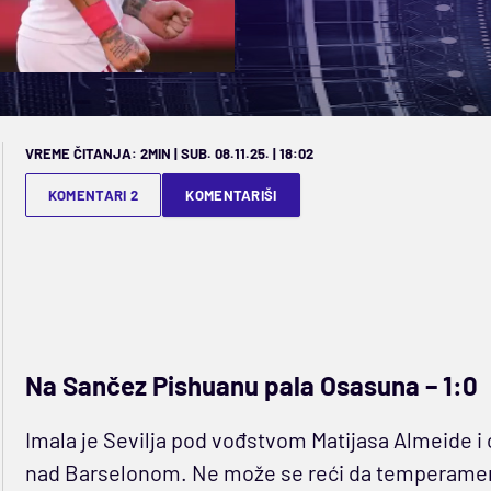
VREME ČITANJA: 2MIN | SUB. 08.11.25. | 18:02
KOMENTARI 2
KOMENTARIŠI
Na Sančez Pishuanu pala Osasuna – 1:0
Imala je Sevilja pod vođstvom Matijasa Almeide i 
nad Barselonom. Ne može se reći da temperament