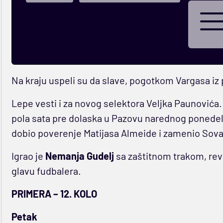
Na kraju uspeli su da slave, pogotkom Vargasa iz
Lepe vesti i za novog selektora Veljka Paunovića.
pola sata pre dolaska u Pazovu narednog ponedel
dobio poverenje Matijasa Almeide i zamenio Sova
Igrao je
Nemanja Gudelj
sa zaštitnom trakom, revo
glavu fudbalera.
PRIMERA – 12. KOLO
Petak