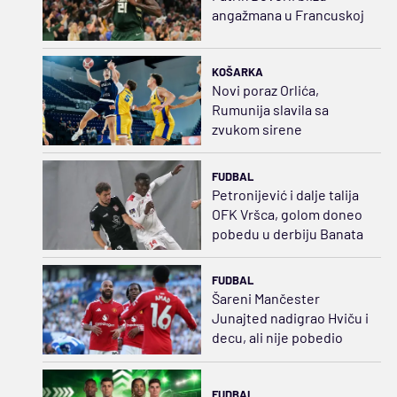
angažmana u Francuskoj
KOŠARKA
Novi poraz Orlića,
Rumunija slavila sa
zvukom sirene
FUDBAL
Petronijević i dalje talija
OFK Vršca, golom doneo
pobedu u derbiju Banata
FUDBAL
Šareni Mančester
Junajted nadigrao Hviču i
decu, ali nije pobedio
FUDBAL