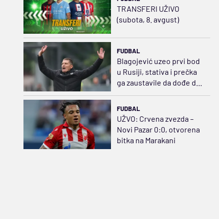
TRANSFERI UŽIVO
(subota, 8. avgust)
FUDBAL
Blagojević uzeo prvi bod
u Rusiji, stativa i prečka
ga zaustavile da dođe do
pobede
FUDBAL
UŽVO: Crvena zvezda –
Novi Pazar 0:0, otvorena
bitka na Marakani