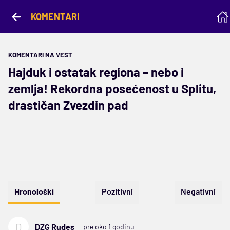
KOMENTARI
KOMENTARI NA VEST
Hajduk i ostatak regiona – nebo i
zemlja! Rekordna posećenost u Splitu,
drastičan Zvezdin pad
Hronološki
Pozitivni
Negativni
D
DZG Rudes
pre oko 1 godinu