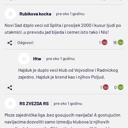
R
Rubikova kocka
pre oko 1 godinu
Novi Sad dzplo veci od Splita i prosijek 2000 i kusur ljudi po
utakmici ,u prevodu jad bijeda i cemer,isto tako i Nis!
ion:minus
ion:p
Odgovori
1
16
H
Htw
pre oko 1 godinu
Hajduk je duplo veci klub od Vojvodine i Radnickog
zajedno. Hajduk je brend kao i njihov Poljud.
ion:minus
ion:p
1
0
R
RS ZVEZDA RS
pre oko 1 godinu
Moze zajednička liga ,bez gosujucih navijača! A gostujućim
navijacima dozvoliti samo izmedju klubova iz njihovih