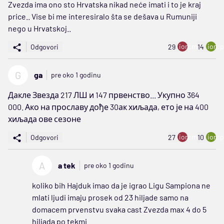
Zvezda ima ono sto Hrvatska nikad neće imati i to je kraj
price.. Vise bi me interesiralo šta se dešava u Rumuniji
nego u Hrvatskoj..
ion:minus
ion:p
Odgovori
29
14
G
ga
pre oko 1 godinu
Дакле Звезда 217 ЛШ и 147 првенство... Укупно 364
000. Ако на прославу дође 30ак хиљада, ето је на 400
хиљада ове сезоне
ion:minus
ion:p
Odgovori
27
10
A
a tek
pre oko 1 godinu
koliko bih Hajduk imao da je igrao Ligu Sampiona ne
mlati ljudi imaju prosek od 23 hiljade samo na
domacem prvenstvu svaka cast Zvezda max 4 do 5
hiljada po tekmi