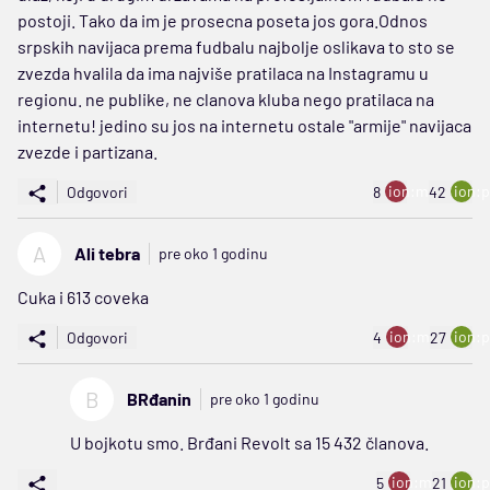
postoji. Tako da im je prosecna poseta jos gora.Odnos
srpskih navijaca prema fudbalu najbolje oslikava to sto se
zvezda hvalila da ima najviše pratilaca na Instagramu u
regionu. ne publike, ne clanova kluba nego pratilaca na
internetu! jedino su jos na internetu ostale "armije" navijaca
zvezde i partizana.
ion:minus
ion:p
Odgovori
8
42
A
Ali tebra
pre oko 1 godinu
Cuka i 613 coveka
ion:minus
ion:p
Odgovori
4
27
B
BRđanin
pre oko 1 godinu
U bojkotu smo. Brđani Revolt sa 15 432 članova.
ion:minus
ion:p
5
21