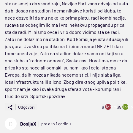
sta ne smeju da skandiraju. Navijac Partizana odvaja od usta
da bi dosao na stadion i nema nikakve koristi od kluba, te
nece dozvoliti da mu neko ko prima platu, radi kombinacije,
rucava sa odbeglim licima i vrsi nekakvu propagandu prica
sta da radi. Mi nismo ovce i vrlo dobro vidimo sta se radi.
Zato i ne dolazimo na stadion. Kod komsija je ista situacija ili
jos gora. Uvukli su politiku na tribine a narod NE ZELI da u
tome ucestvuje. Zato na stadion dolaze samo oni koji su u
oba kluba u "radnom odnosu". Svaka cast Hrvatima, moze da
prica ko sta hoce ali odmakli su nam, kao i cela istocna
Evropa, da ih mozda nikada necemo stici. I nije slaba liga,
losa infrastruktura ili slicno. Zbog direktnog upliva politike,
sport nam je kao i svaka druga sfera zivota - korumpiran i
truo do srzi. Sportski pozdrav.
ion:minus
ion:p
Odgovori
6
35
D
DosijeX
pre oko 1 godinu