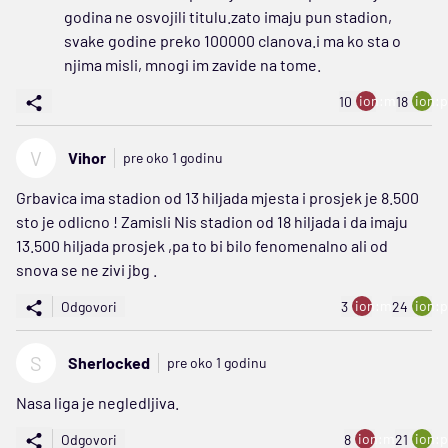
godina ne osvojili titulu.zato imaju pun stadion,
svake godine preko 100000 clanova.i ma ko sta o
njima misli, mnogi im zavide na tome.
ion:minus
ion:p
10
18
V
Vihor
pre oko 1 godinu
Grbavica ima stadion od 13 hiljada mjesta i prosjek je 8.500
sto je odlicno ! Zamisli Nis stadion od 18 hiljada i da imaju
13.500 hiljada prosjek ,pa to bi bilo fenomenalno ali od
snova se ne zivi jbg .
ion:minus
ion:p
Odgovori
3
24
S
Sherlocked
pre oko 1 godinu
Nasa liga je negledljiva.
ion:minus
ion:p
Odgovori
8
21