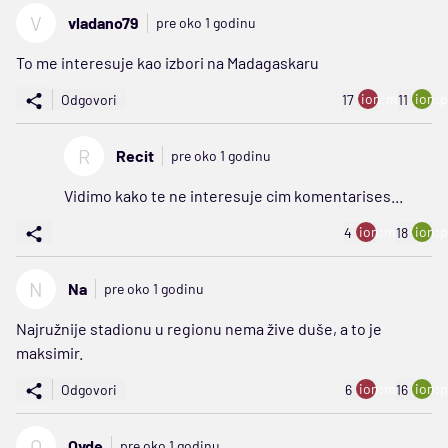
V
vladano79
pre oko 1 godinu
To me interesuje kao izbori na Madagaskaru
ion:minus
ion:p
Odgovori
17
11
R
Recit
pre oko 1 godinu
Vidimo kako te ne interesuje cim komentarises...
ion:minus
ion:p
4
18
N
Na
pre oko 1 godinu
Najružnije stadionu u regionu nema žive duše, a to je
maksimir.
ion:minus
ion:p
Odgovori
6
16
O
Ovde
pre oko 1 godinu