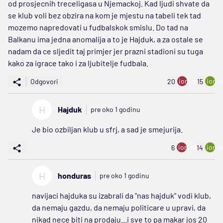
od prosjecnih treceligasa u Njemackoj. Kad ljudi shvate da
se klub voli bez obzira na kom je mjestu na tabeli tek tad
mozemo napredovati u fudbalskok smislu. Do tad na
Balkanu ima jedna anomalija a to je Hajduk, a za ostale se
nadam da ce sljedit taj primjer jer prazni stadioni su tuga
kako za igrace tako i za ljubitelje fudbala.
ion:minus
ion:p
Odgovori
20
15
H
Hajduk
pre oko 1 godinu
Je bio ozbiljan klub u sfrj, a sad je smejurija.
ion:minus
ion:p
6
14
H
honduras
pre oko 1 godinu
navijaci hajduka su izabrali da "nas hajduk" vodi klub,
da nemaju gazdu, da nemaju politicare u upravi, da
nikad nece biti na prodaju...i sve to pa makar jos 20