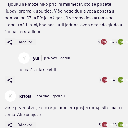
Hajduku ne može niko prići ni milimetar, što se posete i
ljubavi prema klubu tiče. Više nego dupla veća poseta u
odnosu na CZ, a Pfc je još gori. O sezonskim kartama ne
treba trošiti reči, kod nas ljudi jednostavno neće da gledaju
fudbal na stadionu...
ion:minus
ion:p
Odgovori
8
48
Y
yui
pre oko 1 godinu
nema šta da se vidi ..
ion:minus
ion:p
9
41
K
krtola
pre oko 1 godinu
vase prvenstvo je em regularno em posjeceno,pisite malo o
tome. Ako smijete
ion:minus
ion:p
Odgovori
3
18