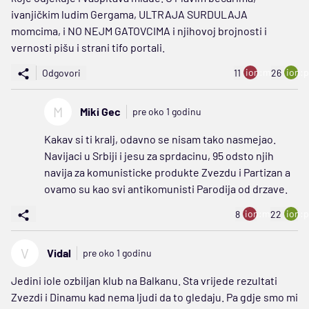
ivanjičkim ludim Gergama, ULTRAJA SURDULAJA
momcima, i NO NEJM GATOVCIMA i njihovoj brojnosti i
vernosti pišu i strani tifo portali.
ion:minus
ion:p
Odgovori
11
26
M
Miki Gec
pre oko 1 godinu
Kakav si ti kralj, odavno se nisam tako nasmejao.
Navijaci u Srbiji i jesu za sprdacinu, 95 odsto njih
navija za komunisticke produkte Zvezdu i Partizan a
ovamo su kao svi antikomunisti Parodija od drzave.
ion:minus
ion:p
8
22
V
Vidal
pre oko 1 godinu
Jedini iole ozbiljan klub na Balkanu. Sta vrijede rezultati
Zvezdi i Dinamu kad nema ljudi da to gledaju. Pa gdje smo mi