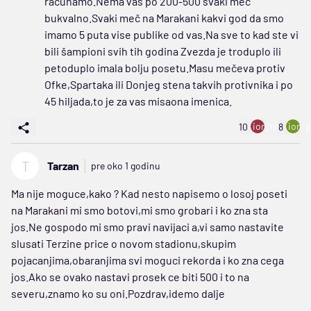
računamo.Nema vas po 200-500 svaki meč
bukvalno.Svaki meč na Marakani kakvi god da smo
imamo 5 puta vise publike od vas.Na sve to kad ste vi
bili šampioni svih tih godina Zvezda je troduplo ili
petoduplo imala bolju posetu.Masu mečeva protiv
Ofke,Spartaka ili Donjeg stena takvih protivnika i po
45 hiljada,to je za vas misaona imenica.
ion:minus
ion:p
10
8
T
Tarzan
pre oko 1 godinu
Ma nije moguce,kako ? Kad nesto napisemo o losoj poseti
na Marakani mi smo botovi,mi smo grobari i ko zna sta
jos.Ne gospodo mi smo pravi navijaci a,vi samo nastavite
slusati Terzine price o novom stadionu,skupim
pojacanjima,obaranjima svi moguci rekorda i ko zna cega
jos.Ako se ovako nastavi prosek ce biti 500 i to na
severu,znamo ko su oni.Pozdrav,idemo dalje