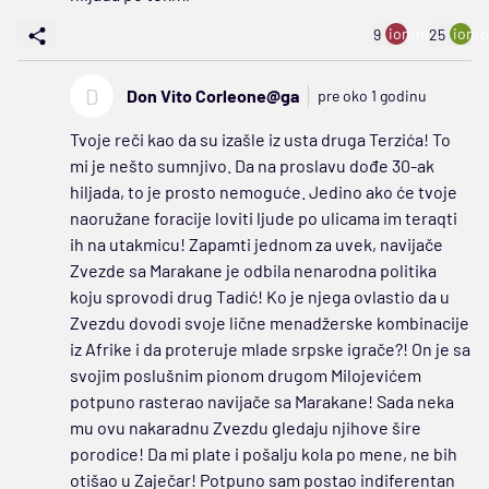
ion:minus
ion:p
9
25
D
Don Vito Corleone@ga
pre oko 1 godinu
Tvoje reči kao da su izašle iz usta druga Terzića! To
mi je nešto sumnjivo. Da na proslavu dođe 30-ak
hiljada, to je prosto nemoguće. Jedino ako će tvoje
naoružane foracije loviti ljude po ulicama im teraqti
ih na utakmicu! Zapamti jednom za uvek, navijače
Zvezde sa Marakane je odbila nenarodna politika
koju sprovodi drug Tadić! Ko je njega ovlastio da u
Zvezdu dovodi svoje lične menadžerske kombinacije
iz Afrike i da proteruje mlade srpske igrače?! On je sa
svojim poslušnim pionom drugom Milojevićem
potpuno rasterao navijače sa Marakane! Sada neka
mu ovu nakaradnu Zvezdu gledaju njihove šire
porodice! Da mi plate i pošalju kola po mene, ne bih
otišao u Zaječar! Potpuno sam postao indiferentan