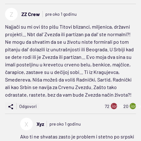
Z
ZZ Crew
pre oko 1 godinu
Najjači su mi ovi što pišu Titovi blizanci, miljenica, državni
projekti... Nbt dal' Zvezda ili partizan pa dal' ste normalni?!
Ne mogu da shvatim da se u životu niste formirali po tom
pitanju dal' dolazili iz unutrašnjosti ili Beograda. U Srbiji kad
se dete rodi ili je Zvezda ili partizan... Evo moja dva sina su
imali posteljinu u krevetcu crveno belu, benkice, majčice,
čarapice, zastave su u dečijoj sobi... Ti iz Kragujevca,
Smedereva, Niša možeš da voliš Radnički, Sartid, Radnički
ali kao Srbin se navija za Crvenu Zvezdu. Zašto tako
odrastate, rastete, bez da vam bude Zvezda način života?!
ion:minus
ion:p
Odgovori
72
20
X
Xyz
pre oko 1 godinu
Ako ti ne shvatas zasto je problem i stetno po srpski