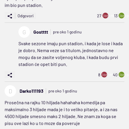
im bio pun stadion.
ion:minus
ion:p
Odgovori
27
13
G
Gostttt
pre oko 1 godinu
Svake sezone imaju pun stadion, i kada je lose i kada
je dobro. Nema veze sa titulom, jednostavno ne
mogu da se zasite voljenog kluba. I kada budu prvi
stadion će opet biti pun.
ion:minus
ion:p
8
40
D
Darko111193
pre oko 1 godinu
Prosečna na rajku 10 hiljada hahahaha komedija pa
maksimalno 3 hiljade mada je i to veliko pitanje, a i za nas
4500 hiljade smesno maks 2 hiljade. Ne znam za koga se
pisu ove lazi ko u to moze da poveruje