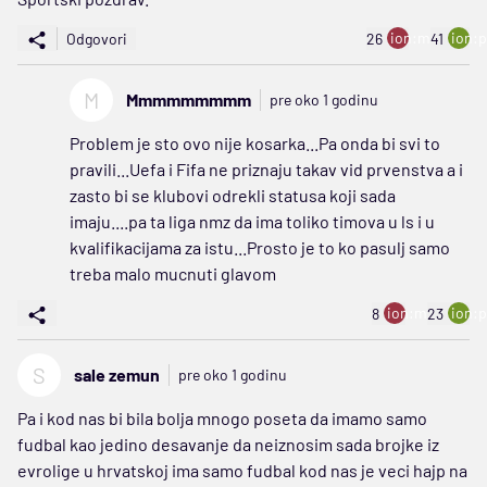
ion:minus
ion:p
Odgovori
26
41
M
Mmmmmmmmm
pre oko 1 godinu
Problem je sto ovo nije kosarka...Pa onda bi svi to
pravili...Uefa i Fifa ne priznaju takav vid prvenstva a i
zasto bi se klubovi odrekli statusa koji sada
imaju....pa ta liga nmz da ima toliko timova u ls i u
kvalifikacijama za istu...Prosto je to ko pasulj samo
treba malo mucnuti glavom
ion:minus
ion:p
8
23
S
sale zemun
pre oko 1 godinu
Pa i kod nas bi bila bolja mnogo poseta da imamo samo
fudbal kao jedino desavanje da neiznosim sada brojke iz
evrolige u hrvatskoj ima samo fudbal kod nas je veci hajp na