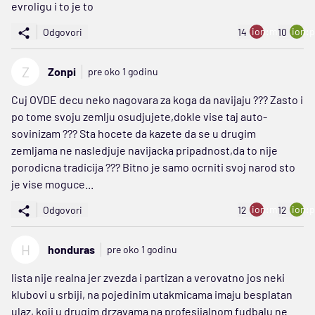
evroligu i to je to
ion:minus
ion:p
Odgovori
14
10
Z
Zonpi
pre oko 1 godinu
Cuj OVDE decu neko nagovara za koga da navijaju ??? Zasto i
po tome svoju zemlju osudjujete,dokle vise taj auto-
sovinizam ??? Sta hocete da kazete da se u drugim
zemljama ne nasledjuje navijacka pripadnost,da to nije
porodicna tradicija ??? Bitno je samo ocrniti svoj narod sto
je vise moguce...
ion:minus
ion:p
Odgovori
12
12
H
honduras
pre oko 1 godinu
lista nije realna jer zvezda i partizan a verovatno jos neki
klubovi u srbiji, na pojedinim utakmicama imaju besplatan
ulaz, koji u drugim drzavama na profesijalnom fudbalu ne