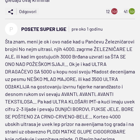
ion:minus
ion:p
Odgovori
12
41
P
POSETE SUPER LIGE
pre oko 1 godinu
Šta znam, meni je ok i ovo naše kad u Pančevu Železničarovi
brojni No nejm ultrasi, njih 4000, zagrme ŽELEZNIČARE LE
ALE, ili kad im gostujućih 3000 Brđana uzvrati sa ŠTA SE
ONO NAD POŽEŠKOM SJAJI... Ok je i kad ULTRA
DRAGAČEVO SA 5000 u kopu nosi svoju Mladost decenijama
uz pesmu NEŠKO MLAD MAJORE, ili kad 3500 ULTRA
ODžAKLIJA na gostovanju izvrnu fajerke narandžasto i
desnom rukom svi sevaju AVANTI, AVANTI, AVANTI
TEKSTILOSA... Pa kad ULTRA KLOŠARI IMT-a kući imaju uvek
cifru 2-3 iljade i pevaju DUNjIĆI BOROVI, FUKSE JELE, BORE
SE POŠTENO ZA CRNO-CRVENO-BELE... Korteo 4000
ubskih ultrasa je uvek lep prizor na avenijama tog grada i na
strani uz obavezno PLODI MATKE GLUPE CIGOGROBARE
koje odjekuje i vaspitava mlade. O Plavim bećarima,