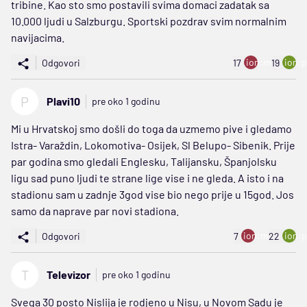
tribine. Kao sto smo postavili svima domaci zadatak sa
10.000 ljudi u Salzburgu. Sportski pozdrav svim normalnim
navijacima.
ion:minus
ion:p
Odgovori
17
19
P
Plavi10
pre oko 1 godinu
Mi u Hrvatskoj smo došli do toga da uzmemo pive i gledamo
Istra- Varaždin, Lokomotiva- Osijek, Sl Belupo- Sibenik. Prije
par godina smo gledali Englesku, Talijansku, Španjolsku
ligu sad puno ljudi te strane lige vise i ne gleda. A isto i na
stadionu sam u zadnje 3god vise bio nego prije u 15god. Jos
samo da naprave par novi stadiona.
ion:minus
ion:p
Odgovori
7
22
T
Televizor
pre oko 1 godinu
Svega 30 posto Nislija je rodjeno u Nisu, u Novom Sadu je