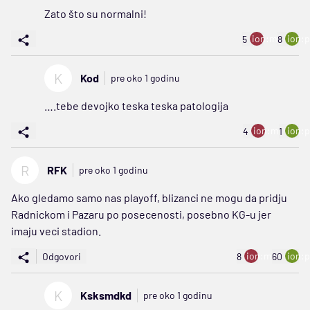
Zato što su normalni!
ion:minus
ion:p
5
8
K
Kod
pre oko 1 godinu
….tebe devojko teska teska patologija
ion:minus
ion:p
4
1
R
RFK
pre oko 1 godinu
Ako gledamo samo nas playoff, blizanci ne mogu da pridju
Radnickom i Pazaru po posecenosti, posebno KG-u jer
imaju veci stadion.
ion:minus
ion:p
Odgovori
8
60
K
Ksksmdkd
pre oko 1 godinu