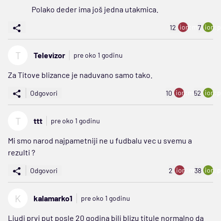
Polako deder ima još jedna utakmica.
ion:minus
ion:p
12
7
T
Televizor
pre oko 1 godinu
Za Titove blizance je naduvano samo tako.
ion:minus
ion:p
Odgovori
10
52
T
ttt
pre oko 1 godinu
Mi smo narod najpametniji ne u fudbalu vec u svemu a
rezulti ?
ion:minus
ion:p
Odgovori
2
38
K
kalamarko1
pre oko 1 godinu
Ljudi prvi put posle 20 godina bili blizu titule normalno da