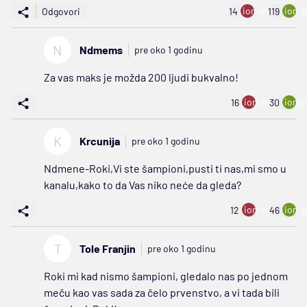
ion:minus
ion:p
Odgovori
14
119
N
Ndmems
pre oko 1 godinu
Za vas maks je možda 200 ljudi bukvalno!
ion:minus
ion:p
16
30
K
Krcunija
pre oko 1 godinu
Ndmene-Roki,Vi ste šampioni,pusti ti nas,mi smo u
kanalu,kako to da Vas niko neće da gleda?
ion:minus
ion:p
12
46
T
Tole Franjin
pre oko 1 godinu
Roki mi kad nismo šampioni, gledalo nas po jednom
meču kao vas sada za čelo prvenstvo, a vi tada bili