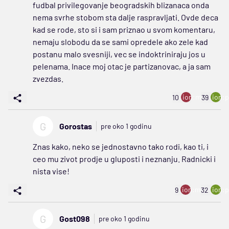
fudbal privilegovanje beogradskih blizanaca onda
nema svrhe stobom sta dalje raspravljati. Ovde deca
kad se rode, sto si i sam priznao u svom komentaru,
nemaju slobodu da se sami opredele ako zele kad
postanu malo svesniji, vec se indoktriniraju jos u
pelenama. Inace moj otac je partizanovac, a ja sam
zvezdas.
ion:minus
ion:p
10
39
G
Gorostas
pre oko 1 godinu
Znas kako, neko se jednostavno tako rodi, kao ti, i
ceo mu zivot prodje u gluposti i neznanju. Radnicki i
nista vise!
ion:minus
ion:p
9
32
G
Gost098
pre oko 1 godinu