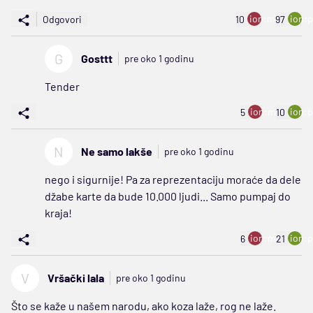
ion:minus
ion:p
Odgovori
10
97
G
Gosttt
pre oko 1 godinu
Tender
ion:minus
ion:p
5
10
N
Ne samo lakše
pre oko 1 godinu
nego i sigurnije! Pa za reprezentaciju moraće da dele
džabe karte da bude 10.000 ljudi... Samo pumpaj do
kraja!
ion:minus
ion:p
6
21
V
Vršački lala
pre oko 1 godinu
Što se kaže u našem narodu, ako koza laže, rog ne laže.