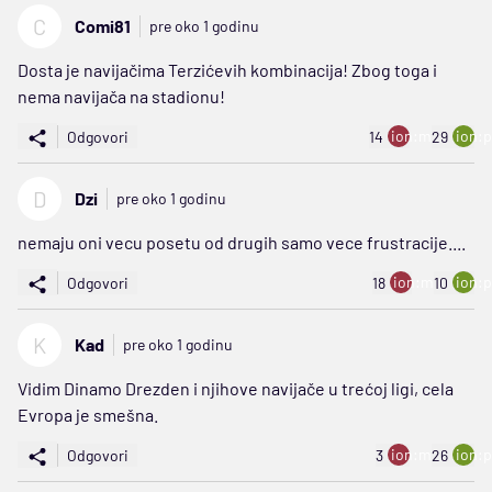
C
Comi81
pre oko 1 godinu
Dosta je navijačima Terzićevih kombinacija! Zbog toga i
nema navijača na stadionu!
ion:minus
ion:p
Odgovori
14
29
D
Dzi
pre oko 1 godinu
nemaju oni vecu posetu od drugih samo vece frustracije....
ion:minus
ion:p
Odgovori
18
10
K
Kad
pre oko 1 godinu
Vidim Dinamo Drezden i njihove navijače u trećoj ligi, cela
Evropa je smešna.
ion:minus
ion:p
Odgovori
3
26