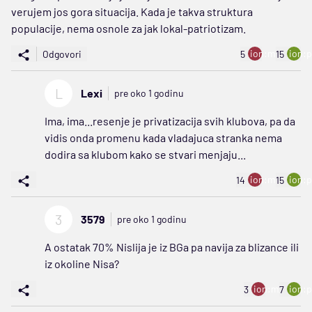
verujem jos gora situacija. Kada je takva struktura
populacije, nema osnole za jak lokal-patriotizam.
ion:minus
ion:p
Odgovori
5
15
L
Lexi
pre oko 1 godinu
Ima, ima...resenje je privatizacija svih klubova, pa da
vidis onda promenu kada vladajuca stranka nema
dodira sa klubom kako se stvari menjaju...
ion:minus
ion:p
14
15
3
3579
pre oko 1 godinu
A ostatak 70% Nislija je iz BGa pa navija za blizance ili
iz okoline Nisa?
ion:minus
ion:p
3
7