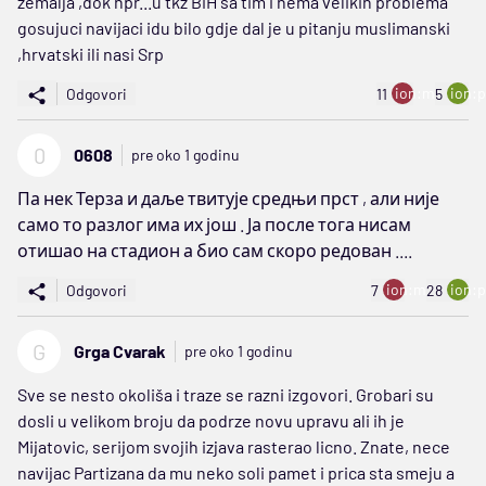
zemalja ,dok npr...u tkz BiH sa tim i nema velikih problema
gosujuci navijaci idu bilo gdje dal je u pitanju muslimanski
,hrvatski ili nasi Srp
ion:minus
ion:p
Odgovori
11
5
0
0608
pre oko 1 godinu
Па нек Терза и даље твитује средњи прст , али није
само то разлог има их још . Ја после тога нисам
отишао на стадион а био сам скоро редован ....
ion:minus
ion:p
Odgovori
7
28
G
Grga Cvarak
pre oko 1 godinu
Sve se nesto okoliša i traze se razni izgovori. Grobari su
dosli u velikom broju da podrze novu upravu ali ih je
Mijatovic, serijom svojih izjava rasterao licno. Znate, nece
navijac Partizana da mu neko soli pamet i prica sta smeju a