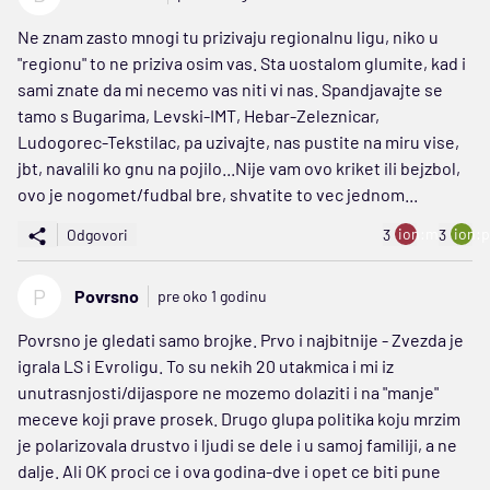
Ne znam zasto mnogi tu prizivaju regionalnu ligu, niko u
"regionu" to ne priziva osim vas. Sta uostalom glumite, kad i
sami znate da mi necemo vas niti vi nas. Spandjavajte se
tamo s Bugarima, Levski-IMT, Hebar-Zeleznicar,
Ludogorec-Tekstilac, pa uzivajte, nas pustite na miru vise,
jbt, navalili ko gnu na pojilo...Nije vam ovo kriket ili bejzbol,
ovo je nogomet/fudbal bre, shvatite to vec jednom...
ion:minus
ion:p
Odgovori
3
3
P
Povrsno
pre oko 1 godinu
Povrsno je gledati samo brojke. Prvo i najbitnije - Zvezda je
igrala LS i Evroligu. To su nekih 20 utakmica i mi iz
unutrasnjosti/dijaspore ne mozemo dolaziti i na "manje"
meceve koji prave prosek. Drugo glupa politika koju mrzim
je polarizovala drustvo i ljudi se dele i u samoj familiji, a ne
dalje. Ali OK proci ce i ova godina-dve i opet ce biti pune