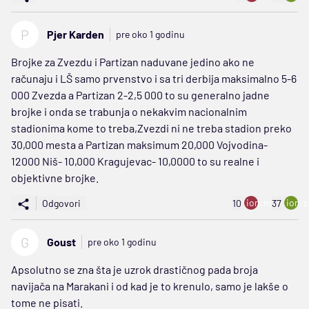
P
Pjer Karden
pre oko 1 godinu
Brojke za Zvezdu i Partizan naduvane jedino ako ne
računaju i LŠ samo prvenstvo i sa tri derbija maksimalno 5-6
000 Zvezda a Partizan 2-2,5 000 to su generalno jadne
brojke i onda se trabunja o nekakvim nacionalnim
stadionima kome to treba,Zvezdi ni ne treba stadion preko
30,000 mesta a Partizan maksimum 20,000 Vojvodina-
12000 Niš- 10,000 Kragujevac- 10,0000 to su realne i
objektivne brojke.
ion:minus
ion:p
Odgovori
10
37
G
Goust
pre oko 1 godinu
Apsolutno se zna šta je uzrok drastičnog pada broja
navijača na Marakani i od kad je to krenulo, samo je lakše o
tome ne pisati.