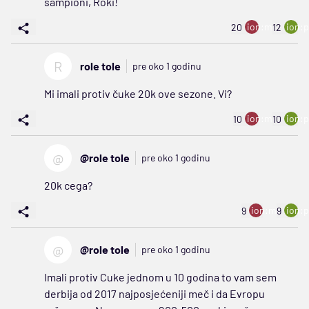
šampioni, Roki!
ion:minus
ion:p
20
12
R
role tole
pre oko 1 godinu
Mi imali protiv čuke 20k ove sezone. Vi?
ion:minus
ion:p
10
10
@
@role tole
pre oko 1 godinu
20k cega?
ion:minus
ion:p
9
9
@
@role tole
pre oko 1 godinu
Imali protiv Cuke jednom u 10 godina to vam sem
derbija od 2017 najposjećeniji meč i da Evropu