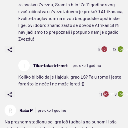
za ovakvu Zvezdu. Sram ih bilo! Za 11 godina svog
svaštočinstva u Zvezdi, doveo je preko70 Afrikanaca,
kvaliteta uglavnom na nivou beogradske opštinske
lige. Svi dobro znamo zašto se dovode Afrikanci! Mi
navijači smo to prepoznali i potpuno nam je ogadio
Zvezdu!
ion:minus
ion:p
8
12
T
Tika-taka trt-mrt
pre oko 1 godinu
Koliko bi bilo da je Hajduk igrao LS? Pa u tome i jeste
fora što je neće i ne može igrati:))
ion:minus
ion:p
11
6
R
Raša P
pre oko 1 godinu
Na praznom stadionu se igra loš fudbal a na punom i loša