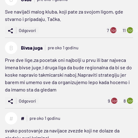
Sve navijači malog kluba, koji pate za svojom ligom, gde
stvarno i pripadaju. Tačka.
ion:minus
ion:p
Odgovori
7
11
B
Bivsa juga
pre oko 1 godinu
Prve dve lige,za pocetak oni najbolji u prvu ili bar najveca
imena bivse juge.I druga liga da bude regionalna da bi se do
koske napravio takmicarski naboj.Napraviti strategiju jer
barem mi umemo sve da organizujemo lepo kada hocemo i
da imamo sta da gledam
ion:minus
ion:p
Odgovori
9
8
#
#
pre oko 1 godinu
svako postovanje za navijace zvezde koji ne dolaze da
gledaju ovaj kriminal