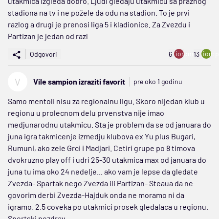
utakmica izgleda dobro. Ljudi gledaju utakmicu sa praznog
stadiona na tv i ne požele da odu na stadion. To je prvi
razlog a drugi je prenosi liga 5 i kladionice. Za Zvezdu i
Partizan je jedan od razl
ion:minus
ion:p
Odgovori
6
13
V
Vile sampion izraziti favorit
pre oko 1 godinu
Samo mentoli nisu za regionalnu ligu. Skoro nijedan klub u
regionu u prolecnom delu prvenstva nije imao
medjunarodnu utakmicu. Sta je problem da se od januara do
juna igra takmicenje izmedju klubova ex Yu plus Bugari,
Rumuni, ako zele Grci i Madjari. Cetiri grupe po 8 timova
dvokruzno play off i udri 25-30 utakmica max od januara do
juna tu ima oko 24 nedelje... ako vam je lepse da gledate
Zvezda- Spartak nego Zvezda ili Partizan- Steaua da ne
govorim derbi Zvezda-Hajduk onda ne moramo ni da
igramo. 2.5 coveka po utakmici prosek gledalaca u regionu.
Sportski pozdrav.