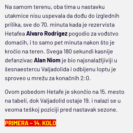
Na samom terenu, oba tima u nastavku
utakmice nisu uspevala da dođu do izglednih
prilika, sve do 70. minuta kada je rezervista
Hetafea
Alvaro Rodrigez
pogodio za vođstvo
domaćih, i to samo pet minuta nakon što je
kročio na teren. Svega 180 sekundi kasnije
defanzivac
Alan Niom
je bio najsnalažljiviji u
šesnaestercu Valjadolida i odbijenu loptu je
sproveo u mrežu za konačnih 2:0.
Ovom pobedom Hetafe je skončio na 15. mesto
na tabeli, dok Valjadolid ostaje 19. i nalazi se u
veoma teškoj poziciji pred nastavak sezone.
PRIMERA – 14. KOLO