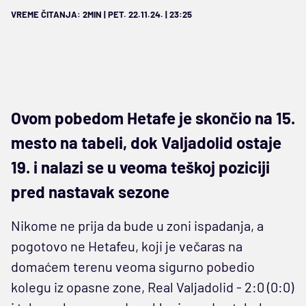
VREME ČITANJA: 2MIN | PET. 22.11.24. | 23:25
Ovom pobedom Hetafe je skončio na 15.
mesto na tabeli, dok Valjadolid ostaje
19. i nalazi se u veoma teškoj poziciji
pred nastavak sezone
Nikome ne prija da bude u zoni ispadanja, a
pogotovo ne Hetafeu, koji je večaras na
domaćem terenu veoma sigurno pobedio
kolegu iz opasne zone, Real Valjadolid - 2:0 (0:0)