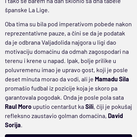
i tako se barem na dan sklonio sa dna tabele
španske La Lige.
Oba tima su bila pod imperativom pobede nakon
reprezentativne pauze, a čini se da je podatak
da je odbrana Valjadolida najgora u ligi dao
motivaciju domaćinu da odmah zagospodari na
terenu i krene u napad. Ipak, bolje prilike u
poluvremenu imao je upravo gost, koji je posle
deset minuta morao da vodi, ali je
Mamadu Sila
promašio fudbal iz pozicije koja je skoro pa
garantovala pogodak. Onda je posle pola sata
Raul Moro
uputio centaršut ka
Sili
, čiji je pokušaj
refleksno zaustavio golman domaćina,
David
Sorija
.