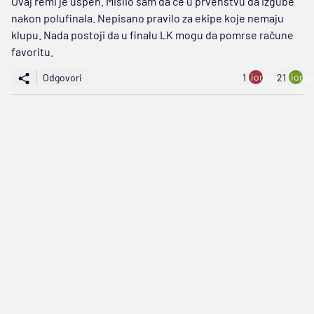
Ovaj remi je uspeh. Mislio sam da će u prvenstvu da izgube
nakon polufinala. Nepisano pravilo za ekipe koje nemaju
klupu. Nada postoji da u finalu LK mogu da pomrse račune
favoritu.
ion:minus
ion:p
Odgovori
1
21