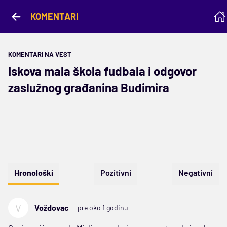
KOMENTARI
KOMENTARI NA VEST
Iskova mala škola fudbala i odgovor
zaslužnog građanina Budimira
Hronološki
Pozitivni
Negativni
V
Voždovac
pre oko 1 godinu