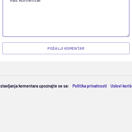
POŠALJI KOMENTAR
ostavljanja komentara upoznajte se sa:
Politika privatnosti
Uslovi kori