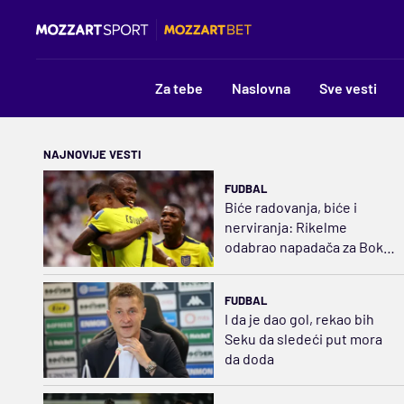
Za tebe
Naslovna
Sve vesti
NAJNOVIJE VESTI
FUDBAL
Biće radovanja, biće i
nerviranja: Rikelme
odabrao napadača za Boku
i razbuktao požar strasti
FUDBAL
I da je dao gol, rekao bih
Seku da sledeći put mora
da doda