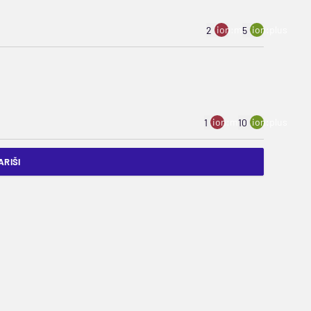
ion:minus
ion:plus
2
5
ion:minus
ion:plus
1
10
RIŠI