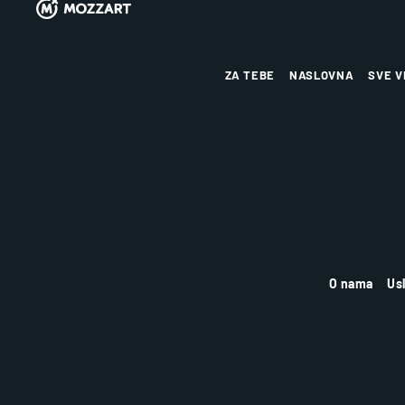
ZA TEBE
NASLOVNA
SVE V
O nama
Us