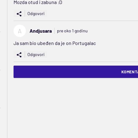
Mozda otud i zabuna :D
Odgovori
A
Andjusara
pre oko 1 godinu
Ja sam bio ubeđen da je on Portugalac
Odgovori
KOMENTA