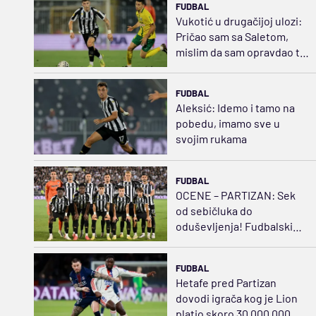
FUDBAL
Vukotić u drugačijoj ulozi:
Pričao sam sa Saletom,
mislim da sam opravdao tu
poziciju
FUDBAL
Aleksić: Idemo i tamo na
pobedu, imamo sve u
svojim rukama
FUDBAL
OCENE – PARTIZAN: Sek
od sebičluka do
oduševljenja! Fudbalski
švrća Kostić
FUDBAL
Hetafe pred Partizan
dovodi igrača kog je Lion
platio skoro 30.000.000