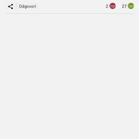
ion:minus
ion:p
Odgovori
2
27