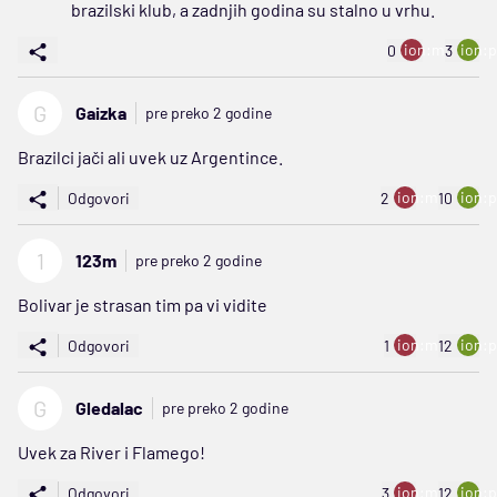
brazilski klub, a zadnjih godina su stalno u vrhu.
ion:minus
ion:p
0
3
G
Gaizka
pre preko 2 godine
Brazilci jači ali uvek uz Argentince.
ion:minus
ion:p
Odgovori
2
10
1
123m
pre preko 2 godine
Bolivar je strasan tim pa vi vidite
ion:minus
ion:p
Odgovori
1
12
G
Gledalac
pre preko 2 godine
Uvek za River i Flamego!
ion:minus
ion:p
Odgovori
3
12