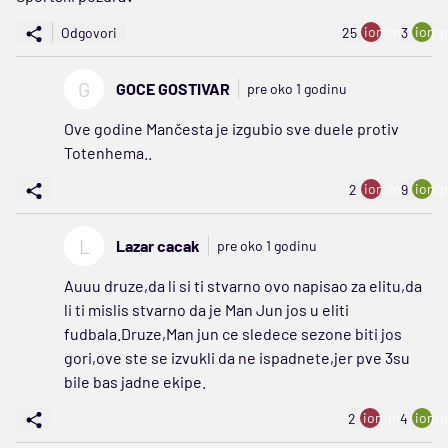
ion:minus
ion:p
Odgovori
25
3
G
GOCE GOSTIVAR
pre oko 1 godinu
Ove godine Mančesta je izgubio sve duele protiv
Totenhema..
ion:minus
ion:p
2
9
L
Lazar cacak
pre oko 1 godinu
Auuu druze,da li si ti stvarno ovo napisao za elitu,da
li ti mislis stvarno da je Man Jun jos u eliti
fudbala.Druze,Man jun ce sledece sezone biti jos
gori,ove ste se izvukli da ne ispadnete,jer pve 3su
bile bas jadne ekipe.
ion:minus
ion:p
2
4