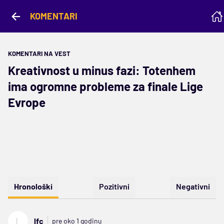
KOMENTARI
KOMENTARI NA VEST
Kreativnost u minus fazi: Totenhem
ima ogromne probleme za finale Lige
Evrope
Hronološki
Pozitivni
Negativni
L
lfc
pre oko 1 godinu