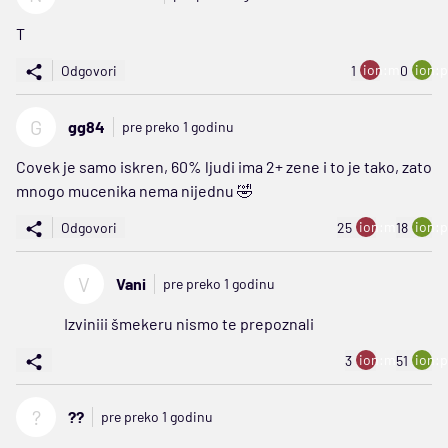
T
ion:minus
ion:p
Odgovori
1
0
G
gg84
pre preko 1 godinu
Covek je samo iskren, 60% ljudi ima 2+ zene i to je tako, zato
mnogo mucenika nema nijednu 🤣
ion:minus
ion:p
Odgovori
25
18
V
Vani
pre preko 1 godinu
Izviniii šmekeru nismo te prepoznali
ion:minus
ion:p
3
51
?
??
pre preko 1 godinu