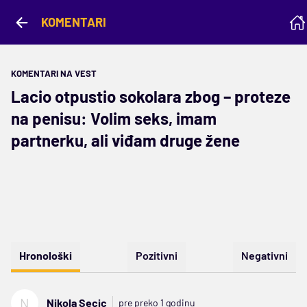
KOMENTARI
KOMENTARI NA VEST
Lacio otpustio sokolara zbog – proteze
na penisu: Volim seks, imam
partnerku, ali viđam druge žene
Hronološki
Pozitivni
Negativni
N
Nikola Secic
pre preko 1 godinu