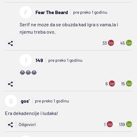
F
Fear The Beard
pre preko 1 godinu
Serif ne moze da se obuzda kad igra s vama,la i
njemu treba ovo.
ion:minus
ion:p
33
45
1
149
pre preko 1 godinu
😂😂😂
ion:minus
ion:p
6
15
G
gos'
pre preko 1 godinu
Era dekadencije i ludaka!
ion:minus
ion:p
Odgovori
1
139