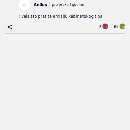
A
Anđus
pre preko 1 godinu
Hvala što pratite emisiju kabinetskog tipa.
ion:minus
ion:p
3
64