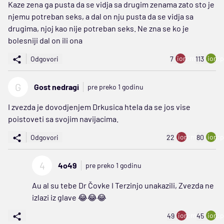
Kaze zena ga pusta da se vidja sa drugim zenama zato sto je
njemu potreban seks, a dal on nju pusta da se vidja sa
drugima, njoj kao nije potreban seks. Ne zna se ko je
bolesniji dal on ili ona
ion:minus
ion:p
Odgovori
7
113
G
Gost nedragi
pre preko 1 godinu
I zvezda je dovodjenjem Drkusica htela da se jos vise
poistoveti sa svojim navijacima.
ion:minus
ion:p
Odgovori
22
80
4
4o49
pre preko 1 godinu
Au al su tebe Dr Čovke I Terzinjo unakazili, Zvezda ne
izlazi iz glave 😂😂😂
ion:minus
ion:p
49
45