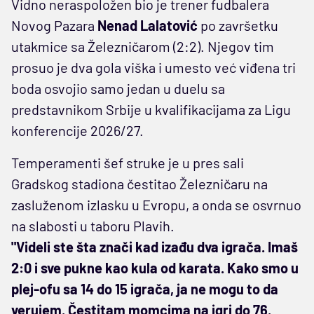
Vidno neraspoložen bio je trener fudbalera
Novog Pazara
Nenad
Lalatović
po završetku
utakmice sa Železničarom (2:2). Njegov tim
prosuo je dva gola viška i umesto već viđena tri
boda osvojio samo jedan u duelu sa
predstavnikom Srbije u kvalifikacijama za Ligu
konferencije 2026/27.
Temperamenti šef struke je u pres sali
Gradskog stadiona čestitao Železničaru na
zasluženom izlasku u Evropu, a onda se osvrnuo
na slabosti u taboru Plavih.
"Videli ste šta znači kad izađu dva igrača. Imaš
2:0 i sve pukne kao kula od karata. Kako smo u
plej-ofu sa 14 do 15 igrača, ja ne mogu to da
verujem. Čestitam momcima na igri do 76.