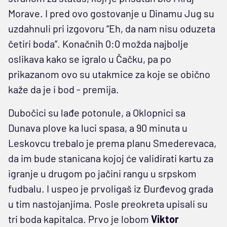
Morave. I pred ovo gostovanje u Dinamu Jug su
uzdahnuli pri izgovoru “Eh, da nam nisu oduzeta
četiri boda”. Konačnih 0:0 možda najbolje
oslikava kako se igralo u Čačku, pa po
prikazanom ovo su utakmice za koje se obično
kaže da je i bod - premija.
Dubočici su lađe potonule, a Oklopnici sa
Dunava plove ka luci spasa, a 90 minuta u
Leskovcu trebalo je prema planu Smederevaca,
da im bude stanicana kojoj će validirati kartu za
igranje u drugom po jačini rangu u srpskom
fudbalu. I uspeo je prvoligaš iz Đurđevog grada
u tim nastojanjima. Posle preokreta upisali su
tri boda kapitalca. Prvo je lobom
Viktor