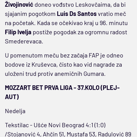
Živojinović
doneo vođstvo Leskovčaima, da bi
sjajanim pogotkom
Luis Ds Santos
vratio meč
na početak. Kada se očekivao kraj u 96. minutu
Filip Ivelja
postiže pogodak za ogromnu radost
Smederevaca.
U pomenutom meču bez začaja FAP je odneo
bodove iz Kruševca, čisto kao vid nagrade za
uloženi trud protiv anemičnih Gumara.
MOZZART BET PRVA LIGA - 37.KOLO (PLEJ-
AUT)
Nedelja
Tekstilac - Ušće Novi Beograd 4:1 (1:0)
/Stojanović 4, Ahčin 51, Mustafa 53, Radulović 89