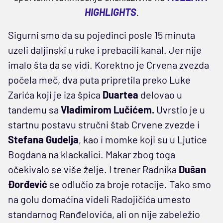
HIGHLIGHTS
.
Sigurni smo da su pojedinci posle 15 minuta
uzeli daljinski u ruke i prebacili kanal. Jer nije
imalo šta da se vidi. Korektno je Crvena zvezda
počela meč, dva puta pripretila preko Luke
Zarića koji je iza špica
Duartea
delovao u
tandemu sa
Vladimirom Lučićem.
Uvrstio je u
startnu postavu stručni štab Crvene zvezde i
Stefana Gudelja
, kao i momke koji su u Ljutice
Bogdana na klackalici. Makar zbog toga
očekivalo se više želje. I trener Radnika
Dušan
Đorđević
se odlučio za broje rotacije. Tako smo
na golu domaćina videli Radojičića umesto
standarnog Ranđelovića, ali on nije zabeležio