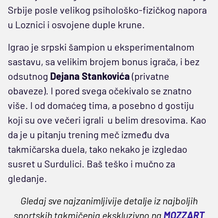
Srbije posle velikog psihološko-fizičkog napora
u Loznici i osvojene duple krune.
Igrao je srpski šampion u eksperimentalnom
sastavu, sa velikim brojem bonus igrača, i bez
odsutnog
Dejana Stankovića
(privatne
obaveze). I pored svega očekivalo se znatno
više. I od domaćeg tima, a posebno d gostiju
koji su ove večeri igrali u belim dresovima. Kao
da je u pitanju trening meč između dva
takmičarska duela, tako nekako je izgledao
susret u Surdulici. Baš teško i mučno za
gledanje.
Gledaj sve najzanimljivije detalje iz najboljih
sportskih takmičenja ekskluzivno na
MOZZART