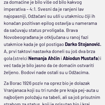
za domaćine je bilo više od bilo kakvog
imperativa – 4:1. Svesni da je ranjeni lav
najopasniji, Odžačani su ušli u utakmicu čiji ih
konačan pozitivan epilog ostavlja u namerama
da sačuvaju status prvoligaša. Brava
Novobeograđana je otključana u ranoj fazi
utakmice kada je gol postigao
Darko Stojanović.
A, prvi taktovi nastavka doneli su još dva brza
gola (strelci
Nemanja Ahčin
i
Abiodun Mustafa
) i
već tada je bilo jasno da će domaćin ostvariti
željeno. Bodovi nade ostali su u Odžacima.
Za Borac 1926 poziv na oprez bio je dolazak
Vranjanaca koji su tri runde pre kraja pej-auta u
najboljem položaju na tabeli, ali sa još prisutnim
strahom za status, koji je prisutan bio i kraj