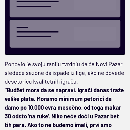
Ponovio je svoju raniju tvrdnju da će Novi Pazar
sledeće sezone da ispade iz lige, ako ne dovede
desetoricu kvalitetnih igrača.
"Budžet mora da se napravi. Igrači danas traže
velike plate. Moramo minimum petorici da
damo po 10.000 evra mesečno, od toga makar
30 odsto 'na ruke'. Niko neće doći u Pazar bet
tih para. Ako to ne budemo imali, prvi smo