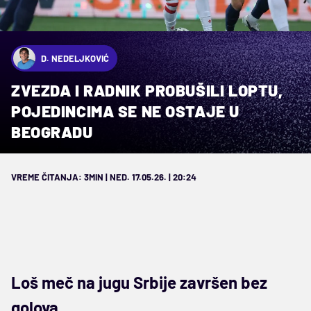
D. NEDELJKOVIĆ
ZVEZDA I RADNIK PROBUŠILI LOPTU,
POJEDINCIMA SE NE OSTAJE U
BEOGRADU
VREME ČITANJA: 3MIN | NED. 17.05.26. | 20:24
Loš meč na jugu Srbije završen bez
golova