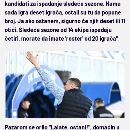
kandidati za ispadanje sledeće sezone. Nama
sada igra deset igrača, ostali su tu da popune
broj. Ja ako ostanem, sigurno će njih deset ili 11
otići. Sledeće sezone od 14 ekipa ispadaju
četiri, morate da imate 'roster' od 20 igrača"
.
Pazarom se orilo "Lalate, ostani!", domaćin u