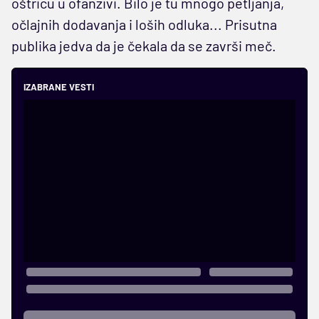
oštricu u ofanzivi. Bilo je tu mnogo petljanja,
očlajnih dodavanja i loših odluka... Prisutna
publika jedva da je čekala da se završi meč.
IZABRANE VESTI