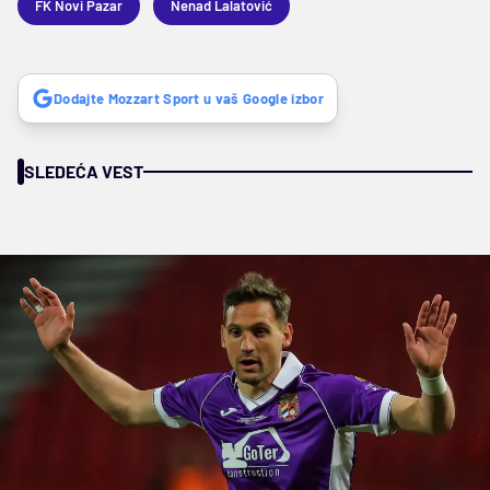
FK Novi Pazar
Nenad Lalatović
Dodajte Mozzart Sport u vaš Google izbor
SLEDEĆA VEST