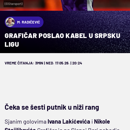
(©Starsport)
M. RADIČEVIĆ
GRAFIČAR POSLAO KABEL U SRPSKU
LIGU
VREME ČITANJA: 3MIN | NED. 17.05.26. | 20:24
Čeka se šesti putnik u niži rang
Sjanim golovima
Ivana Lakićevića
i
Nikole