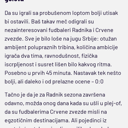
Da su igrali sa probušenom loptom bolji utisak
bi ostavili. Baš takav meč odigrali su
nezainteresovani fudbaleri Radnika i Crvene
zvezde. Sve je bilo loše na jugu Srbije: otužan
ambijent polupraznih tribina, količina ambicije
igrača dva tima, ravnodušnost, fizička
iscrpljenost i susret lišen bilo kakvog ritma.
Posebno u prvih 45 minuta. Nastavak tek nešto
bolji, ali daleko i od prelazne ocene – 0:0
Tačno je da je za Radnik sezona završena
odavno, možda onog dana kada su ušli u plej-of,
da su fudbalerima Crvene zvezde misli na
egzotičnim destinacijama. Ali pojedinci iz