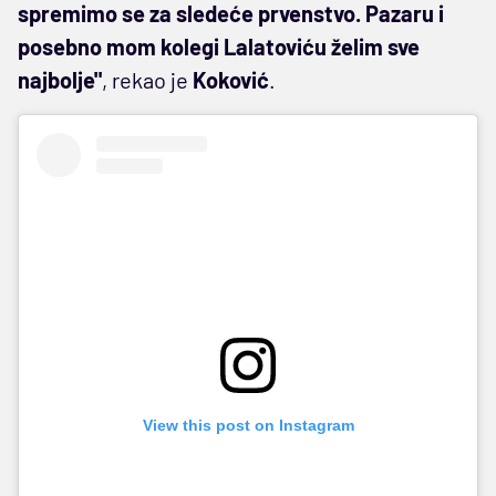
spremimo se za sledeće prvenstvo. Pazaru i
posebno mom kolegi Lalatoviću želim sve
najbolje"
, rekao je
Koković
.
View this post on Instagram