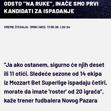
ODSTO "NA RUKE", INAČE SMO PRVI
KANDIDATI ZA ISPADANJE
VREME ČITANJA: 3MIN | NED. 17.05.26. | 20:24
"Ja ako ostanem, sigurno će njih deset
ili 11 otići. Sledeće sezone od 14 ekipa
iz Mozzart Bet Superlige ispadaju četiri,
morate da imate 'roster' od 20 igrača",
kaže trener fudbalera Novog Pazara