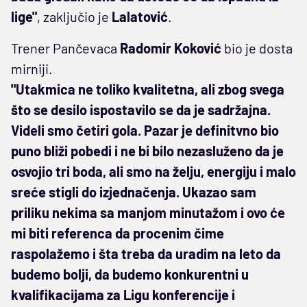
lige"
, zaključio je
Lalatović
.
Trener Pančevaca
Radomir
Koković
bio je dosta
mirniji.
"Utakmica ne toliko kvalitetna, ali zbog svega
što se desilo ispostavilo se da je sadržajna.
Videli smo četiri gola. Pazar je definitvno bio
puno bliži pobedi i ne bi bilo nezasluženo da je
osvojio tri boda, ali smo na želju, energiju i malo
sreće stigli do izjednačenja. Ukazao sam
priliku nekima sa manjom minutažom i ovo će
mi biti referenca da procenim čime
raspolažemo i šta treba da uradim na leto da
budemo bolji, da budemo konkurentni u
kvalifikacijama za Ligu konferencije i