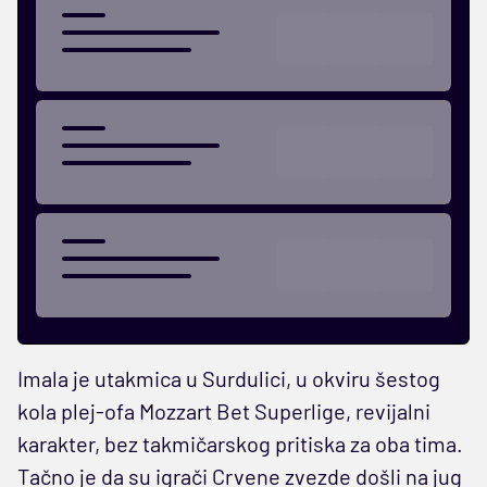
Imala je utakmica u Surdulici, u okviru šestog
kola plej-ofa Mozzart Bet Superlige, revijalni
karakter, bez takmičarskog pritiska za oba tima.
Tačno je da su igrači Crvene zvezde došli na jug