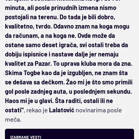
minuta, ali posle prinudnih izmena nismo
postojali na terenu. Do tada je bili dobro,
kvalitetno, tvrdo. Odavno znam na koga mogu
da računam, a na koga ne. Ovde može da
ostane samo deset igrača, svi ostali treba da
dobiju ispisnice i nastave dalje jer nemaju
kvalitet za Pazar. To uprava kluba mora da zna.
Skima Togbe kao da je izgubljen, ne znam šta
se dešava sa dečkom. Žao mi je što smo primili
gol posle zadnjeg auta, u poslednjem sekundu.
Haos mi je u glavi. Šta raditi, ostali ili ne
ostati"
, rekao je
Lalatović
novinarima posle
meča.
IZABRANE VESTI