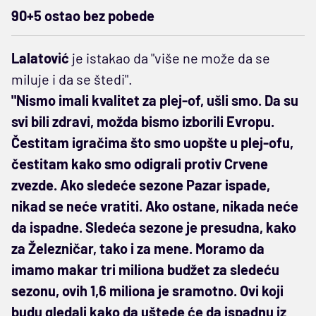
90+5 ostao bez pobede
Lalatović
je istakao da "više ne može da se
miluje i da se štedi".
"Nismo imali kvalitet za plej-of, ušli smo. Da su
svi bili zdravi, možda bismo izborili Evropu.
Čestitam igračima što smo uopšte u plej-ofu,
čestitam kako smo odigrali protiv Crvene
zvezde. Ako sledeće sezone Pazar ispade,
nikad se neće vratiti. Ako ostane, nikada neće
da ispadne. Sledeća sezone je presudna, kako
za Železničar, tako i za mene. Moramo da
imamo makar tri miliona budžet za sledeću
sezonu, ovih 1,6 miliona je sramotno. Ovi koji
budu gledali kako da uštede će da ispadnu iz