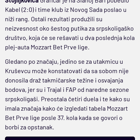
Stojiljkovića
Grafičar je na Slanoj Bari pobedio
Kabel (2:0) i time klub iz Novog Sada poslao u
niži rang. Ostali rezultati produžili su
neizvesnost oko šestog putika za srpskoligaško
društvo, koja će se rešavati u dva poslednja kola
plej-auta Mozzart Bet Prve lige.
Gledano po značaju, jedino se za utakmicu u
Kruševcu može konstatovati da sa sobom nije
donosila draž takmičarske težine i osvajanja
bodova, jer su i Trajal i FAP od naredne sezone
srpskoligaši. Preostala četiri duela i te kako su
imala značaja kako će izgledati tabela Mozzart
Bet Prve lige posle 37. kola kada se govori o
borbi za opstanak.