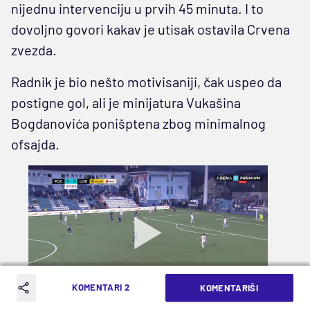
nijednu intervenciju u prvih 45 minuta. I to
dovoljno govori kakav je utisak ostavila Crvena
zvezda.
Radnik je bio nešto motivisaniji, čak uspeo da
postigne gol, ali je minijatura Vukašina
Bogdanovića ponišptena zbog minimalnog
ofsajda.
KOMENTARI 2
KOMENTARIŠI