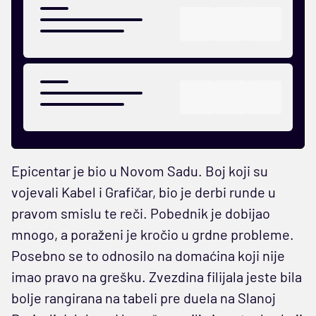
Epicentar je bio u Novom Sadu. Boj koji su
vojevali Kabel i Grafičar, bio je derbi runde u
pravom smislu te reči. Pobednik je dobijao
mnogo, a poraženi je kročio u grdne probleme.
Posebno se to odnosilo na domaćina koji nije
imao pravo na grešku. Zvezdina filijala jeste bila
bolje rangirana na tabeli pre duela na Slanoj