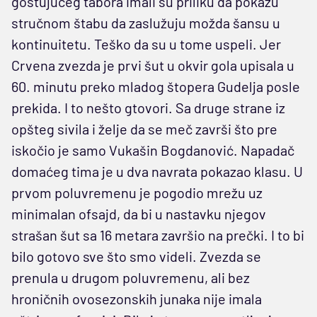
gostujućeg tabora imali su priliku da pokažu
stručnom štabu da zaslužuju možda šansu u
kontinuitetu. Teško da su u tome uspeli. Jer
Crvena zvezda je prvi šut u okvir gola upisala u
60. minutu preko mladog štopera Gudelja posle
prekida. I to nešto gtovori. Sa druge strane iz
opšteg sivila i želje da se meč završi što pre
iskočio je samo Vukašin Bogdanović. Napadač
domaćeg tima je u dva navrata pokazao klasu. U
prvom poluvremenu je pogodio mrežu uz
minimalan ofsajd, da bi u nastavku njegov
strašan šut sa 16 metara završio na prečki. I to bi
bilo gotovo sve što smo videli. Zvezda se
prenula u drugom poluvremenu, ali bez
hroničnih ovosezonskih junaka nije imala