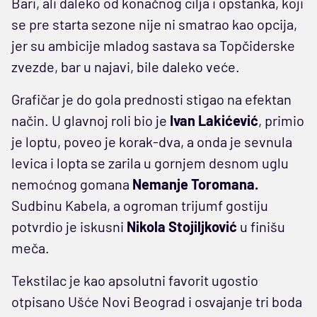
Bari, ali daleko od konačnog cilja i opstanka, koji
se pre starta sezone nije ni smatrao kao opcija,
jer su ambicije mladog sastava sa Topčiderske
zvezde, bar u najavi, bile daleko veće.
Grafičar je do gola prednosti stigao na efektan
način. U glavnoj roli bio je
Ivan Lakićević
, primio
je loptu, poveo je korak-dva, a onda je sevnula
levica i lopta se zarila u gornjem desnom uglu
nemoćnog gomana
Nemanje Toromana.
Sudbinu Kabela, a ogroman trijumf gostiju
potvrdio je iskusni
Nikola Stojiljković
u finišu
meča.
Tekstilac je kao apsolutni favorit ugostio
otpisano Ušće Novi Beograd i osvajanje tri boda