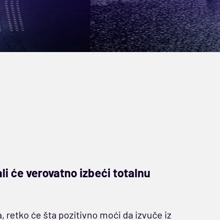
i će verovatno izbeći totalnu
, retko će šta pozitivno moći da izvuče iz