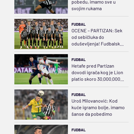
pobedu, imamo sve u
svojim rukama
FUDBAL
OCENE – PARTIZAN: Sek
od sebičluka do
oduševljenja! Fudbalski
švrća Kostić
FUDBAL
Hetafe pred Partizan
dovodi igrača kog je Lion
platio skoro 30.000.000
evra
FUDBAL
Uroš Milovanović: Kod
kuće igramo bolje, imamo
šanse da pobedimo
FUDBAL