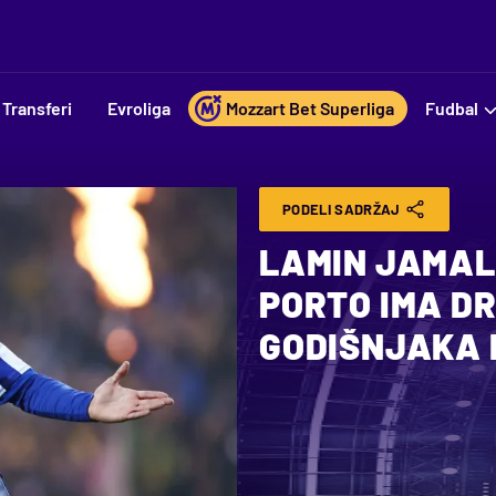
Transferi
Evroliga
Mozzart Bet Superliga
Fudbal
PODELI SADRŽAJ
LAMIN JAMAL
PORTO IMA D
GODIŠNJAKA 