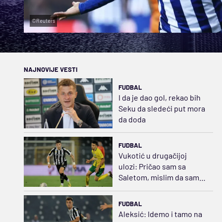
©Reuters
NAJNOVIJE VESTI
FUDBAL
I da je dao gol, rekao bih
Seku da sledeći put mora
da doda
FUDBAL
Vukotić u drugačijoj
ulozi: Pričao sam sa
Saletom, mislim da sam
opravdao tu poziciju
FUDBAL
Aleksić: Idemo i tamo na