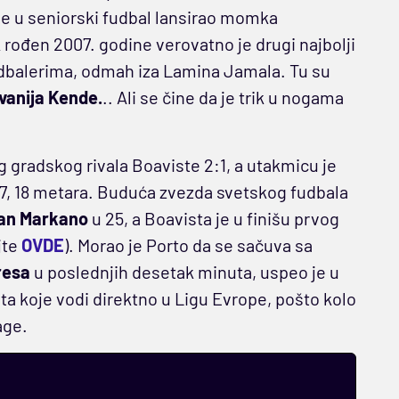
je u seniorski fudbal lansirao momka
rođen 2007. godine verovatno je drugi najbolji
udbalerima, odmah iza Lamina Jamala. Tu su
vanija Kende.
.. Ali se čine da je trik u nogama
 gradskog rivala Boaviste 2:1, a utakmicu je
17, 18 metara. Buduća zvezda svetskog fudbala
van Markano
u 25, a Boavista je u finišu prvog
jte
OVDE
). Morao je Porto da se sačuva sa
resa
u poslednjih desetak minuta, uspeo je u
a koje vodi direktno u Ligu Evrope, pošto kolo
age.