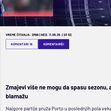
VREME ČITANJA: 2MIN | NED. 11.05.25. | 23:52
KOMENTARI 16
KOMENTARIŠI
Zmajevi više ne mogu da spasu sezonu, al
blamažu
Najgore partije pruža Porto u poslednjih pola veka