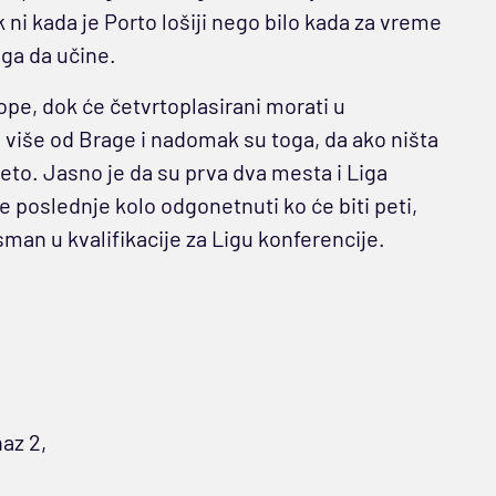
i kada je Porto lošiji nego bilo kada za vreme
oga da učine.
pe, dok će četvrtoplasirani morati u
da više od Brage i nadomak su toga, da ako ništa
eto. Jasno je da su prva dva mesta i Liga
e poslednje kolo odgonetnuti ko će biti peti,
lasman u kvalifikacije za Ligu konferencije.
az 2,