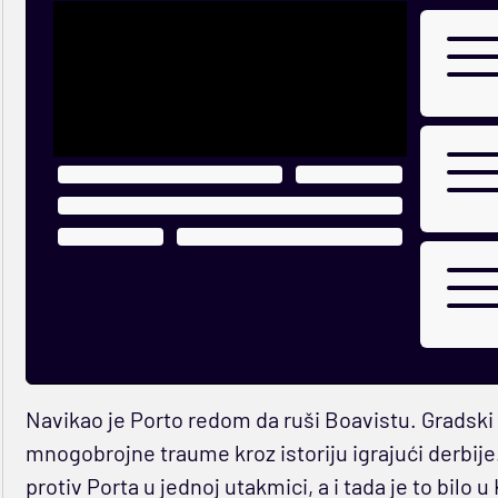
Navikao je Porto redom da ruši Boavistu. Gradski
mnogobrojne traume kroz istoriju igrajući derbije
protiv Porta u jednoj utakmici, a i tada je to bilo