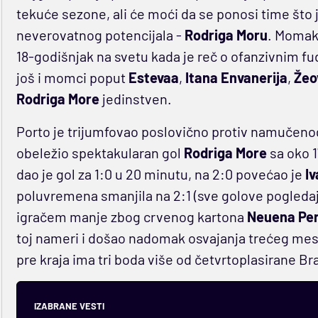
tekuće sezone, ali će moći da se ponosi time što 
neverovatnog potencijala -
Rodriga Moru
. Momak 
18-godišnjak na svetu kada je reč o ofanzivnim f
još i momci poput
Estevaa
,
Itana Envanerija
,
Žeo
Rodriga More
jedinstven.
Porto je trijumfovao poslovično protiv namučenog
obeležio spektakularan gol
Rodriga More
sa oko 
dao je gol za 1:0 u 20 minutu, na 2:0 povećao je
I
poluvremena smanjila na 2:1 (sve golove pogleda
igračem manje zbog crvenog kartona
Neuena Pe
toj nameri i došao nadomak osvajanja trećeg mest
pre kraja ima tri boda više od četvrtoplasirane Br
IZABRANE VESTI