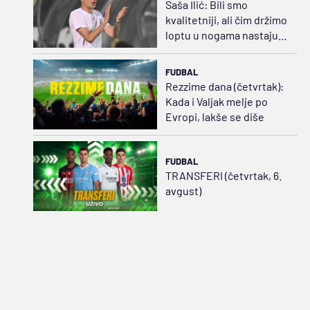
Saša Ilić: Bili smo
kvalitetniji, ali čim držimo
loptu u nogama nastaju
problemi
FUDBAL
Rezzime dana (četvrtak):
Kada i Valjak melje po
Evropi, lakše se diše
FUDBAL
TRANSFERI (četvrtak, 6.
avgust)