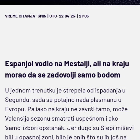
VREME ČITANJA: 3MIN | UTO. 22.04.25. | 21:05
Espanjol vodio na Mestalji, ali na kraju
morao da se zadovolji samo bodom
U jednom trenutku je strepela od ispadanja u
Segundu, sada se potajno nada plasmanu u
Evropu. Pa iako na kraju ne završi tamo, može
Valensija sezonu smatrati uspešnom i ako
‘samo‘ izbori opstanak. Jer dugo su Slepi miševi
bili u opasnoj zoni, bilo je onih što su ih još na