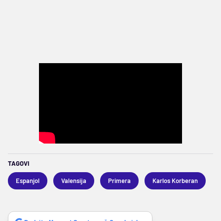
TAGOVI
Espanjol
Valensija
Primera
Karlos Korberan