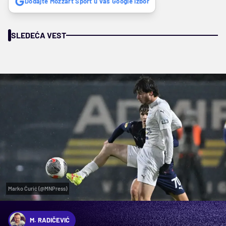
Dodajte Mozzart Sport u vaš Google izbor
SLEDEĆA VEST
Marko Ćurić (@MNPress)
M. RADIČEVIĆ