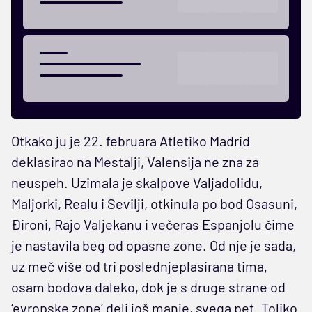
Otkako ju je 22. februara Atletiko Madrid
deklasirao na Mestalji, Valensija ne zna za
neuspeh. Uzimala je skalpove Valjadolidu,
Maljorki, Realu i Sevilji, otkinula po bod Osasuni,
Đironi, Rajo Valjekanu i večeras Espanjolu čime
je nastavila beg od opasne zone. Od nje je sada,
uz meč više od tri poslednjeplasirana tima,
osam bodova daleko, dok je s druge strane od
‘evropske zone‘ deli još manje, svega pet. Toliko