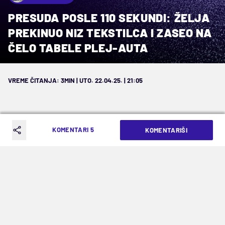
PRESUDA POSLE 110 SEKUNDI: ŽELJA
PREKINUO NIZ TEKSTILCA I ZASEO NA
ČELO TABELE PLEJ-AUTA
VREME ČITANJA: 3MIN | UTO. 22.04.25. | 21:05
KOMENTARI 5
KOMENTARIŠI
Pančevci i treći put ove sezone bolji od
rivala iz Odžaka, presudio gol Ćurića na
isteku drugog minuta (0:1)
Treći put ove sezone Železničar je izašao kao