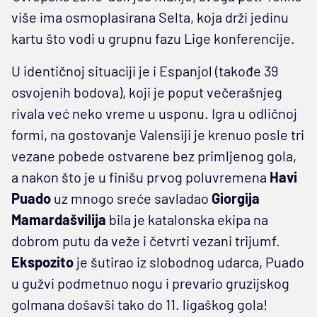
više ima osmoplasirana Selta, koja drži jedinu
kartu što vodi u grupnu fazu Lige konferencije.
U identičnoj situaciji je i Espanjol (takođe 39
osvojenih bodova), koji je poput večerašnjeg
rivala već neko vreme u usponu. Igra u odličnoj
formi, na gostovanje Valensiji je krenuo posle tri
vezane pobede ostvarene bez primljenog gola,
a nakon što je u finišu prvog poluvremena
Havi
Puado
uz mnogo sreće savladao
Giorgija
Mamardašvilija
bila je katalonska ekipa na
dobrom putu da veže i četvrti vezani trijumf.
Ekspozito
je šutirao iz slobodnog udarca, Puado
u gužvi podmetnuo nogu i prevario gruzijskog
golmana došavši tako do 11. ligaškog gola!