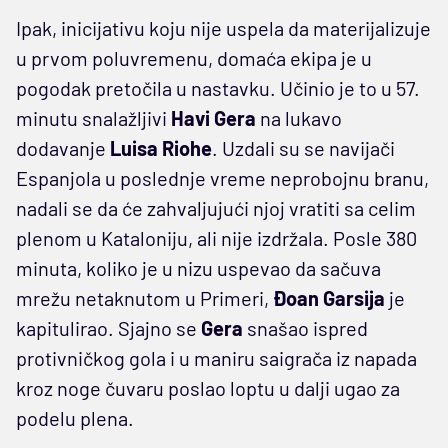
Ipak, inicijativu koju nije uspela da materijalizuje
u prvom poluvremenu, domaća ekipa je u
pogodak pretočila u nastavku. Učinio je to u 57.
minutu snalažljivi
Havi Gera
na lukavo
dodavanje
Luisa Riohe
. Uzdali su se navijači
Espanjola u poslednje vreme neprobojnu branu,
nadali se da će zahvaljujući njoj vratiti sa celim
plenom u Kataloniju, ali nije izdržala. Posle 380
minuta, koliko je u nizu uspevao da sačuva
mrežu netaknutom u Primeri,
Đoan Garsija
je
kapitulirao. Sjajno se
Gera
snašao ispred
protivničkog gola i u maniru saigrača iz napada
kroz noge čuvaru poslao loptu u dalji ugao za
podelu plena.