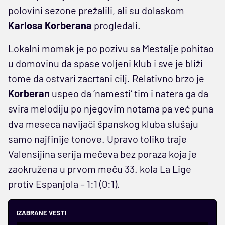
polovini sezone prežalili, ali su dolaskom
Karlosa
Korberana
progledali.
Lokalni momak je po pozivu sa Mestalje pohitao
u domovinu da spase voljeni klub i sve je bliži
tome da ostvari zacrtani cilj. Relativno brzo je
Korberan
uspeo da ‘namesti‘ tim i natera ga da
svira melodiju po njegovim notama pa već puna
dva meseca navijači španskog kluba slušaju
samo najfinije tonove. Upravo toliko traje
Valensijina serija mečeva bez poraza koja je
zaokružena u prvom meču 33. kola La Lige
protiv Espanjola – 1:1 (0:1).
IZABRANE VESTI