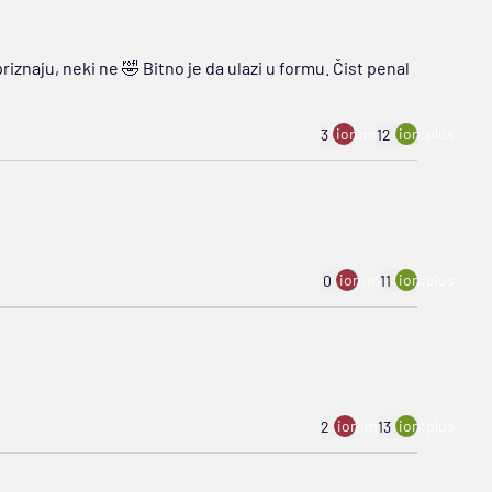
iznaju, neki ne 🤣 Bitno je da ulazi u formu. Čist penal
ion:minus
ion:plus
3
12
ion:minus
ion:plus
0
11
ion:minus
ion:plus
2
13