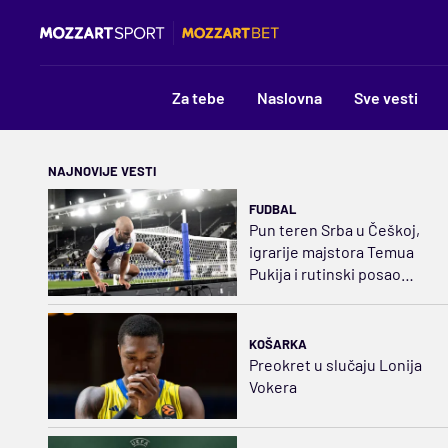
Za tebe
Naslovna
Sve vesti
NAJNOVIJE VESTI
FUDBAL
Pun teren Srba u Češkoj,
igrarije majstora Temua
Pukija i rutinski posao
Rapida
KOŠARKA
Preokret u slučaju Lonija
Vokera