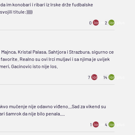
 da im konobari i ribari iz Irske drže fudbalske
jili titule:)))))
ion:minus
ion:plus
0
2
Majnca, Kristal Palasa, Sahtjora i Strazbura, sigurno ce
vorite. Realno su ovi Irci muljavi i sa njima je uvijek
eri, Gacinovic isto nije los.
ion:minus
ion:plus
7
14
takvo mučenje nije odavno viđeno...Sad za vikend su
i šamrok da nije bilo penala....
ion:minus
ion:plus
1
4