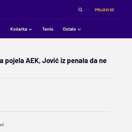
PRIJAVI SE
Košarka
Tenis
Ostalo
a pojela AEK, Jović iz penala da ne
eci