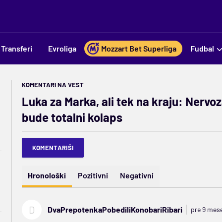
Transferi
Evroliga
Mozzart Bet Superliga
Fudbal
KOMENTARI NA VEST
Luka za Marka, ali tek na kraju: Nervoz
bude totalni kolaps
KOMENTARIŠI
Hronološki
Pozitivni
Negativni
D
DvaPrepotenkaPobediliKonobariRibari
pre 9 mes