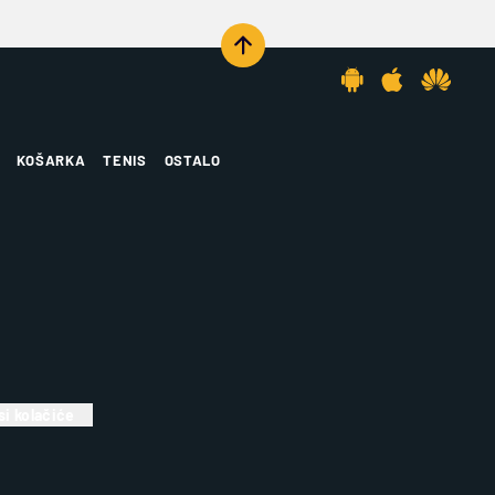
KOŠARKA
TENIS
OSTALO
i kolačiće