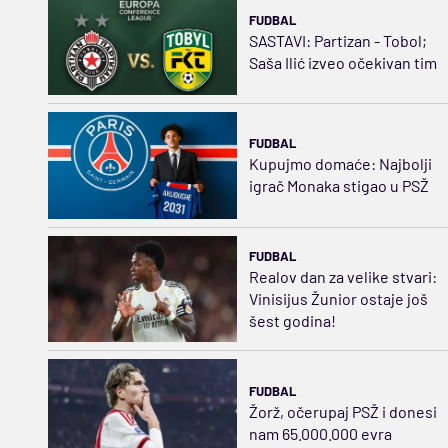
FUDBAL
SASTAVI: Partizan - Tobol;
Saša Ilić izveo očekivan tim
FUDBAL
Kupujmo domaće: Najbolji
igrač Monaka stigao u PSŽ
FUDBAL
Realov dan za velike stvari:
Vinisijus Žunior ostaje još
šest godina!
FUDBAL
Žorž, očerupaj PSŽ i donesi
nam 65.000.000 evra