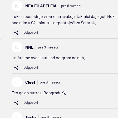
N
NEA FILADELFIA
pre 9 meseci
Luka u poslednje vreme na svakoj utakmici daje gol. Neki pr
nad njim u 94. minutu i nepostojeći za Šamrok.
Odgovori
N
NNL
pre 9 meseci
Unište me svaki put kad odigram na njih.
Odgovori
C
Cleef
pre 9 meseci
Eto ga on sutra u Beogradu 🤫
Odgovori
T
Teška
pre 9 meseci