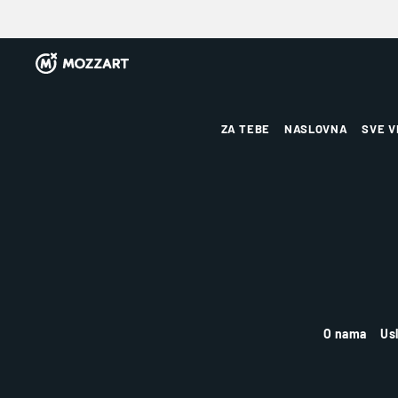
ZA TEBE
NASLOVNA
SVE V
O nama
Us