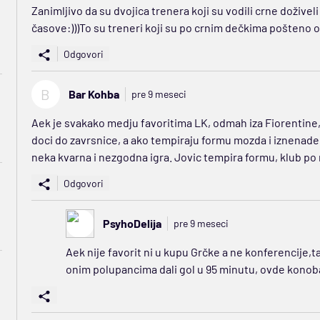
Zanimljivo da su dvojica trenera koji su vodili crne doživeli
časove:)))To su treneri koji su po crnim dečkima pošteno osvo
Odgovori
B
Bar Kohba
pre 9 meseci
Aek je svakako medju favoritima LK, odmah iza Fiorentine, 
doci do zavrsnice, a ako tempiraju formu mozda i iznenade fa
neka kvarna i nezgodna igra. Jovic tempira formu, klub po m
Odgovori
PsyhoDelija
pre 9 meseci
Aek nije favorit ni u kupu Grčke a ne konferencije,
onim polupancima dali gol u 95 minutu, ovde konobar