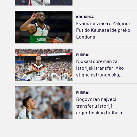
KOŠARKA
Evans se vraća u Žalgiris:
Put do Kaunasa ide preko
Londona
FUDBAL
Njukasl spreman za
istorijski transfer: Ako
stigne astronomska
ponuda...
FUDBAL
Dogovoren najveći
transfer u istoriji
argentinskog fudbala!