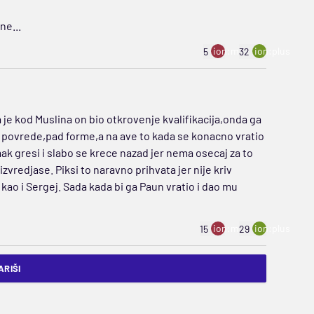
ne...
ion:minus
ion:plus
5
32
 je kod Muslina on bio otkrovenje kvalifikacija,onda ga
e povrede,pad forme,a na ave to kada se konacno vratio
ak gresi i slabo se krece nazad jer nema osecaj za to
izvredjase. Piksi to naravno prihvata jer nije kriv
o kao i Sergej. Sada kada bi ga Paun vratio i dao mu
ion:minus
ion:plus
15
29
RIŠI