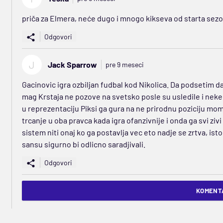
priča za Elmera, neće dugo i mnogo kikseva od starta sezo
Odgovori
J
Jack Sparrow
pre 9 meseci
Gacinovic igra ozbiljan fudbal kod Nikolica. Da podsetim da
mag Krstaja ne pozove na svetsko posle su usledile i nek
u reprezentaciju Piksi ga gura na ne prirodnu poziciju mom
trcanje u oba pravca kada igra ofanzivnije i onda ga svi zivi 
sistem niti onaj ko ga postavlja vec eto nadje se zrtva, ist
sansu sigurno bi odlicno saradjivali.
Odgovori
KOMENTA