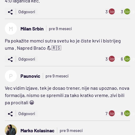
4:0 laganica kec.
ion:minus
ion:p
Odgovori
3
3
M
Milan Srbin
pre 9 meseci
Pa pokažite momci sutra svetu ko je čiste krvi i bistrijeg
uma . Napred Braćo 💪🇷🇸
ion:minus
ion:p
Odgovori
3
6
P
Paunovic
pre 9 meseci
Vec vidim izjave, tek je dosao trener, nije nas upoznao, nova
formacija, nismo se spremili za tako kratko vreme, zivi bili
pa procitali 😀
ion:minus
ion:p
Odgovori
7
8
Marko Kolasinac
pre 9 meseci