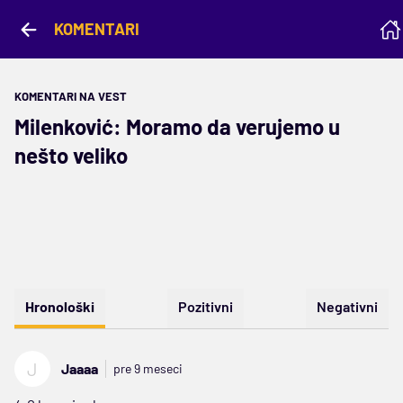
KOMENTARI
KOMENTARI NA VEST
Milenković: Moramo da verujemo u
nešto veliko
Hronološki
Pozitivni
Negativni
J
Jaaaa
pre 9 meseci