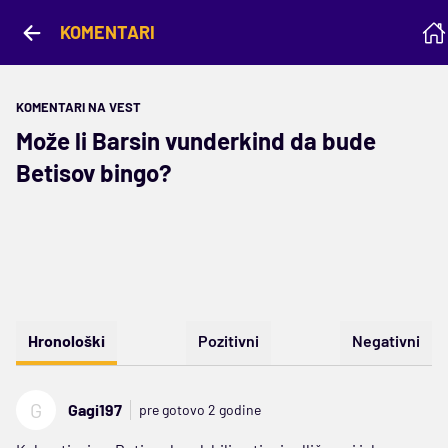
KOMENTARI
KOMENTARI NA VEST
Može li Barsin vunderkind da bude
Betisov bingo?
Hronološki
Pozitivni
Negativni
G
Gagi197
pre gotovo 2 godine