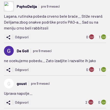
PsyhoDelija
pre 9 meseci
Lagana, rutinska pobeda crveno bele braće... Stiže revanš
Delijama zbog onakve podrške protiv PAO-a... Sad su na
meniju crno beli rabbitssii
ion:minus
ion:p
Odgovori
0
1
De Goll
pre 9 meseci
ne ocekujemo pobedu... Zato izadjite i razvalite ih jako
ion:minus
ion:p
Odgovori
0
1
G
goust
pre 9 meseci
Uprava napolje...
ion:minus
ion:p
Odgovori
2
0