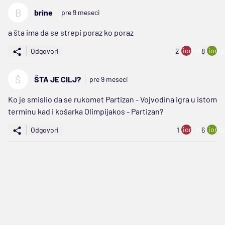
B
brine
pre 9 meseci
a šta ima da se strepi poraz ko poraz
ion:minus
ion:p
Odgovori
2
8
Š
ŠTA JE CILJ?
pre 9 meseci
Ko je smislio da se rukomet Partizan - Vojvodina igra u istom
terminu kad i košarka Olimpijakos - Partizan?
ion:minus
ion:p
Odgovori
1
6