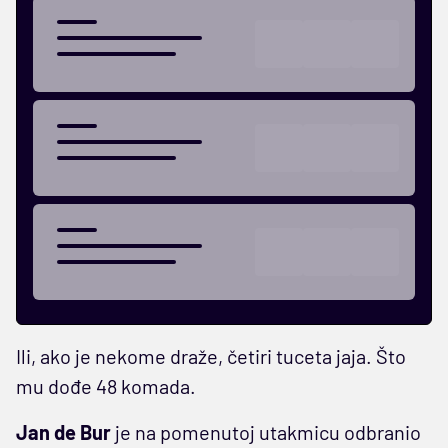
Ili, ako je nekome draže, četiri tuceta jaja. Što
mu dođe 48 komada.
Jan de Bur
je na pomenutoj utakmicu odbranio