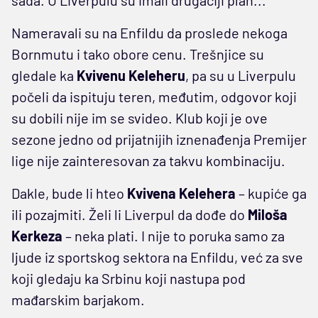
Nameravali su na Enfildu da proslede nekoga
Bornmutu i tako obore cenu. Trešnjice su
gledale ka
Kvivenu Keleheru
, pa su u Liverpulu
počeli da ispituju teren, međutim, odgovor koji
su dobili nije im se svideo. Klub koji je ove
sezone jedno od prijatnijih iznenađenja Premijer
lige nije zainteresovan za takvu kombinaciju.
Dakle, bude li hteo
Kvivena Kelehera
– kupiće ga
ili pozajmiti. Želi li Liverpul da dođe do
Miloša
Kerkeza
– neka plati. I nije to poruka samo za
ljude iz sportskog sektora na Enfildu, već za sve
koji gledaju ka Srbinu koji nastupa pod
mađarskim barjakom.