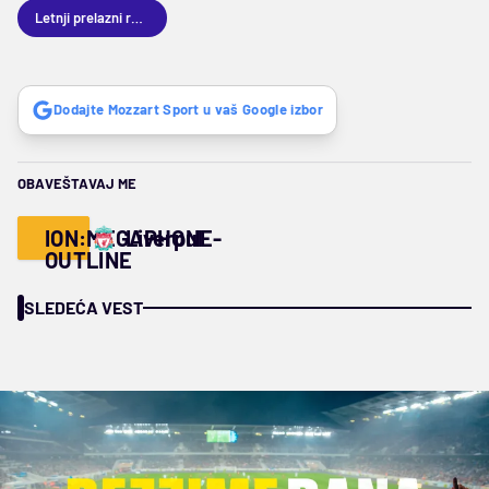
Letnji prelazni rok 2025
Dodajte Mozzart Sport u vaš Google izbor
OBAVEŠTAVAJ ME
ION:MEGAPHONE-
Liverpul
OUTLINE
SLEDEĆA VEST