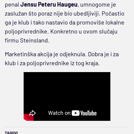
penal
Jensu Peteru Haugeu
, umnogome je
zaslužan što poraz nije bio ubedljiviji. Počastio
ga je klub i tako nastavio da promoviše lokalne
poljoprivrednike. Konkretno u ovom slučaju
firmu Steinsland.
Marketinška akcija je odjeknula. Dobra je i za
klub i za poljoprivrednike iz tog kraja.
TAGOVI