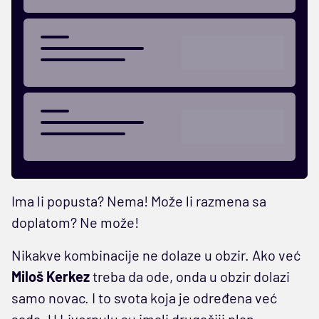
Ima li popusta? Nema! Može li razmena sa
doplatom? Ne može!
Nikakve kombinacije ne dolaze u obzir. Ako već
Miloš Kerkez
treba da ode, onda u obzir dolazi
samo novac. I to svota koja je određena već
sada. U Liverpulu su imali drugačiji plan...