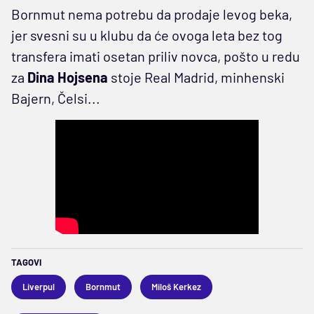
Bornmut nema potrebu da prodaje levog beka,
jer svesni su u klubu da će ovoga leta bez tog
transfera imati osetan priliv novca, pošto u redu
za
Dina Hojsena
stoje Real Madrid, minhenski
Bajern, Čelsi...
TAGOVI
Liverpul
Bornmut
Miloš Kerkez