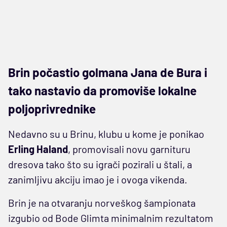
Brin počastio golmana Jana de Bura i
tako nastavio da promoviše lokalne
poljoprivrednike
Nedavno su u Brinu, klubu u kome je ponikao
Erling Haland
, promovisali novu garnituru
dresova tako što su igrači pozirali u štali, a
zanimljivu akciju imao je i ovoga vikenda.
Brin je na otvaranju norveškog šampionata
izgubio od Bode Glimta minimalnim rezultatom