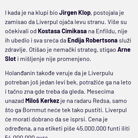
I kada je na klupi bio
Jirgen Klop
, postojala je
zamisao da Liverpul ojača levu stranu. Više su
očekivali od
Kostasa Cimikasa
na Enfildu, nije
ih ubedio i sva sreća da
Endija Robertsona
služi
zdravlje. Otišao je nemački strateg, stigao
Arne
Slot
i mišljenje nije promenjeno.
Holanđanin takođe veruje da je Liverpulu
potreban još jedan levi bek, potražiće ga na leto
i tačno zna gde treba da gleda. Mesecima
unazad
Miloš Kerkez
je na radaru Redsa, samo
što ga Bornmut neće tek tako pustiti. Liverpul
će morati dobrano da se isprsi. Cena je
određena, a na etiketi piše 45.000.000 funti iliti
54.000.000 evra.