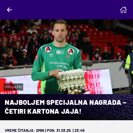
(©Bryne FK)
NAJBOLJEM SPECIJALNA NAGRADA –
ČETIRI KARTONA JAJA!
VREME ČITANJA: 2MIN | PON. 31.03.25. | 23:45