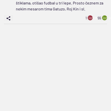
štiklama, otišao fudbal u tri lepe. Prosto čeznem za
nekim mesarom tima Gatuzo, Roj Kin i sl.
ion:minus
ion:p
1
55