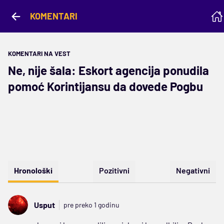
KOMENTARI
KOMENTARI NA VEST
Ne, nije šala: Eskort agencija ponudila
pomoć Korintijansu da dovede Pogbu
Hronološki
Pozitivni
Negativni
Usput
pre preko 1 godinu