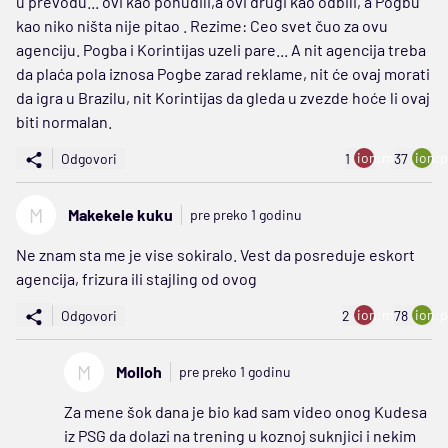
u prevodu... ovi kao ponudili,a ovi drugi kao odbili, a Pogbu
kao niko ništa nije pitao . Rezime: Ceo svet čuo za ovu
agenciju. Pogba i Korintijas uzeli pare... A nit agencija treba
da plaća pola iznosa Pogbe zarad reklame, nit će ovaj morati
da igra u Brazilu, nit Korintijas da gleda u zvezde hoće li ovaj
biti normalan.
ion:minus
ion:p
Odgovori
1
37
M
Makekele kuku
pre preko 1 godinu
Ne znam sta me je vise sokiralo. Vest da posreduje eskort
agencija, frizura ili stajling od ovog
ion:minus
ion:p
Odgovori
2
78
M
Molloh
pre preko 1 godinu
Za mene šok dana je bio kad sam video onog Kudesa
iz PSG da dolazi na trening u koznoj suknjici i nekim