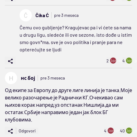
Č
Čika Ć
pre 3 meseca
Čemu ovo gubljenje? Kragujevac pa i vi ćete sa nama
u drugu ligu, sledeće ili ove sezone, isto dođe u istim
smo govn*ma, sve je ovo politika i pranje para ne
opterećujte se ljudi
ion:minus
ion:p
2
4
Н
нс бој
pre 3 meseca
Од екипе за Европу до друге лиге линија је танка.Моје
велико разочарење је Раднички КГ.Очекивао сам
њихов корак напред,уз опстанак Нишлија,да ми
остатак Србије направимо један јак блок БГ
клубовима.
ion:minus
ion:p
Odgovori
4
40