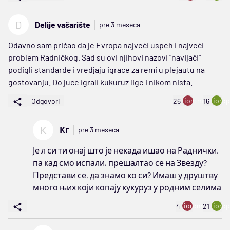
D
Delije vašarište
pre 3 meseca
Odavno sam pričao da je Evropa najveći uspeh i najveći
problem Radničkog. Sad su ovi njihovi nazovi "navijači"
podigli standarde i vredjaju igrace za remi u plejautu na
gostovanju. Do juce igrali kukuruz lige i nikom nista.
ion:minus
ion:p
Odgovori
26
16
К
Кг
pre 3 meseca
Је л си ти онај што је некада ишао на Раднички,
па кад смо испали, прешалтао се на Звезду?
Представи се, да знамо ко си? Имаш у друштву
много њих који копају кукуруз у родним селима
ion:minus
ion:p
4
21