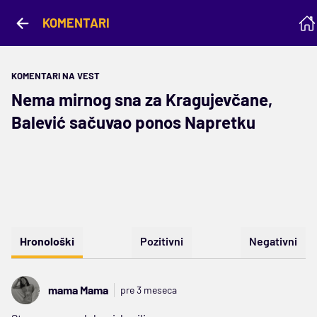
KOMENTARI
KOMENTARI NA VEST
Nema mirnog sna za Kragujevčane,
Balević sačuvao ponos Napretku
Hronološki
Pozitivni
Negativni
mama Mama
pre 3 meseca