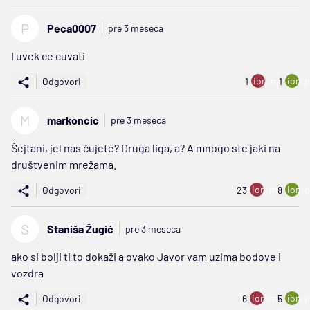
P
Peca0007
pre 3 meseca
I uvek ce cuvati
ion:minus
ion:p
Odgovori
1
1
M
markoncic
pre 3 meseca
Šejtani, jel nas čujete? Druga liga, a? A mnogo ste jaki na
društvenim mrežama.
ion:minus
ion:p
Odgovori
23
8
S
Staniša Žugić
pre 3 meseca
ako si bolji ti to dokaži a ovako Javor vam uzima bodove i
vozdra
ion:minus
ion:p
Odgovori
6
5