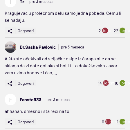
T
Tz
pre 3 meseca
Kragujevac u prolećnom delu samo jedna pobeda. Čemu li
se nadaju.
ion:minus
ion:p
Odgovori
2
22
Dr.Sasha Pavlovic
pre 3 meseca
A šta ste očekivali od seljačke ekipe iz čarapa nije da se
sklanja da vi date gol,ako si bolji ti to dokaži,ovako Javor
vam uzima bodove i ćao....
ion:minus
ion:p
Odgovori
14
10
F
Fanste933
pre 3 meseca
ahhahah, smesno i sta reci na to
ion:minus
ion:p
Odgovori
0
1