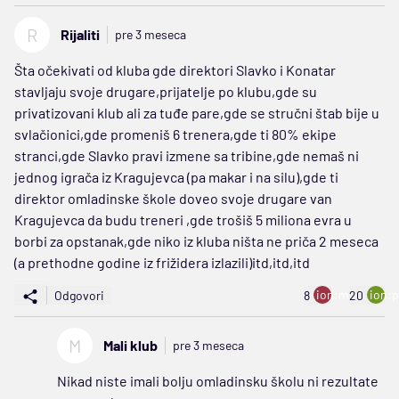
R
Rijaliti
pre 3 meseca
Šta očekivati od kluba gde direktori Slavko i Konatar
stavljaju svoje drugare,prijatelje po klubu,gde su
privatizovani klub ali za tuđe pare,gde se stručni štab bije u
svlačionici,gde promeniš 6 trenera,gde ti 80% ekipe
stranci,gde Slavko pravi izmene sa tribine,gde nemaš ni
jednog igrača iz Kragujevca (pa makar i na silu),gde ti
direktor omladinske škole doveo svoje drugare van
Kragujevca da budu treneri ,gde trošiš 5 miliona evra u
borbi za opstanak,gde niko iz kluba ništa ne priča 2 meseca
(a prethodne godine iz frižidera izlazili)itd,itd,itd
ion:minus
ion:p
Odgovori
8
20
M
Mali klub
pre 3 meseca
Nikad niste imali bolju omladinsku školu ni rezultate