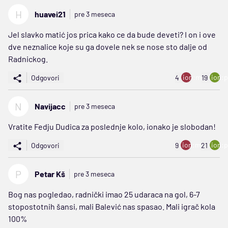
H
huavei21
pre 3 meseca
Jel slavko matić jos prica kako ce da bude deveti? I on i ove
dve neznalice koje su ga dovele nek se nose sto dalje od
Radnickog.
ion:minus
ion:p
Odgovori
4
19
N
Navijacc
pre 3 meseca
Vratite Fedju Dudica za poslednje kolo, ionako je slobodan!
ion:minus
ion:p
Odgovori
9
21
P
Petar Kš
pre 3 meseca
Bog nas pogledao, radnički imao 25 udaraca na gol, 6-7
stopostotnih šansi, mali Balević nas spasao. Mali igrač kola
100%