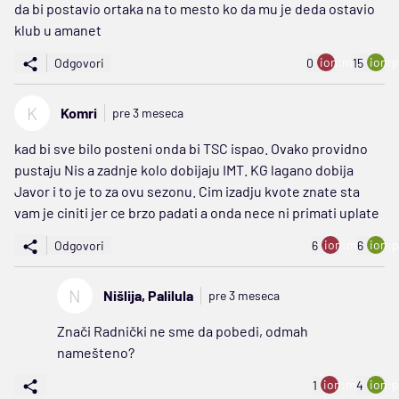
da bi postavio ortaka na to mesto ko da mu je deda ostavio
klub u amanet
ion:minus
ion:p
Odgovori
0
15
K
Komri
pre 3 meseca
kad bi sve bilo posteni onda bi TSC ispao. Ovako providno
pustaju Nis a zadnje kolo dobijaju IMT. KG lagano dobija
Javor i to je to za ovu sezonu. Cim izadju kvote znate sta
vam je ciniti jer ce brzo padati a onda nece ni primati uplate
ion:minus
ion:p
Odgovori
6
6
N
Nišlija, Palilula
pre 3 meseca
Znači Radnički ne sme da pobedi, odmah
namešteno?
ion:minus
ion:p
1
4