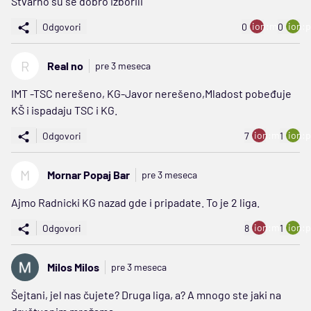
Stvarno su se dobro izborili
ion:minus
ion:p
Odgovori
0
0
R
Real no
pre 3 meseca
IMT -TSC nerešeno, KG-Javor nerešeno,Mladost pobeđuje
KŠ i ispadaju TSC i KG.
ion:minus
ion:p
Odgovori
7
1
M
Mornar Popaj Bar
pre 3 meseca
Ajmo Radnicki KG nazad gde i pripadate. To je 2 liga.
ion:minus
ion:p
Odgovori
8
1
Milos Milos
pre 3 meseca
Šejtani, jel nas čujete? Druga liga, a? A mnogo ste jaki na