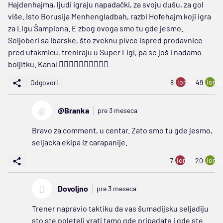
Hajdenhajma, ljudi igraju napadački, za svoju dušu, za gol
više. Isto Borusija Menhengladbah, razbi Hofehajm koji igra
za Ligu Šampiona. E zbog ovoga smo tu gde jesmo.
Seljoberi sa Ibarske, što zveknu pivce ispred prodavnice
pred utakmicu, treniraju u Super Ligi, pa se još i nadamo
boljitku. Kanal 👎🏻👎🏻👎🏻👎🏻👎🏻
ion:minus
ion:p
Odgovori
8
49
@
@Branka
pre 3 meseca
Bravo za comment, u centar. Zato smo tu gde jesmo,
seljacka ekipa iz carapanije.
ion:minus
ion:p
7
20
D
Dovoljno
pre 3 meseca
Trener napravio taktiku da vas šumadijsku seljadiju
sto ste poleteli vrati tamo gde pripadate i gde ste