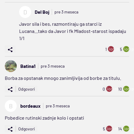
D
Del Boj
pre 3 meseca
Javor sila i bes, razmontiraju ga starci iz
Lucana...tako da Javor i fk Mladost-starost ispadaju
1/1
ion:minus
ion:p
1
5
Batina1
pre 3 meseca
Borba za opstanak mnogo zanimljivija od borbe za titulu.
ion:minus
ion:p
Odgovori
0
10
B
bordeaux
pre 3 meseca
Pobedice rutinski zadnje kolo i opstati
ion:minus
ion:p
Odgovori
5
14