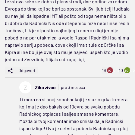
tekstova kako se dobro i planski radi, dve godine za redom
Evropa do tima koji se bpri za opstanak. Svi ljubitelji fudbala
su navijali da ispadne IMT ali pošto od toga nema ništa bilo
bi dobro da Radnički Niš ode stepenicu niže nebi linse rešili
Tončeva. Lik je otpustio najboljeg trenera u ligi jer nije
pobedio na par utakmica, a vodio Raspali Radnički i sa njima
napravio seriju pobeda, čovek koji ima titule oz Grčke i sa
Kipra ali ne bolji je ovaj što mu je najveći uspeh što je vodio
jednu od Zvezdinig filijala u drugoj ligi.
ion:minus
ion:p
Odgovori
19
10
Z
Zika zivac
pre 3 meseca
Ti mora da si onaj konobar koji je sluzio grka trenera i
koji mu je dao baksis od 10evra pa svaku pobedu
Radnickog otplaces i saljes smesne komentare!
Mozda bi tvoj komentar imao smisla da je Radnicki
ispao iz lige! Ovo je cetvrta pobeda Radnickog u plej