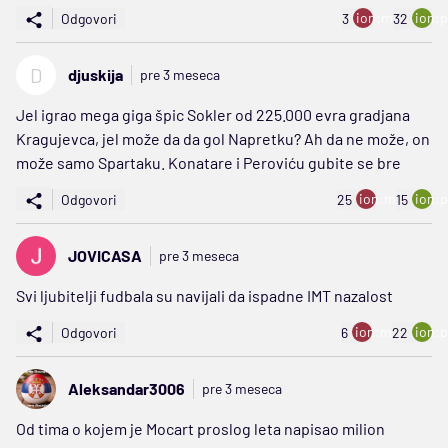
ion:minus
ion:p
Odgovori
3
32
D
djuskija
pre 3 meseca
Jel igrao mega giga špic Sokler od 225.000 evra gradjana
Kragujevca, jel može da da gol Napretku? Ah da ne može, on
može samo Spartaku. Konatare i Peroviću gubite se bre
ion:minus
ion:p
Odgovori
25
15
JOVICASA
pre 3 meseca
Svi ljubitelji fudbala su navijali da ispadne IMT nazalost
ion:minus
ion:p
Odgovori
6
22
Aleksandar3006
pre 3 meseca
Od tima o kojem je Mocart proslog leta napisao milion