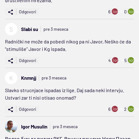
društvenim mrežama.
ion:minus
ion:p
Odgovori
6
0
S
Slabi su
pre 3 meseca
Radnički ne može da pobedi nikog pa ni Javor, Neško će da
“stimuliše” Javor i Kg ispada.
ion:minus
ion:p
Odgovori
4
5
K
Knmnjj
pre 3 meseca
Slavko strucnjace ispadas iz lige. Daj sada neki intervju.
Ustvari zar ti nisi otisao onomad?
ion:minus
ion:p
Odgovori
6
2
Igor Musulin
pre 3 meseca
Волео бих да видим РКГ, Вошу и рецимо Нови Пазар,