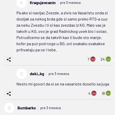
K
Kragujevcanin
pre 3 meseca
Pa ako si navijac Zvezde, a zivis na Vasaristu onda si
dosljak sa nekog brda gde si samo preko RTS-a cuo
za neku Zvezdu i ti si kao zvezdas iz KG. Malo vas je
takvih u KG, ovo je grad Radnickog uvek bio i ostao.
Potrudicemo se da takvih kao ti bude sto manje,
kofer pa put pod noge u BG, oni svakako svakakve
prihvataju pa ce i tebe.
ion:minus
ion:p
7
24
D
deki_kg
pre 3 meseca
Nesto mi govori da si se na vasariste doselio sa juga
ion:minus
ion:p
4
18
B
Bumbarko
pre 3 meseca