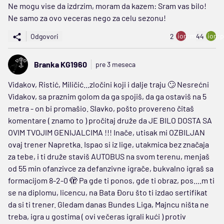
Ne mogu vise da izdrzim, moram da kazem: Sram vas bilo!
Ne samo za ovo veceras nego za celu sezonu!
ion:minus
ion:p
Odgovori
2
44
Branka KG1960
pre 3 meseca
Vidakov, Ristić, Miličić...zločini koji i dalje traju 🙄 Nesrećni
Vidakov, sa praznim golom da ga spojiš, da ga ostaviš na 5
metra - on bi promašio. Slavko, pošto provereno čitaš
komentare ( znamo to ) pročitaj druže da JE BILO DOSTA SA
OVIM TVOJIM GENIJALCIMA !!! Inače, utisak mi OZBILJAN
ovaj trener Napretka. Ispao si iz lige, utakmica bez značaja
za tebe, i ti druže staviš AUTOBUS na svom terenu, menjaš
od 55 min ofanzivce za defanzivne igrače, bukvalno igraš sa
formacijom 8-2-0 🫣 Pa gde ti ponos, gde ti obraz, pos....m ti
se na diplomu, licencu, na Bata Đoru što ti izdao sertifikat
da si ti trener. Gledam danas Bundes Liga, Majncu ništa ne
treba, igra u gostima ( ovi večeras igrali kući ) protiv