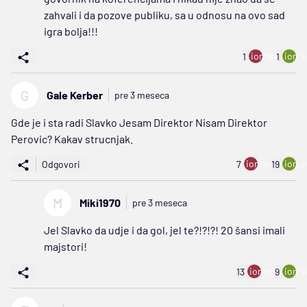
zahvali i da pozove publiku, sa u odnosu na ovo sad
igra bolja!!!
ion:minus
ion:p
1
1
G
Gale Kerber
pre 3 meseca
Gde je i sta radi Slavko Jesam Direktor Nisam Direktor
Perovic? Kakav strucnjak.
ion:minus
ion:p
Odgovori
7
19
M
Miki1970
pre 3 meseca
Jel Slavko da udje i da gol, jel te?!?!?! 20 šansi imali
majstori!
ion:minus
ion:p
13
9