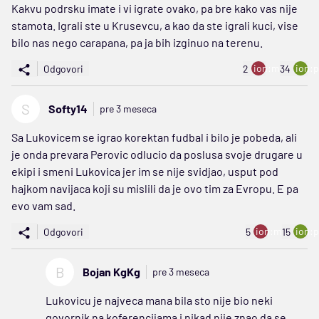
Kakvu podrsku imate i vi igrate ovako, pa bre kako vas nije
stamota. Igrali ste u Krusevcu, a kao da ste igrali kuci, vise
bilo nas nego carapana, pa ja bih izginuo na terenu.
ion:minus
ion:p
Odgovori
2
34
S
Softy14
pre 3 meseca
Sa Lukovicem se igrao korektan fudbal i bilo je pobeda, ali
je onda prevara Perovic odlucio da poslusa svoje drugare u
ekipi i smeni Lukovica jer im se nije svidjao, usput pod
hajkom navijaca koji su mislili da je ovo tim za Evropu. E pa
evo vam sad.
ion:minus
ion:p
Odgovori
5
15
B
Bojan KgKg
pre 3 meseca
Lukovicu je najveca mana bila sto nije bio neki
govornik na koferencijama i nikad nije znao da se