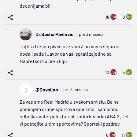
decenijama bili
ion:minus
ion:p
18
8
Dr.Sasha Pavlovic
pre 3 meseca
Taj što tresnu pivce uze vam 3 po vama sigurna
boda,i sada i Javor da vas isprati zajedno sa
Napretkom u prvu ligu
ion:minus
ion:p
10
5
@
@Dovoljno
pre 3 meseca
Za vas smo Real Madrid u svakom smislu. Da ne
pominjem druge sportove gde smo i sampioni,
odbojka, vaterpolo, futsal, zatim kosarka ABA 2. Jel
vi postojite u tim sportovima? Sportski pozdrav
ion:minus
ion:p
6
11