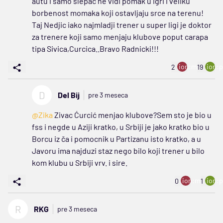
autu i samo slepac ne vidi pomak u igri i veliku
borbenost momaka koji ostavljaju srce na terenu!
Taj Nedjic iako najmladji trener u super ligi je doktor
za trenere koji samo menjaju klubove poput carapa
tipa Sivica,Curcica..Bravo Radnicki!!!
ion:minus
ion:p
2
19
D
Del Bij
pre 3 meseca
@Zika
Zivac Ćurcić menjao klubove?Sem sto je bio u
fss i negde u Aziji kratko, u Srbiji je jako kratko bio u
Borcu iz ča i pomocnik u Partizanu isto kratko, a u
Javoru ima najduzi staz nego bilo koji trener u bilo
kom klubu u Srbiji vrv. i sire.
ion:minus
ion:p
0
1
R
RKG
pre 3 meseca