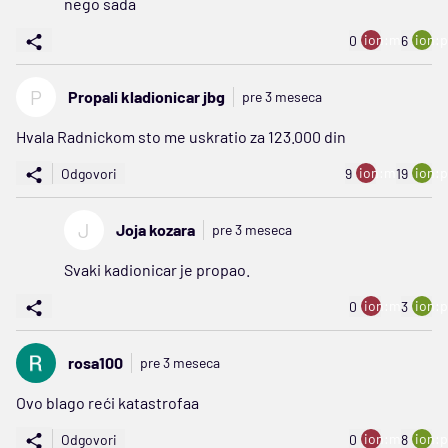
nego sada
ion:minus
ion:p
0
6
P
Propali kladionicar jbg
pre 3 meseca
Hvala Radnickom sto me uskratio za 123.000 din
ion:minus
ion:p
Odgovori
9
19
J
Joja kozara
pre 3 meseca
Svaki kadionicar je propao.
ion:minus
ion:p
0
3
rosa100
pre 3 meseca
Ovo blago reći katastrofaa
ion:minus
ion:p
Odgovori
0
8