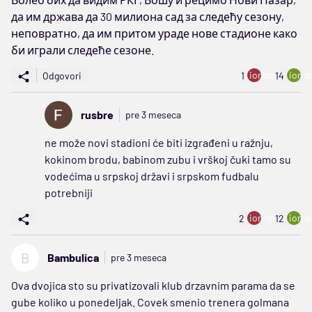
да им држава да 30 милиона сад за следећу сезону,
неповратно, да им притом ураде нове стадионе како
би играли следеће сезоне.
ion:minus
ion:p
Odgovori
1
14
rusbre
pre 3 meseca
ne može novi stadioni će biti izgrađeni u ražnju,
kokinom brodu, babinom zubu i vrškoj čuki tamo su
vodećima u srpskoj državi i srpskom fudbalu
potrebniji
ion:minus
ion:p
2
12
B
Bambulica
pre 3 meseca
Ova dvojica sto su privatizovali klub drzavnim parama da se
gube koliko u ponedeljak. Covek smenio trenera golmana