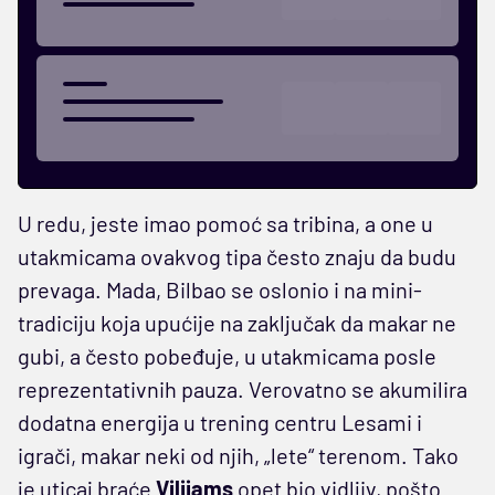
U redu, jeste imao pomoć sa tribina, a one u
utakmicama ovakvog tipa često znaju da budu
prevaga. Mada, Bilbao se oslonio i na mini-
tradiciju koja upućije na zaključak da makar ne
gubi, a često pobeđuje, u utakmicama posle
reprezentativnih pauza. Verovatno se akumilira
dodatna energija u trening centru Lesami i
igrači, makar neki od njih, „lete“ terenom. Tako
je uticaj braće
Vilijams
opet bio vidljiv, pošto