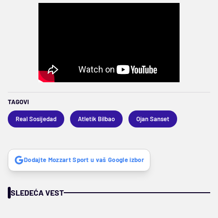
TAGOVI
Real Sosijedad
Atletik Bilbao
Ojan Sanset
Dodajte Mozzart Sport u vaš Google izbor
SLEDEĆA VEST