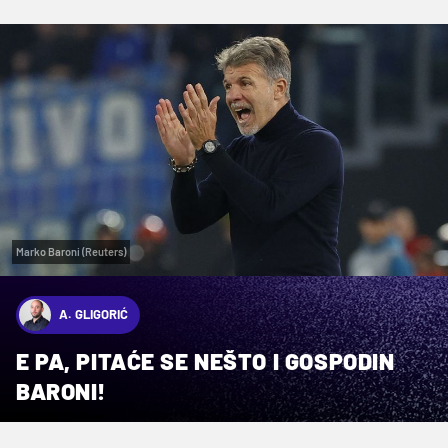
Marko Baroni (Reuters)
A. GLIGORIĆ
E PA, PITAĆE SE NEŠTO I GOSPODIN
BARONI!