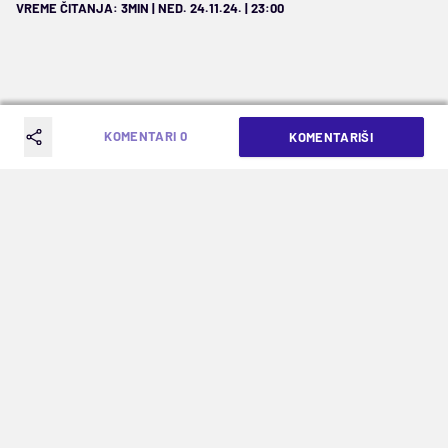
VREME ČITANJA: 3MIN | NED. 24.11.24. | 23:00
KOMENTARI 0
KOMENTARIŠI
Ključa u Seriji A!
Odoleva Napoli na vrhu, za petama su mu Inter,
Atalanta i Fiorentina, tu je i Juve, ali pitaće se
ove sezone nešto u konačnom raspletu i Lacio.
Deluje da ćemo gledati jednu od najuzbudljivijih
sezona u istoriji Serije A. Pet najbolje plasiranih
timova deli samo bod, a jedan od njih je i Lacio.
Bjankoćelesti su večeras nastavili sa serijom
sjajnih rezultata. Zabeležili su petu uzastopnu