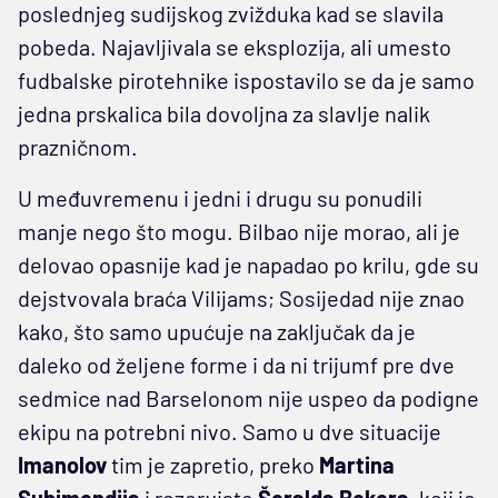
poslednjeg sudijskog zvižduka kad se slavila
pobeda. Najavljivala se eksplozija, ali umesto
fudbalske pirotehnike ispostavilo se da je samo
jedna prskalica bila dovoljna za slavlje nalik
prazničnom.
U međuvremenu i jedni i drugu su ponudili
manje nego što mogu. Bilbao nije morao, ali je
delovao opasnije kad je napadao po krilu, gde su
dejstvovala braća Vilijams; Sosijedad nije znao
kako, što samo upućuje na zaključak da je
daleko od željene forme i da ni trijumf pre dve
sedmice nad Barselonom nije uspeo da podigne
ekipu na potrebni nivo. Samo u dve situacije
Imanolov
tim je zapretio, preko
Martina
Subimendija
i rezerviste
Šeralda Bekera
, koji je