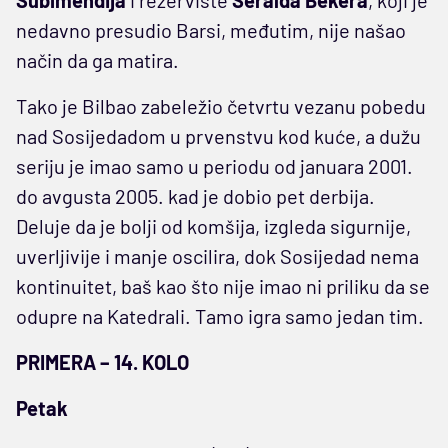
nedavno presudio Barsi, međutim, nije našao
način da ga matira.
Tako je Bilbao zabeležio četvrtu vezanu pobedu
nad Sosijedadom u prvenstvu kod kuće, a dužu
seriju je imao samo u periodu od januara 2001.
do avgusta 2005. kad je dobio pet derbija.
Deluje da je bolji od komšija, izgleda sigurnije,
uverljivije i manje oscilira, dok Sosijedad nema
kontinuitet, baš kao što nije imao ni priliku da se
odupre na Katedrali. Tamo igra samo jedan tim.
PRIMERA – 14. KOLO
Petak