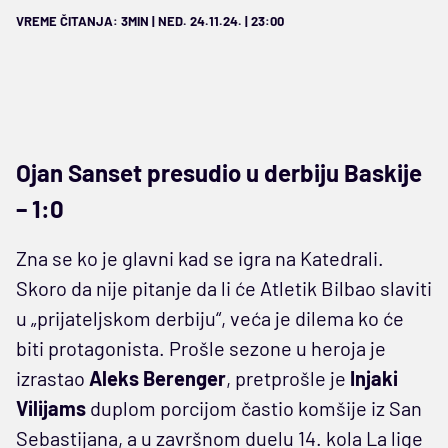
VREME ČITANJA: 3MIN | NED. 24.11.24. | 23:00
Ojan Sanset presudio u derbiju Baskije
– 1:0
Zna se ko je glavni kad se igra na Katedrali.
Skoro da nije pitanje da li će Atletik Bilbao slaviti
u „prijateljskom derbiju“, veća je dilema ko će
biti protagonista. Prošle sezone u heroja je
izrastao
Aleks
Berenger
, pretprošle je
Injaki
Vilijams
duplom porcijom častio komšije iz San
Sebastijana, a u završnom duelu 14. kola La lige