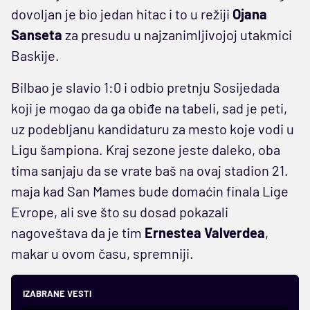
dovoljan je bio jedan hitac i to u režiji
Ojana
Sanseta
za presudu u najzanimljivojoj utakmici
Baskije.
Bilbao je slavio 1:0 i odbio pretnju Sosijedada
koji je mogao da ga obiđe na tabeli, sad je peti,
uz podebljanu kandidaturu za mesto koje vodi u
Ligu šampiona. Kraj sezone jeste daleko, oba
tima sanjaju da se vrate baš na ovaj stadion 21.
maja kad San Mames bude domaćin finala Lige
Evrope, ali sve što su dosad pokazali
nagoveštava da je tim
Ernestea Valverdea
,
makar u ovom času, spremniji.
IZABRANE VESTI