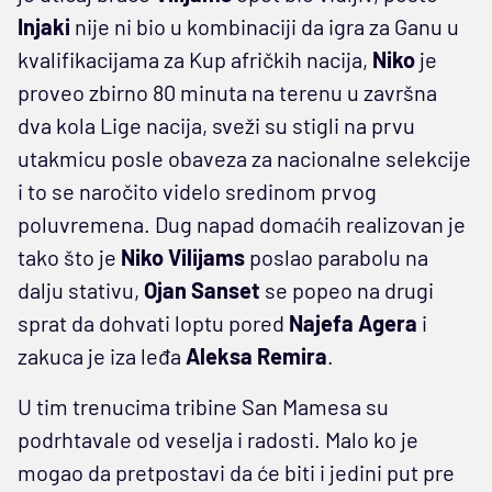
Injaki
nije ni bio u kombinaciji da igra za Ganu u
kvalifikacijama za Kup afričkih nacija,
Niko
je
proveo zbirno 80 minuta na terenu u završna
dva kola Lige nacija, sveži su stigli na prvu
utakmicu posle obaveza za nacionalne selekcije
i to se naročito videlo sredinom prvog
poluvremena. Dug napad domaćih realizovan je
tako što je
Niko Vilijams
poslao parabolu na
dalju stativu,
Ojan Sanset
se popeo na drugi
sprat da dohvati loptu pored
Najefa Agera
i
zakuca je iza leđa
Aleksa Remira
.
U tim trenucima tribine San Mamesa su
podrhtavale od veselja i radosti. Malo ko je
mogao da pretpostavi da će biti i jedini put pre