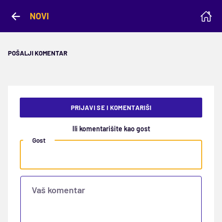
NOVI
POŠALJI KOMENTAR
PRIJAVI SE I KOMENTARIŠI
Ili komentarišite kao gost
Gost
Vaš komentar