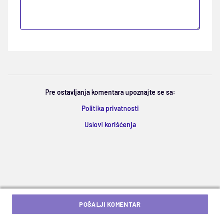
Pre ostavljanja komentara upoznajte se sa:
Politika privatnosti
Uslovi korišćenja
POŠALJI KOMENTAR