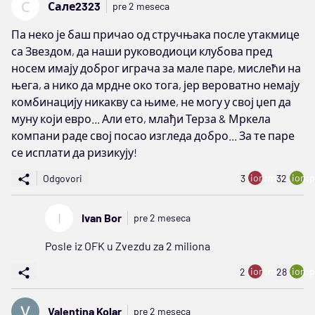
С
Сале2323
pre 2 meseca
Па неко је баш причао од стручњака после утакмице
са Звездом, да наши руководиоци клубова пред
носем имају доброг играча за мале паре, мислећи на
њега, а нико да мрдне око тога, јер вероватно немају
комбинацију никакву са њиме, не могу у свој џеп да
муну који евро... Али ето, млађи Терза & Мркела
компани раде свој посао изгледа добро... За те паре
се исплати да ризикују!
ion:minus
ion:p
Odgovori
3
32
I
Ivan Bor
pre 2 meseca
Posle iz OFK u Zvezdu za 2 miliona
ion:minus
ion:p
2
28
Valentina Kolar
pre 2 meseca