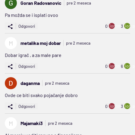
Goran Radovanovic
pre 2 meseca
Pa možda se i isplati ovoo
ion:minus
ion:p
Odgovori
0
3
M
metalika moj dobar
pre 2 meseca
Dobar igrač , a za male pare
ion:minus
ion:p
Odgovori
0
6
daganma
pre 2 meseca
Ovde ce biti svako pojačanje dobro
ion:minus
ion:p
Odgovori
0
3
M
Majamaki3
pre 2 meseca