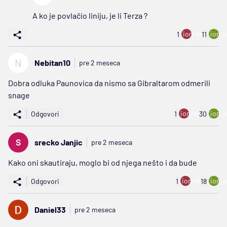
A ko je povlačio liniju, je li Terza ?
ion:minus
ion:p
1
11
N
Nebitan10
pre 2 meseca
Dobra odluka Paunovica da nismo sa Gibraltarom odmerili
snage
ion:minus
ion:p
Odgovori
1
30
srecko Janjic
pre 2 meseca
Kako oni skautiraju, moglo bi od njega nešto i da bude
ion:minus
ion:p
Odgovori
1
18
Daniel33
pre 2 meseca