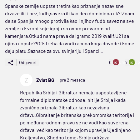
Spanske zemlje uopste tretira kao priznanje nezavisne
drzave ili ti nez.fudb.saveza ili kao deo dominiona uk?!Znam
da se Spanija mnogo protivila kao i njihov fudb.savez na sve
zemlje u Evropi koje igraju sa ovom prevarom od
kamenjara.Otkud nama prava da igramo 2019 kvalif.U21 sa
njima uopste?!Ofk treba da vodi racuna koga dovode i kome
daju platu.Saznace za ovu svinjariju i Spanci...
ion:minus
ion:p
Odgovori
0
7
Z
Zvlat BG
pre 2 meseca
Republika Srbija i Gibraltar nemaju uspostavljene
formalne diplomatske odnose, niti je Srbija ikada
zvanično priznala Gibraltar kao nezavisnu
državu.Gibraltar je britanska prekomorska teritorija i
po međunarodnom pravu se ne vodi kao suverena
država, već kao teritorija kojom upravlja Ujedinjeno
Kraljevstvo. Shodno tome, Srbija održava