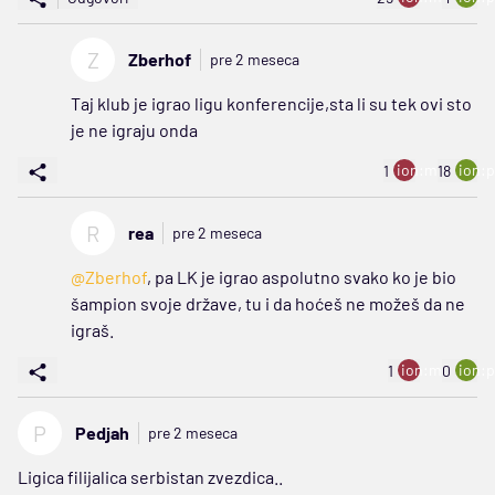
Z
Zberhof
pre 2 meseca
Taj klub je igrao ligu konferencije,sta li su tek ovi sto
je ne igraju onda
ion:minus
ion:p
1
18
R
rea
pre 2 meseca
@Zberhof
, pa LK je igrao aspolutno svako ko je bio
šampion svoje države, tu i da hoćeš ne možeš da ne
igraš.
ion:minus
ion:p
1
0
P
Pedjah
pre 2 meseca
Ligica filijalica serbistan zvezdica..