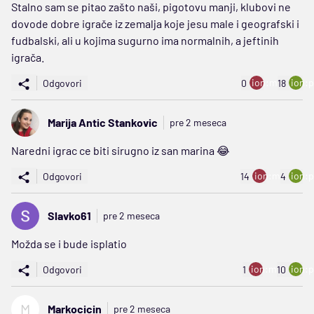
Stalno sam se pitao zašto naši, pigotovu manji, klubovi ne
dovode dobre igrače iz zemalja koje jesu male i geografski i
fudbalski, ali u kojima sugurno ima normalnih, a jeftinih
igrača.
ion:minus
ion:p
Odgovori
0
18
Marija Antic Stankovic
pre 2 meseca
Naredni igrac ce biti sirugno iz san marina 😂
ion:minus
ion:p
Odgovori
14
4
Slavko61
pre 2 meseca
Možda se i bude isplatio
ion:minus
ion:p
Odgovori
1
10
M
Markocicin
pre 2 meseca