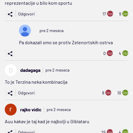
reprezentacije u bilo kom sportu
ion:minus
ion:p
Odgovori
17
9
pre 2 meseca
Pa dokazali smo se protiv Zelenortskih ostrva
ion:minus
ion:p
0
4
D
dadagaga
pre 2 meseca
To je Terzina neka kombinacija
ion:minus
ion:p
Odgovori
8
10
rajko vidic
pre 2 meseca
Auu kakav je taj kad je najbolji u Giblataru
ion:minus
ion:p
Odgovori
25
4