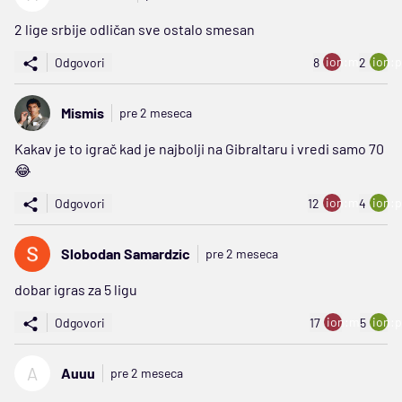
2 lige srbije odličan sve ostalo smesan
ion:minus
ion:p
Odgovori
8
2
Mismis
pre 2 meseca
Kakav je to igrač kad je najbolji na Gibraltaru i vredi samo 70
😂
ion:minus
ion:p
Odgovori
12
4
Slobodan Samardzic
pre 2 meseca
dobar igras za 5 ligu
ion:minus
ion:p
Odgovori
17
5
A
Auuu
pre 2 meseca