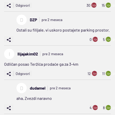
ion:minus
ion:p
Odgovori
30
15
D
DZP
pre 2 meseca
Ostali su filijale, vi uskoro postajete parking prostor.
ion:minus
ion:p
0
5
I
Ilijajakim02
pre 2 meseca
Odličan posao Teržića prodaće ga za 3-4m
ion:minus
ion:p
Odgovori
12
11
D
dudamel
pre 2 meseca
aha, Zvezdi naravno
ion:minus
ion:p
4
8