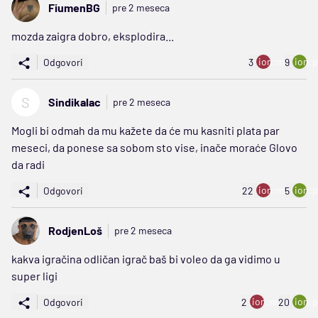
FiumenBG
pre 2 meseca
mozda zaigra dobro, eksplodira...
ion:minus
ion:p
Odgovori
3
9
S
Sindikalac
pre 2 meseca
Mogli bi odmah da mu kažete da će mu kasniti plata par
meseci, da ponese sa sobom sto vise, inače moraće Glovo
da radi
ion:minus
ion:p
Odgovori
22
5
RodjenLoš
pre 2 meseca
kakva igračina odličan igrač baš bi voleo da ga vidimo u
super ligi
ion:minus
ion:p
Odgovori
2
20