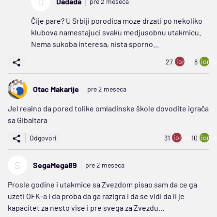
D
Dadada
pre 2 meseca
Čije pare? U Srbiji porodica moze drzati po nekoliko
klubova namestajuci svaku medjusobnu utakmicu.
Nema sukoba interesa, nista sporno...
ion:minus
ion:p
27
8
Otac Makarije
pre 2 meseca
Jel realno da pored tolike omladinske škole dovodite igrača
sa Gibaltara
ion:minus
ion:p
Odgovori
31
10
S
SegaMega89
pre 2 meseca
Prosle godine i utakmice sa Zvezdom pisao sam da ce ga
uzeti OFK-a i da proba da ga razigra i da se vidi da li je
kapacitet za nesto vise i pre svega za Zvezdu…