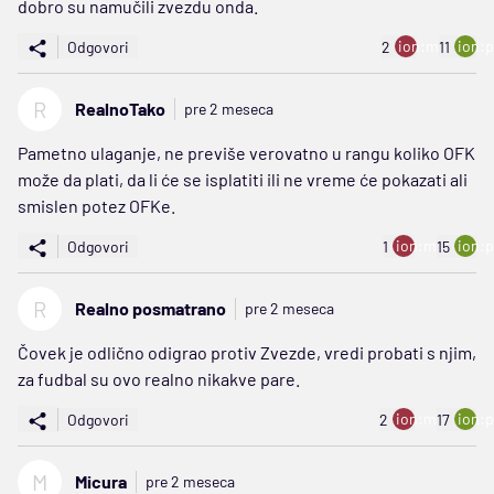
dobro su namučili zvezdu onda.
ion:minus
ion:p
Odgovori
2
11
R
RealnoTako
pre 2 meseca
Pametno ulaganje, ne previše verovatno u rangu koliko OFK
može da plati, da li će se isplatiti ili ne vreme će pokazati ali
smislen potez OFKe.
ion:minus
ion:p
Odgovori
1
15
R
Realno posmatrano
pre 2 meseca
Čovek je odlično odigrao protiv Zvezde, vredi probati s njim,
za fudbal su ovo realno nikakve pare.
ion:minus
ion:p
Odgovori
2
17
M
Micura
pre 2 meseca