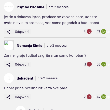
Psycho Machine
pre 2 meseca
jeftin a dokazan igrac, prodace se za vece pare. uopste
ovde ne vidim promasaj vec samo pogodak u buducnosti.
ion:minus
ion:p
Odgovori
4
47
Nemanja Simic
pre 2 meseca
Zar ne igraju fudbal za gribraltar samo konobari?
ion:minus
ion:p
Odgovori
3
36
D
dekadent
pre 2 meseca
Dobra prica, vredno rizika za ove pare
ion:minus
ion:p
Odgovori
2
74