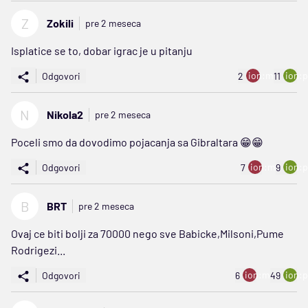
Z
Zokili
pre 2 meseca
Isplatice se to, dobar igrac je u pitanju
ion:minus
ion:p
Odgovori
2
11
N
Nikola2
pre 2 meseca
Poceli smo da dovodimo pojacanja sa Gibraltara 😁😁
ion:minus
ion:p
Odgovori
7
9
B
BRT
pre 2 meseca
Ovaj ce biti bolji za 70000 nego sve Babicke,Milsoni,Pume
Rodrigezi...
ion:minus
ion:p
Odgovori
6
49