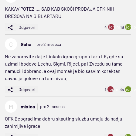
KAKAV POTEZ .... SAD KAD SKOČI PRODAJA OFKINIH
DRESOVA NA GIBLARTARU.
ion:minus
ion:p
Odgovori
4
16
G
Gaha
pre 2 meseca
Ne zaboravite da je Linkoln igrao grupnu fazu LK, gde su
uzimali bodove Lechu, Sigmi, Rijeci, pa i Zvezdu su tamo
namucili dobrano, a ovaj momak je bio sasvim korektan i
davao je golove na tom nivou.
ion:minus
ion:p
Odgovori
1
35
M
mixica
pre 2 meseca
OFK Beograd ima dobru skauting sluzbu umeju da nadju
zanimljive igrace