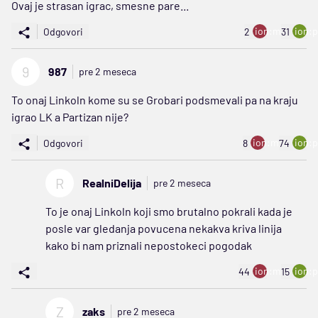
Ovaj je strasan igrac, smesne pare...
ion:minus
ion:p
Odgovori
2
31
9
987
pre 2 meseca
To onaj Linkoln kome su se Grobari podsmevali pa na kraju
igrao LK a Partizan nije?
ion:minus
ion:p
Odgovori
8
74
R
RealniDelija
pre 2 meseca
To je onaj Linkoln koji smo brutalno pokrali kada je
posle var gledanja povucena nekakva kriva linija
kako bi nam priznali nepostokeci pogodak
ion:minus
ion:p
44
15
Z
zaks
pre 2 meseca