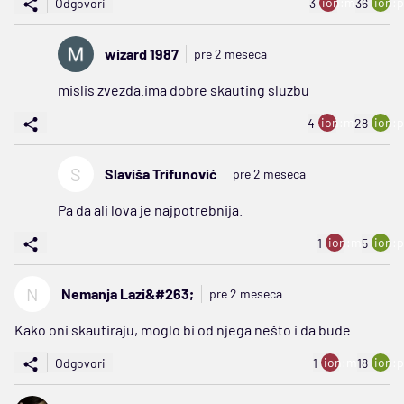
ion:minus
ion:p
Odgovori
3
36
wizard 1987
pre 2 meseca
mislis zvezda.ima dobre skauting sluzbu
ion:minus
ion:p
4
28
S
Slaviša Trifunović
pre 2 meseca
Pa da ali lova je najpotrebnija.
ion:minus
ion:p
1
5
N
Nemanja Lazi&#263;
pre 2 meseca
Kako oni skautiraju, moglo bi od njega nešto i da bude
ion:minus
ion:p
Odgovori
1
18