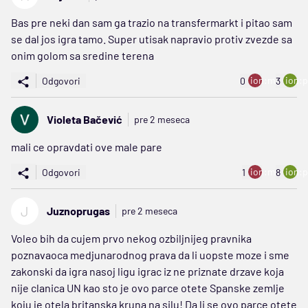
Bas pre neki dan sam ga trazio na transfermarkt i pitao sam
se dal jos igra tamo. Super utisak napravio protiv zvezde sa
onim golom sa sredine terena
ion:minus
ion:p
Odgovori
0
3
Violeta Bačević
pre 2 meseca
mali ce opravdati ove male pare
ion:minus
ion:p
Odgovori
1
8
J
Juznoprugas
pre 2 meseca
Voleo bih da cujem prvo nekog ozbiljnijeg pravnika
poznavaoca medjunarodnog prava da li uopste moze i sme
zakonski da igra nasoj ligu igrac iz ne priznate drzave koja
nije clanica UN kao sto je ovo parce otete Spanske zemlje
koju je otela britanska kruna na silu! Da li se ovo parce otete