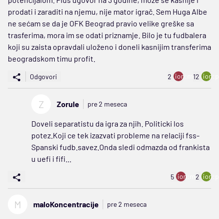
prodati i zaraditi na njemu, nije mator igrač. Sem Huga Albe
ne sećam se da je OFK Beograd pravio velike greške sa
trasferima, mora im se odati priznamje. Bilo je tu fudbalera
koji su zaista opravdali uloženo i doneli kasnijim transferima
beogradskom timu profit.
ion:minus
ion:p
Odgovori
2
12
Z
Zorule
pre 2 meseca
Doveli separatistu da igra za njih. Politicki los
potez.Koji ce tek izazvati probleme na relaciji fss-
Spanski fudb.savez.Onda sledi odmazda od frankista
u uefi i fifi...
ion:minus
ion:p
5
2
M
maloKoncentracije
pre 2 meseca