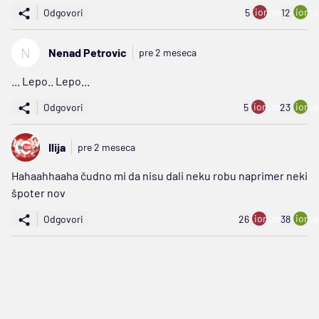
ion:minus
ion:p
Odgovori
5
12
N
Nenad Petrovic
pre 2 meseca
... Lepo.. Lepo...
ion:minus
ion:p
Odgovori
5
23
Ilija
pre 2 meseca
Hahaahhaaha čudno mi da nisu dali neku robu naprimer neki
špoter nov
ion:minus
ion:p
Odgovori
26
38