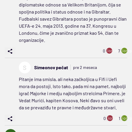
diplomatske odnose sa Velikom Britanijom, čija se
spoljna politika i status odnose i na Gibraltar.
Fudbalski savez Gibraltara postao je punopravni član
UEFA-e 24. maja 2013. godine na 37. Kongresu u
Londonu, čime je zvanično priznat kao 54. član te
organizacije.
ion:minus
ion:p
0
7
S
Simeonov pečat
pre 2 meseca
Pitanje ima smisla, ali neka začkoljica u Fifi i Uefi
mora da postoji. Isto tako, pada mi na pamet, najbolji
igrač Majorke i medju najboljim strelcima Primere, je
Vedat Murići, kapiten Kosova. Neki đavo su oni uveli
da se prevaziđu te pravne i međudržavne stvari.
ion:minus
ion:p
0
1