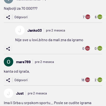
Najbolji za 70 000???
ion:minus
ion:p
Odgovori
7
6
J
Janko03
pre 2 meseca
Nije sve u lovi,bitno da mali zna da igramo
ion:minus
ion:p
0
0
mare789
pre 2 meseca
kanta od igrača.
ion:minus
ion:p
Odgovori
18
2
J
Just
pre 2 meseca
Ima li Srba u srpskom sportu... Posle se cudite igrama