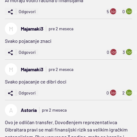
Al moraju voditi racuna o finansijama
ion:minus
ion:p
Odgovori
5
0
M
Majamaki3
pre 2 meseca
Svako pojacanje znaci
ion:minus
ion:p
Odgovori
0
3
M
Majamaki3
pre 2 meseca
Svako pojacanje ce dibri doci
ion:minus
ion:p
Odgovori
0
2
A
Astoria
pre 2 meseca
Ovo je odličan transfer. Dovođenjem reprezentativca
Gibraltara pravi se mali finansijski rizik sa velikim igračkim
potencijalom. Plus ugovor na 3 godine, može se kasnije i