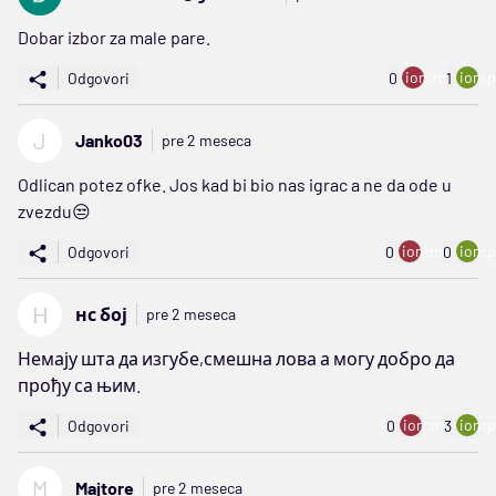
Dobar izbor za male pare.
ion:minus
ion:p
Odgovori
0
1
J
Janko03
pre 2 meseca
Odlican potez ofke. Jos kad bi bio nas igrac a ne da ode u
zvezdu😒
ion:minus
ion:p
Odgovori
0
0
Н
нс бој
pre 2 meseca
Немају шта да изгубе,смешна лова а могу добро да
прођу са њим.
ion:minus
ion:p
Odgovori
0
3
M
Majtore
pre 2 meseca