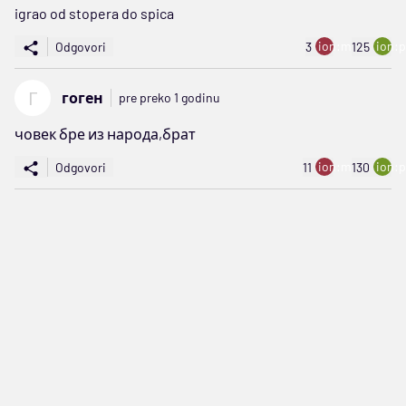
igrao od stopera do spica
ion:minus
ion:p
Odgovori
3
125
Г
гоген
pre preko 1 godinu
човек бре из народа,брат
ion:minus
ion:p
Odgovori
11
130