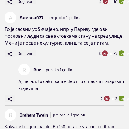
ion:minus
ion:p
Odgovori
3
51
А
Алекса977
pre preko 1 godinu
То је сасвим уобичајено, нпр. у Паризу где ови
пословни људи са све актовкама стану на сред улице.
Мени је посве некултурно, али шта се ја питам.
ion:minus
ion:p
Odgovori
6
87
R
Ruz
pre oko 1 godinu
Aj ne laži, to čak nisam video ni u crnačkim i arapskim
krajevima
ion:minus
ion:p
2
3
G
Graham Twain
pre preko 1 godinu
Kakva je to igracina bio. Po 150 puta se vracao u odbrani