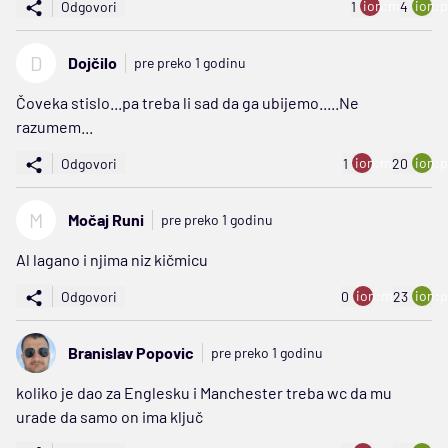
ion:minus
ion:p
Odgovori
1
4
D
Dojčilo
pre preko 1 godinu
Čoveka stislo...pa treba li sad da ga ubijemo.....Ne
razumem...
ion:minus
ion:p
Odgovori
1
20
M
Močaj Runi
pre preko 1 godinu
Al lagano i njima niz kičmicu
ion:minus
ion:p
Odgovori
0
23
Branislav Popovic
pre preko 1 godinu
koliko je dao za Englesku i Manchester treba wc da mu
urade da samo on ima ključ