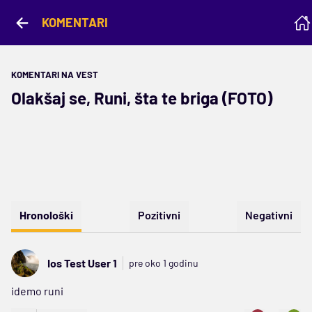
KOMENTARI
KOMENTARI NA VEST
Olakšaj se, Runi, šta te briga (FOTO)
Hronološki
Pozitivni
Negativni
Ios Test User 1
pre oko 1 godinu
idemo runi