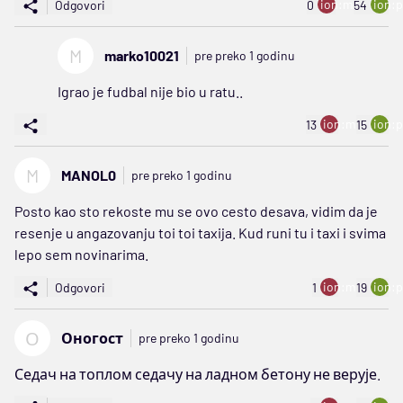
ion:minus
ion:p
Odgovori
0
54
M
marko10021
pre preko 1 godinu
Igrao je fudbal nije bio u ratu..
ion:minus
ion:p
13
15
M
MANOL0
pre preko 1 godinu
Posto kao sto rekoste mu se ovo cesto desava, vidim da je
resenje u angazovanju toi toi taxija. Kud runi tu i taxi i svima
lepo sem novinarima.
ion:minus
ion:p
Odgovori
1
19
О
Оногост
pre preko 1 godinu
Седач на топлом седачу на ладном бетону не верује.