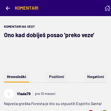
KOMENTARI
KOMENTARI NA VEST
Ono kad dobiješ posao 'preko veze'
Hronološki
Pozitivni
Negativni
V
Vlada79
pre 10 meseci
Najveća greška Foresta je što su otpustili Espirito Santa!