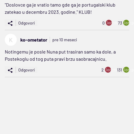
"Doslovce ga je vratio tamo gde ga je portugalski klub
zatekao u decembru 2023. godine." KLUB!
ion:minus
ion:p
Odgovori
0
73
K
ko-ometator
pre 10 meseci
Notingemu je posle Nuna put trasiran samo ka dole, a
Postekoglu od tog puta pravi brzu saobracajnicu.
ion:minus
ion:p
Odgovori
2
131