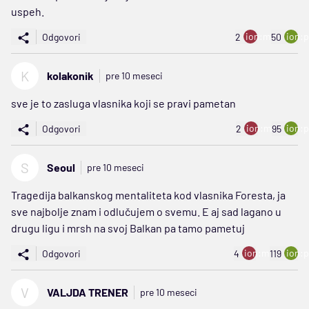
uspeh.
ion:minus
ion:p
Odgovori
2
50
K
kolakonik
pre 10 meseci
sve je to zasluga vlasnika koji se pravi pametan
ion:minus
ion:p
Odgovori
2
95
S
Seoul
pre 10 meseci
Tragedija balkanskog mentaliteta kod vlasnika Foresta, ja
sve najbolje znam i odlučujem o svemu. E aj sad lagano u
drugu ligu i mrsh na svoj Balkan pa tamo pametuj
ion:minus
ion:p
Odgovori
4
119
V
VALJDA TRENER
pre 10 meseci