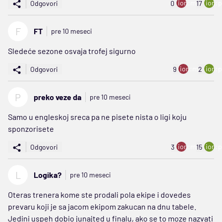
ion:minus
ion:p
Odgovori
0
17
F
FT
pre 10 meseci
Sledeće sezone osvaja trofej sigurno
ion:minus
ion:p
Odgovori
9
2
P
preko veze da
pre 10 meseci
Samo u engleskoj sreca pa ne pisete nista o ligi koju
sponzorisete
ion:minus
ion:p
Odgovori
3
15
L
Logika?
pre 10 meseci
Oteras trenera kome ste prodali pola ekipe i dovedes
prevaru koji je sa jacom ekipom zakucan na dnu tabele.
Jedini uspeh dobio junajted u finalu, ako se to moze nazvati